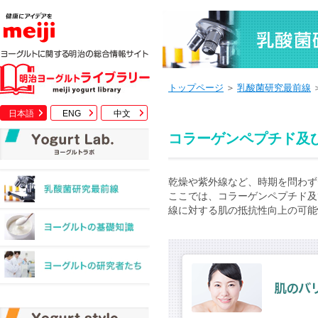
トップページ
＞
乳酸菌研究最前線
日本語
ENG
中文
コラーゲンペプチド及
乾燥や紫外線など、時期を問わず
ここでは、コラーゲンペプチド及
線に対する肌の抵抗性向上の可能