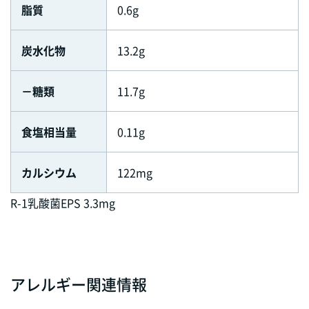
脂質
0.6g
炭水化物
13.2g
－糖類
11.7g
食塩相当量
0.11g
カルシウム
122mg
R-1乳酸菌EPS 3.3mg
アレルギー関連情報