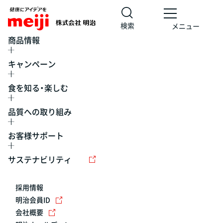
検索
メニュー
商品情報
キャンペーン
食を知る・楽しむ
品質への取り組み
お客様サポート
レシピ
食の栄養バランスチェック
チョコレート
工場見学
サステナビリティ
ヨーグルト
牛乳
食育
プレスリリース
アイス
採用情報
アレルギー
チーズ
キャンペーン
明治会員ID
会社概要
問い合わせ