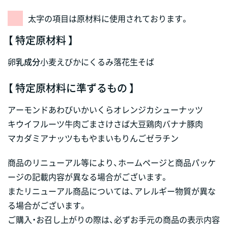
太字の項目は原材料に使用されております。
【 特定原材料 】
卵
乳成分
小麦
えび
かに
くるみ
落花生
そば
【 特定原材料に準ずるもの 】
アーモンド
あわび
いか
いくら
オレンジ
カシューナッツ
キウイフルーツ
牛肉
ごま
さけ
さば
大豆
鶏肉
バナナ
豚肉
マカダミアナッツ
もも
やまいも
りんご
ゼラチン
商品のリニューアル等により、ホームページと商品パッケ
ージの記載内容が異なる場合がございます。
またリニューアル商品については、アレルギー物質が異な
る場合がございます。
ご購入・お召し上がりの際は、必ずお手元の商品の表示内容