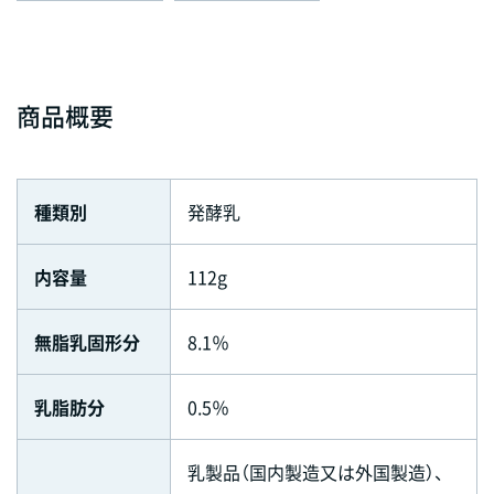
商品概要
種類別
発酵乳
内容量
112g
無脂乳固形分
8.1％
乳脂肪分
0.5％
乳製品（国内製造又は外国製造）、