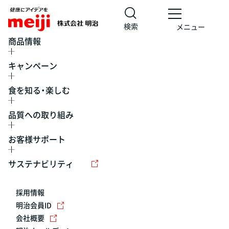
検索
メニュー
商品情報
キャンペーン
食を知る・楽しむ
品質への取り組み
お客様サポート
レシピ
食の栄養バランスチェック
チョコレート
工場見学
サステナビリティ
ヨーグルト
牛乳
食育
プレスリリース
アイス
採用情報
アレルギー
チーズ
キャンペーン
明治会員ID
会社概要
問い合わせ