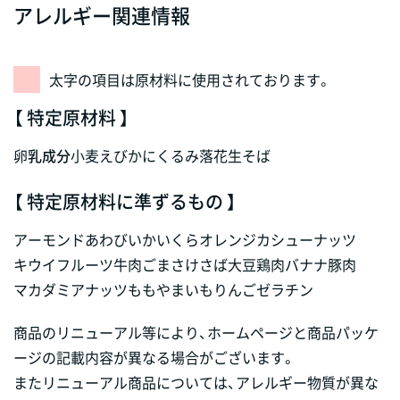
アレルギー関連情報
太字の項目は原材料に使用されております。
【 特定原材料 】
卵
乳成分
小麦
えび
かに
くるみ
落花生
そば
【 特定原材料に準ずるもの 】
アーモンド
あわび
いか
いくら
オレンジ
カシューナッツ
キウイフルーツ
牛肉
ごま
さけ
さば
大豆
鶏肉
バナナ
豚肉
マカダミアナッツ
もも
やまいも
りんご
ゼラチン
商品のリニューアル等により、ホームページと商品パッケ
ージの記載内容が異なる場合がございます。
またリニューアル商品については、アレルギー物質が異な