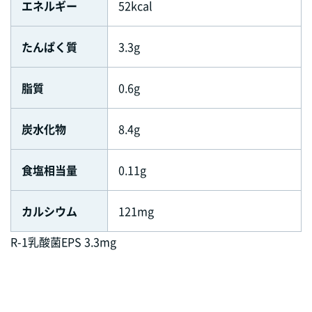
エネルギー
52kcal
たんぱく質
3.3g
脂質
0.6g
炭水化物
8.4g
食塩相当量
0.11g
カルシウム
121mg
R-1乳酸菌EPS 3.3mg