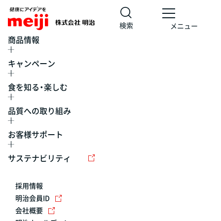
検索
メニュー
商品情報
キャンペーン
食を知る・楽しむ
品質への取り組み
お客様サポート
レシピ
食の栄養バランスチェック
チョコレート
工場見学
サステナビリティ
ヨーグルト
牛乳
食育
プレスリリース
アイス
採用情報
アレルギー
チーズ
キャンペーン
明治会員ID
会社概要
問い合わせ