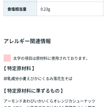
食塩相当量
0.23g
アレルギー関連情報
太字の項目は原材料に使用されております。
【 特定原材料 】
卵
乳成分
小麦
えび
かに
くるみ
落花生
そば
【 特定原材料に準ずるもの 】
アーモンド
あわび
いか
いくら
オレンジ
カシューナッツ