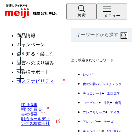
検索
メニュー
商品情報
キャンペーン
食を知る・楽しむ
よく検索されているワード
品質への取り組み
お客様サポート
レシピ
サステナビリティ
食の栄養バランスチェック
チョコレート
工場見学
ヨーグルト
牛乳
食育
採用情報
明治会員ID
プレスリリース
アイス
会社概要
明治ホールディ
アレルギー
チーズ
ングス株式会社
キャンペーン
問い合わせ