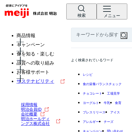
検索
メニュー
商品情報
キャンペーン
食を知る・楽しむ
よく検索されているワード
品質への取り組み
お客様サポート
レシピ
サステナビリティ
食の栄養バランスチェック
チョコレート
工場見学
ヨーグルト
牛乳
食育
採用情報
明治会員ID
プレスリリース
アイス
会社概要
明治ホールディ
アレルギー
チーズ
ングス株式会社
キャンペーン
問い合わせ