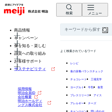
検索
メニュー
商品情報
キャンペーン
食を知る・楽しむ
よく検索されているワード
品質への取り組み
お客様サポート
レシピ
サステナビリティ
食の栄養バランスチェック
チョコレート
工場見学
ヨーグルト
牛乳
食育
採用情報
明治会員ID
プレスリリース
アイス
会社概要
明治ホールディ
アレルギー
チーズ
ングス株式会社
キャンペーン
問い合わせ