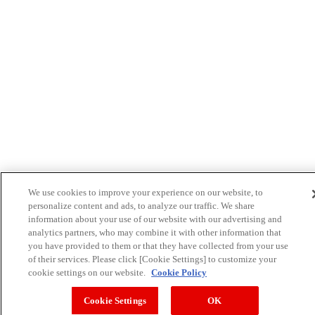
2023年12月8日
高石市立清高小学校で
出前授業
を行いました！
2023年12月15日
小平市立小平第四小学校で
出前授業
を行いまし
た！
We use cookies to improve your experience on our website, to
2023年12月12日
personalize content and ads, to analyze our traffic. We share
札幌市立宮の森小学校で
食育セミナー
を行いまし
information about your use of our website with our advertising and
た！
analytics partners, who may combine it with other information that
you have provided to them or that they have collected from your use
of their services. Please click [Cookie Settings] to customize your
cookie settings on our website.
Cookie Policy
2023年10月25日
木之本公民館で
食育セミナー
を行いました！
Cookie Settings
OK