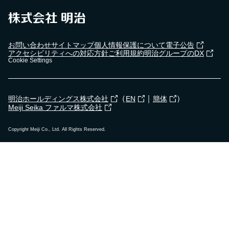
2024年2月28日
三芳町立藤久保中学校で
出前授業
を行いました！
お問い合わせ
サイトマップ
個人情報保護について
電子公告
アクセシビリティへの対応方針
ご利用規約
明治グループのDX
Cookie Settings
2024年5月7日
横浜市立東永谷中学校で
出前授業
を行いました！
（
｜
）
明治ホールディングス株式会社
EN
簡体
Meiji Seika ファルマ株式会社
Copyright Meiji Co., Ltd. All Rights Reserved.
2024年4月18日
湯野婦人会で
食育セミナー
を行いました！
2023年12月19日
武雄市立朝日小学校で
出前授業
を行いました！