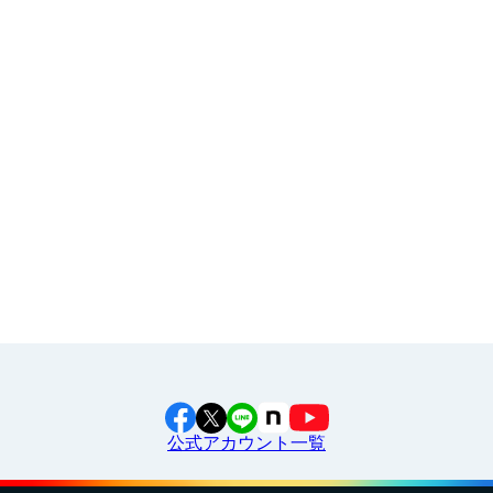
2024年9月11日
北九州市立ひびきが丘小学校で
出前授業
を行いま
した！
その他
イラスト素材集
食育カレンダー
2024年8月21日
プレミアアンチエイジング株式会社で
食育セミナ
工場見学に行こう！
ー
を行いました！
江上料理学院 明治料理講習会
2024年6月21日
柏西口地域包括支援センターで
食育セミナー
を行
いました！
2024年6月3日
公式アカウント一覧
大府市立大府西中学校で
出前授業
を行いました！