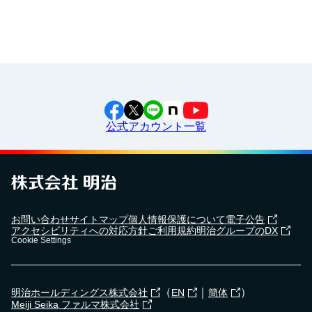
2024年2月28日
三芳町立藤久保中学校で
出前授業
を行いました！
公式アカウント一覧
2024年5月7日
横浜市立東永谷中学校で
出前授業
を行いました！
2024年4月18日
お問い合わせ
サイトマップ
個人情報保護について
電子公告
湯野婦人会で
食育セミナー
を行いました！
アクセシビリティへの対応方針
ご利用規約
明治グループのDX
Cookie Settings
2023年12月19日
（
｜
）
明治ホールディングス株式会社
EN
簡体
武雄市立朝日小学校で
出前授業
を行いました！
Meiji Seika ファルマ株式会社