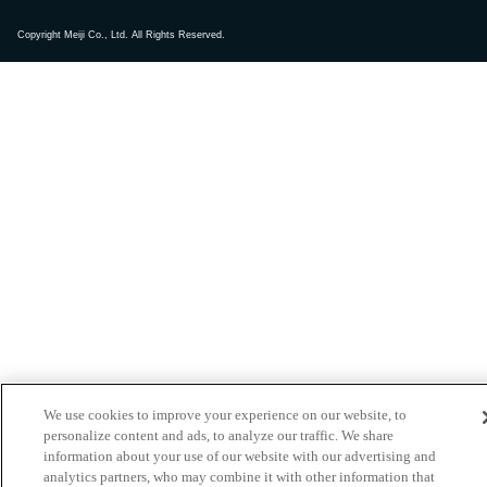
Copyright Meiji Co., Ltd. All Rights Reserved.
2023年12月8日
高石市立清高小学校で
出前授業
を行いました！
2023年12月15日
小平市立小平第四小学校で
出前授業
を行いまし
た！
2023年12月12日
札幌市立宮の森小学校で
食育セミナー
を行いまし
た！
We use cookies to improve your experience on our website, to
personalize content and ads, to analyze our traffic. We share
information about your use of our website with our advertising and
2023年10月25日
analytics partners, who may combine it with other information that