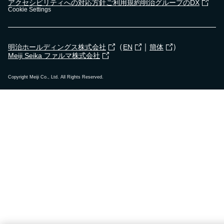
アクセシビリティへの対応方針
ご利用規約
明治グループのDX
Cookie Settings
2023年12月19日
（
｜
）
明治ホールディングス株式会社
EN
簡体
武雄市立朝日小学校で
出前授業
を行いました！
Meiji Seika ファルマ株式会社
Copyright Meiji Co., Ltd. All Rights Reserved.
2023年12月8日
高石市立清高小学校で
出前授業
を行いました！
2023年12月15日
小平市立小平第四小学校で
出前授業
を行いまし
た！
2023年12月12日
札幌市立宮の森小学校で
食育セミナー
を行いまし