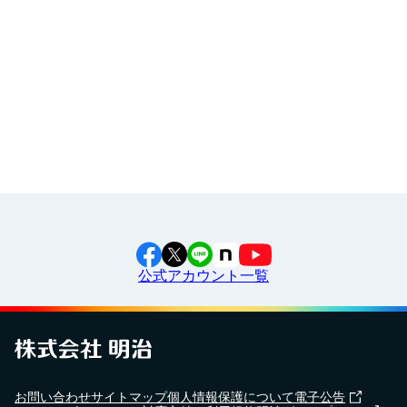
イラスト素材集
いました！
食育カレンダー
工場見学に行こう！
江上料理学院 明治料理講習会
2024年6月3日
大府市立大府西中学校で
出前授業
を行いました！
2024年2月28日
三芳町立藤久保中学校で
出前授業
を行いました！
公式アカウント一覧
2024年5月7日
横浜市立東永谷中学校で
出前授業
を行いました！
2024年4月18日
お問い合わせ
サイトマップ
個人情報保護について
電子公告
湯野婦人会で
食育セミナー
を行いました！