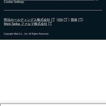
Cookie Settings
2023年12月19日
（
｜
）
明治ホールディングス株式会社
EN
簡体
武雄市立朝日小学校で
出前授業
を行いました！
Meiji Seika ファルマ株式会社
Copyright Meiji Co., Ltd. All Rights Reserved.
2023年12月8日
高石市立清高小学校で
出前授業
を行いました！
2023年12月15日
小平市立小平第四小学校で
出前授業
を行いまし
た！
2023年12月12日
札幌市立宮の森小学校で
食育セミナー
を行いまし