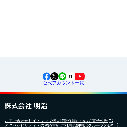
いました！
食育カレンダー
工場見学に行こう！
江上料理学院 明治料理講習会
2024年6月3日
大府市立大府西中学校で
出前授業
を行いました！
2024年2月28日
三芳町立藤久保中学校で
出前授業
を行いました！
公式アカウント一覧
2024年5月7日
横浜市立東永谷中学校で
出前授業
を行いました！
2024年4月18日
お問い合わせ
サイトマップ
個人情報保護について
電子公告
湯野婦人会で
食育セミナー
を行いました！
アクセシビリティへの対応方針
ご利用規約
明治グループのDX