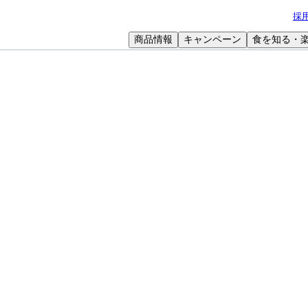
採
商品情報
キャンペーン
食を知る・
小学生
中高生
成人
シニア
教育機関の方
日 高槻市立青少年センター 食育セミナー