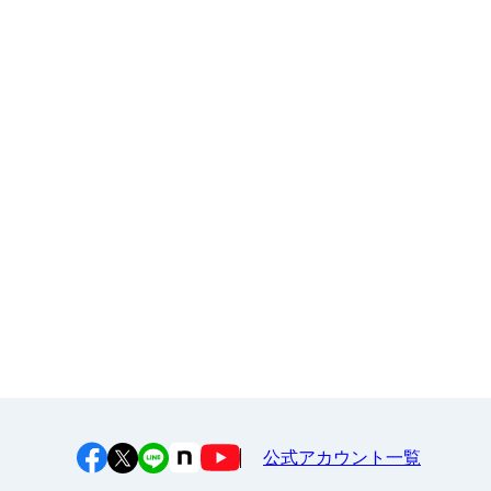
大人・企業様（健康経営サポー
ト）向け
お申し込み
江上料理学院 明治料理講習会
公式アカウント一覧