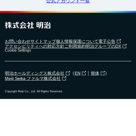
公式アカウント一覧
2024年5月7日
横浜市立東永谷中学校で
出前授業
を行いました！
2024年4月18日
お問い合わせ
サイトマップ
個人情報保護について
電子公告
湯野婦人会で
食育セミナー
を行いました！
アクセシビリティへの対応方針
ご利用規約
明治グループのDX
Cookie Settings
2023年12月19日
（
｜
）
明治ホールディングス株式会社
EN
簡体
武雄市立朝日小学校で
出前授業
を行いました！
Meiji Seika ファルマ株式会社
Copyright Meiji Co., Ltd. All Rights Reserved.
2023年12月8日
高石市立清高小学校で
出前授業
を行いました！
2023年12月15日