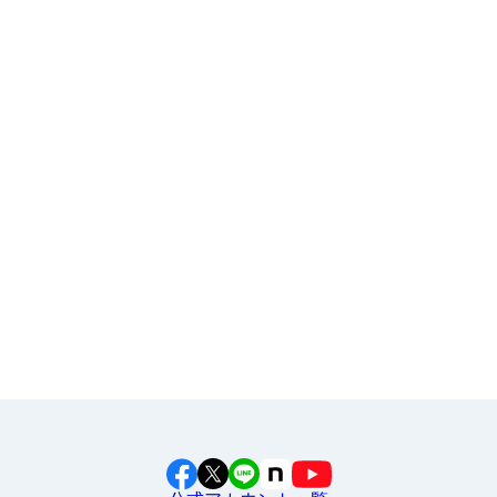
よくある質問
プレミアアンチエイジング株式会社で
食育セミナ
ー
を行いました！
お申し込み
その他
2024年6月21日
柏西口地域包括支援センターで
食育セミナー
を行
イラスト素材集
いました！
食育カレンダー
工場見学に行こう！
江上料理学院 明治料理講習会
2024年6月3日
大府市立大府西中学校で
出前授業
を行いました！
2024年2月28日
三芳町立藤久保中学校で
出前授業
を行いました！