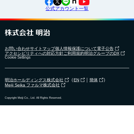
公式アカウント一覧
2024年5月7日
横浜市立東永谷中学校で
出前授業
を行いました！
2024年4月18日
お問い合わせ
サイトマップ
個人情報保護について
電子公告
湯野婦人会で
食育セミナー
を行いました！
アクセシビリティへの対応方針
ご利用規約
明治グループのDX
Cookie Settings
2023年12月19日
（
｜
）
明治ホールディングス株式会社
EN
簡体
武雄市立朝日小学校で
出前授業
を行いました！
Meiji Seika ファルマ株式会社
Copyright Meiji Co., Ltd. All Rights Reserved.
2023年12月8日
高石市立清高小学校で
出前授業
を行いました！