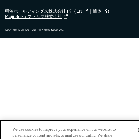
2023年12月19日
（
｜
）
明治ホールディングス株式会社
EN
簡体
武雄市立朝日小学校で
出前授業
を行いました！
Meiji Seika ファルマ株式会社
Copyright Meiji Co., Ltd. All Rights Reserved.
2023年12月8日
高石市立清高小学校で
出前授業
を行いました！
2023年12月15日
小平市立小平第四小学校で
出前授業
を行いまし
た！
2023年12月12日
札幌市立宮の森小学校で
食育セミナー
を行いまし
た！
We use cookies to improve your experience on our website, to
personalize content and ads, to analyze our traffic. We share