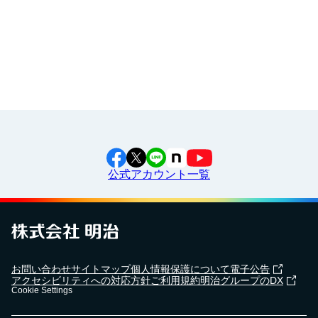
工場見学に行こう！
江上料理学院 明治料理講習会
2024年6月3日
大府市立大府西中学校で
出前授業
を行いました！
2024年2月28日
三芳町立藤久保中学校で
出前授業
を行いました！
公式アカウント一覧
2024年5月7日
横浜市立東永谷中学校で
出前授業
を行いました！
2024年4月18日
お問い合わせ
サイトマップ
個人情報保護について
電子公告
湯野婦人会で
食育セミナー
を行いました！
アクセシビリティへの対応方針
ご利用規約
明治グループのDX
Cookie Settings