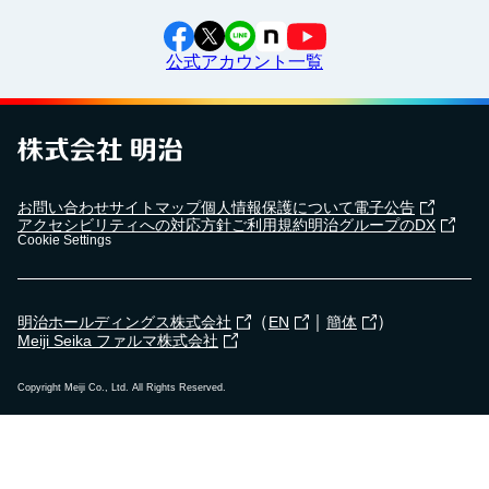
公式アカウント一覧
2024年5月7日
横浜市立東永谷中学校で
出前授業
を行いました！
2024年4月18日
お問い合わせ
サイトマップ
個人情報保護について
電子公告
湯野婦人会で
食育セミナー
を行いました！
アクセシビリティへの対応方針
ご利用規約
明治グループのDX
Cookie Settings
2023年12月19日
（
｜
）
明治ホールディングス株式会社
EN
簡体
武雄市立朝日小学校で
出前授業
を行いました！
Meiji Seika ファルマ株式会社
Copyright Meiji Co., Ltd. All Rights Reserved.
2023年12月8日
高石市立清高小学校で
出前授業
を行いました！