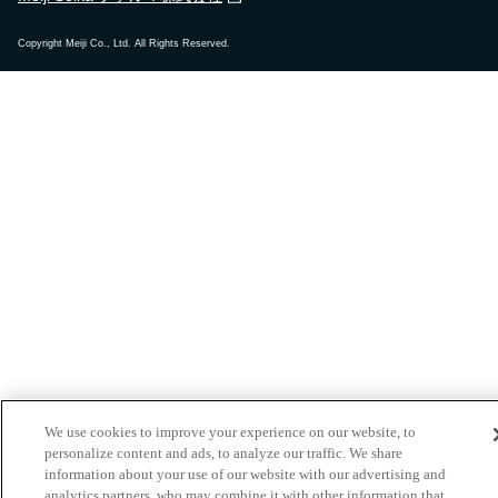
Copyright Meiji Co., Ltd. All Rights Reserved.
2023年12月8日
高石市立清高小学校で
出前授業
を行いました！
2023年12月15日
小平市立小平第四小学校で
出前授業
を行いまし
た！
2023年12月12日
札幌市立宮の森小学校で
食育セミナー
を行いまし
た！
We use cookies to improve your experience on our website, to
personalize content and ads, to analyze our traffic. We share
information about your use of our website with our advertising and
2023年10月25日
analytics partners, who may combine it with other information that