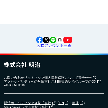
大府市立大府西中学校で
出前授業
を行いました！
2024年2月28日
三芳町立藤久保中学校で
出前授業
を行いました！
公式アカウント一覧
2024年5月7日
横浜市立東永谷中学校で
出前授業
を行いました！
2024年4月18日
お問い合わせ
サイトマップ
個人情報保護について
電子公告
湯野婦人会で
食育セミナー
を行いました！
アクセシビリティへの対応方針
ご利用規約
明治グループのDX
Cookie Settings
2023年12月19日
（
｜
）
明治ホールディングス株式会社
EN
簡体
武雄市立朝日小学校で
出前授業
を行いました！
Meiji Seika ファルマ株式会社