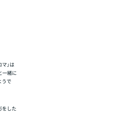
ロマ」は
と一緒に
ようで
形をした