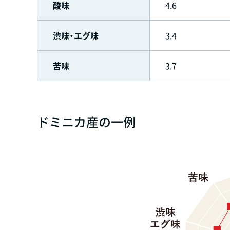
酸味
4.6
渋味・エグ味
3.4
苦味
3.7
ドミニカ産の一例