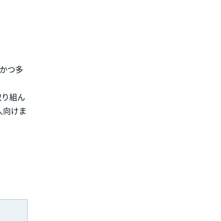
雑かつ多
取り組ん
人向けま