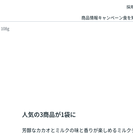
採
商品情報
キャンペーン
食を
108g
人気の3商品が1袋に
芳醇なカカオとミルクの味と香りが楽しめるミルク