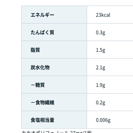
エネルギー
23kcal
たんぱく質
0.3g
脂質
1.5g
炭水化物
2.1g
－糖質
1.9g
－食物繊維
0.2g
食塩相当量
0.006g
カカオポリフェノール 27mg/1枚