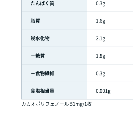
たんぱく質
0.3g
脂質
1.6g
炭水化物
2.1g
－糖質
1.8g
－食物繊維
0.3g
食塩相当量
0.001g
カカオポリフェノール 51mg/1枚