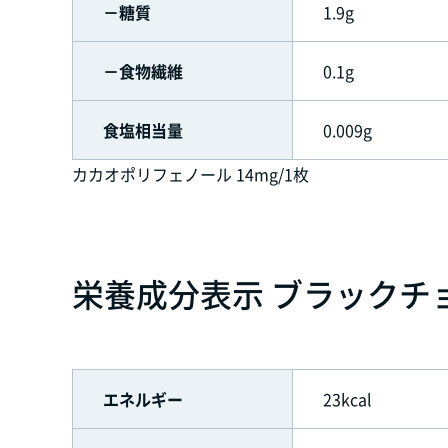
－糖質
1.9g
－食物繊維
0.1g
食塩相当量
0.009g
カカオポリフェノール 14mg/1枚
栄養成分表示 ブラックチョコ
エネルギー
23kcal