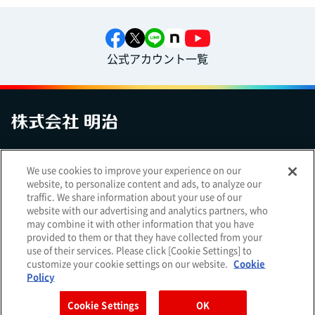
公式アカウント一覧
お問い合わせ
サイトマップ
個人情報保護について
電子公告
We use cookies to improve your experience on our
アクセシビリティへの対応方針
ご利用規約
明治グループのDX
website, to personalize content and ads, to analyze our
Cookie Settings
traffic. We share information about your use of our
website with our advertising and analytics partners, who
may combine it with other information that you have
provided to them or that they have collected from your
use of their services. Please click [Cookie Settings] to
（
｜
）
明治ホールディングス株式会社
EN
簡体
customize your cookie settings on our website.
Cookie
Meiji Seika ファルマ株式会社
Policy
Cookie Settings
OK
Copyright Meiji Co., Ltd. All Rights Reserved.