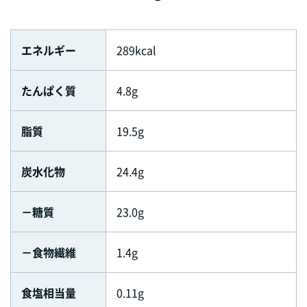
エネルギー
289kcal
たんぱく質
4.8g
脂質
19.5g
炭水化物
24.4g
－糖質
23.0g
－食物繊維
1.4g
食塩相当量
0.11g