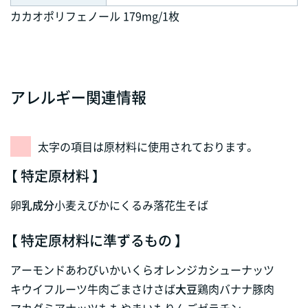
カカオポリフェノール 179mg/1枚
アレルギー関連情報
太字の項目は原材料に使用されております。
【 特定原材料 】
卵
乳成分
小麦
えび
かに
くるみ
落花生
そば
【 特定原材料に準ずるもの 】
アーモンド
あわび
いか
いくら
オレンジ
カシューナッツ
キウイフルーツ
牛肉
ごま
さけ
さば
大豆
鶏肉
バナナ
豚肉