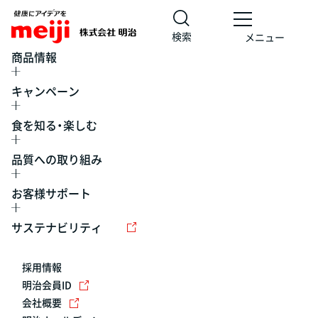
検索
メニュー
商品情報
キャンペーン
食を知る・楽しむ
品質への取り組み
お客様サポート
レシピ
食の栄養バランスチェック
チョコレート
工場見学
サステナビリティ
ヨーグルト
牛乳
食育
プレスリリース
アイス
採用情報
アレルギー
チーズ
キャンペーン
明治会員ID
会社概要
問い合わせ