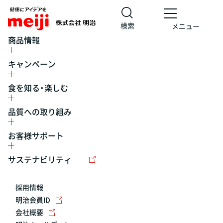
検索
メニュー
商品情報
キャンペーン
食を知る・楽しむ
品質への取り組み
お客様サポート
レシピ
食の栄養バランスチェック
チョコレート
工場見学
サステナビリティ
ヨーグルト
牛乳
食育
プレスリリース
アイス
採用情報
アレルギー
チーズ
キャンペーン
明治会員ID
会社概要
問い合わせ