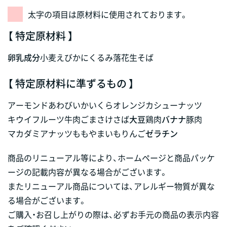
太字の項目は原材料に使用されております。
【 特定原材料 】
卵
乳成分
小麦
えび
かに
くるみ
落花生
そば
【 特定原材料に準ずるもの 】
アーモンド
あわび
いか
いくら
オレンジ
カシューナッツ
キウイフルーツ
牛肉
ごま
さけ
さば
大豆
鶏肉
バナナ
豚肉
マカダミアナッツ
もも
やまいも
りんご
ゼラチン
商品のリニューアル等により、ホームページと商品パッケ
ージの記載内容が異なる場合がございます。
またリニューアル商品については、アレルギー物質が異な
る場合がございます。
ご購入・お召し上がりの際は、必ずお手元の商品の表示内容