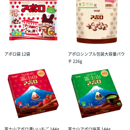
アポロ袋 12袋
アポロシンプル包装大容量パウ
チ 226g
富士山アポロ濃いいちご 144g
富士山アポロ抹茶 144g