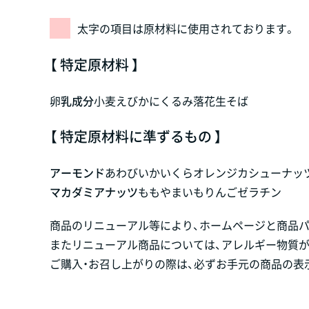
太字の項目は原材料に使用されております。
【 特定原材料 】
卵
乳成分
小麦
えび
かに
くるみ
落花生
そば
【 特定原材料に準ずるもの 】
アーモンド
あわび
いか
いくら
オレンジ
カシューナッ
マカダミアナッツ
もも
やまいも
りんご
ゼラチン
商品のリニューアル等により、ホームページと商品
またリニューアル商品については、アレルギー物質
ご購入・お召し上がりの際は、必ずお手元の商品の表