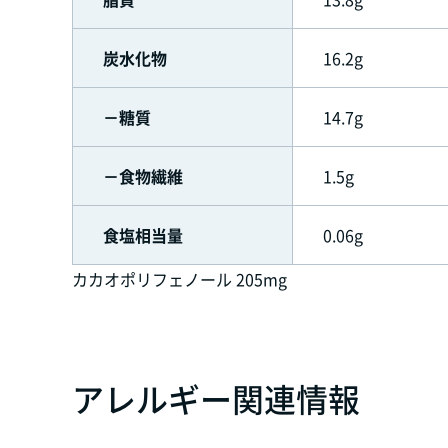
炭水化物
16.2g
－糖質
14.7g
－食物繊維
1.5g
食塩相当量
0.06g
カカオポリフェノール 205mg
アレルギー関連情報