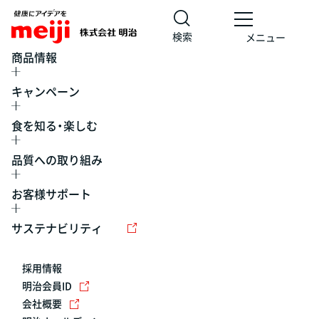
検索
メニュー
商品情報
キャンペーン
食を知る・楽しむ
品質への取り組み
お客様サポート
レシピ
食の栄養バランスチェック
チョコレート
工場見学
サステナビリティ
ヨーグルト
牛乳
食育
プレスリリース
アイス
採用情報
アレルギー
チーズ
キャンペーン
明治会員ID
会社概要
問い合わせ