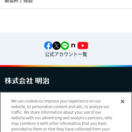
製造終了商品
公式アカウント一覧
お問い合わせ
サイトマップ
個人情報保護について
電子公告
We use cookies to improve your experience on our
アクセシビリティへの対応方針
ご利用規約
明治グループのDX
website, to personalize content and ads, to analyze our
Cookie Settings
traffic. We share information about your use of our
website with our advertising and analytics partners, who
may combine it with other information that you have
provided to them or that they have collected from your