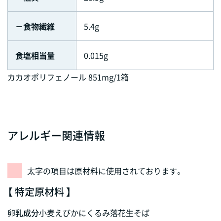
－食物繊維
5.4g
食塩相当量
0.015g
カカオポリフェノール 851mg/1箱
アレルギー関連情報
太字の項目は原材料に使用されております。
【 特定原材料 】
卵
乳成分
小麦
えび
かに
くるみ
落花生
そば