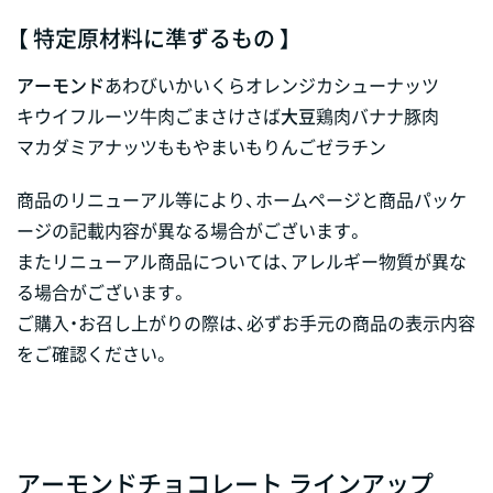
【 特定原材料に準ずるもの 】
アーモンド
あわび
いか
いくら
オレンジ
カシューナッツ
キウイフルーツ
牛肉
ごま
さけ
さば
大豆
鶏肉
バナナ
豚肉
マカダミアナッツ
もも
やまいも
りんご
ゼラチン
商品のリニューアル等により、ホームページと商品パッケ
ージの記載内容が異なる場合がございます。
またリニューアル商品については、アレルギー物質が異な
る場合がございます。
ご購入・お召し上がりの際は、必ずお手元の商品の表示内容
をご確認ください。
アーモンドチョコレート ラインアップ