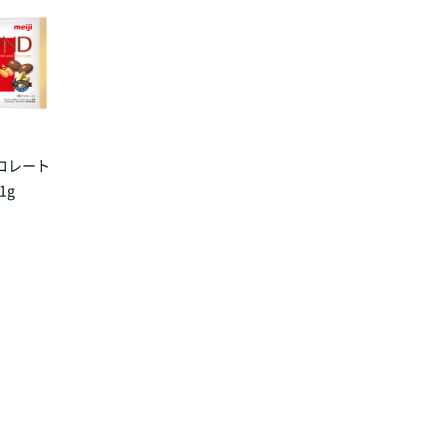
コレート
1g