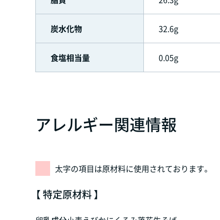
炭水化物
32.6g
食塩相当量
0.05g
アレルギー関連情報
太字の項目は原材料に使用されております。
【 特定原材料 】
卵
乳成分
小麦
えび
かに
くるみ
落花生
そば