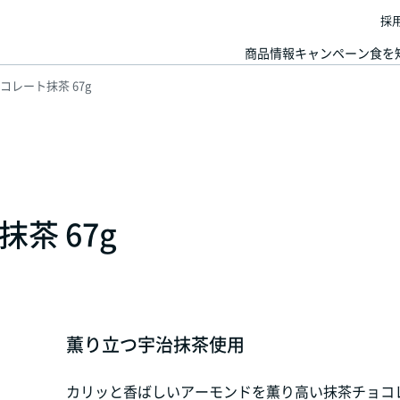
採
商品情報
キャンペーン
食を
レート抹茶 67g
茶 67g
薫り立つ宇治抹茶使用
カリッと香ばしいアーモンドを薫り高い抹茶チョコ