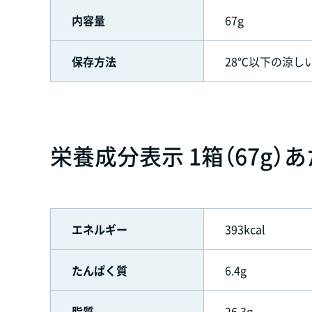
内容量
67g
保存方法
28℃以下の涼し
栄養成分表示 1箱（67g）
エネルギー
393kcal
たんぱく質
6.4g
脂質
26.3g