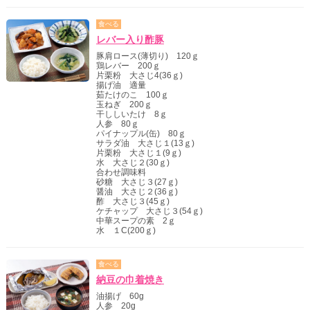
食べる
レバー入り酢豚
豚肩ロース(薄切り) 120ｇ
鶏レバー 200ｇ
片栗粉 大さじ4(36ｇ)
揚げ油 適量
茹たけのこ 100ｇ
玉ねぎ 200ｇ
干ししいたけ 8ｇ
人参 80ｇ
パイナップル(缶) 80ｇ
サラダ油 大さじ１(13ｇ)
片栗粉 大さじ１(9ｇ)
水 大さじ２(30ｇ)
合わせ調味料
砂糖 大さじ３(27ｇ)
醤油 大さじ２(36ｇ)
酢 大さじ３(45ｇ)
ケチャップ 大さじ３(54ｇ)
中華スープの素 2ｇ
水 １C(200ｇ)
食べる
納豆の巾着焼き
油揚げ 60g
人参 20g