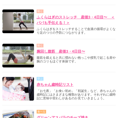
動く
ふくらはぎのストレッチ 産後3・4日目〜 ＜
パパも手伝える！＞
ふくらはぎをストレッチすることで血液の循環がよくな
り足のつりの予防につながります。
動く
腕回し腹筋 産後3・4日目〜
腹筋を鍛えると共に慣れない抱っこや授乳で起こる肩や
腕のコリもほぐす体操です。
学ぶ
赤ちゃん歳時記リスト
「お七夜」「お食い初め」「初誕生」など、赤ちゃんの
歳時記にはさまざまな種類があります。それぞれに歳時
記に意味や習わしがあるのか見ていきましょう。
食べる
グリーンアスパラのチーズ焼き