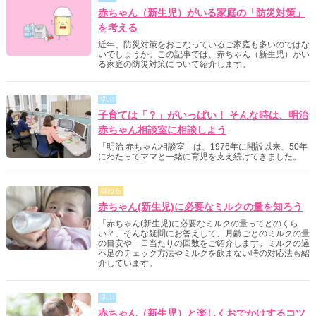
赤ちゃん（新生児）がいる家庭の「防災対策」
を考える
近年、防災対策をおこなっているご家庭も多いのではな
いでしょうか。この記事では、赤ちゃん（新生児）がい
る家庭の防災対策について紹介します。
学ぶ
子育ては「？」がいっぱい！ そんな時は、明治
赤ちゃん相談室に相談しよう
「明治 赤ちゃん相談室」は、1976年に開設以来、50年
にわたってママと一緒に育児を支え続けてきました。
尋ねる
赤ちゃん(新生児)に必要なミルクの量を知ろう
「赤ちゃん(新生児)に必要なミルクの量ってどのくら
い？」そんな疑問にお答えして、月齢ごとのミルクの量
の目安や一日当たりの回数をご紹介します。ミルクの過
不足のチェック方法やミルクを飲まない時の対応法も紹
介しています。
学ぶ
赤ちゃん（新生児）と楽しくおでかけするコツ