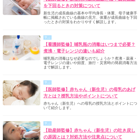
を下回るときの対策について
新生児の成長曲線の基本や平均身長・体重、母子健康手
帳に掲載されている曲線の見方、体重が成長曲線を下回
ったときの対策をわかりやすく解説します。
学ぶ
【看護師監修】哺乳瓶の消毒はいつまで必要？
煮沸・電子レンジの違いも紹介
哺乳瓶の消毒はなぜ必要なのでしょうか？煮沸・薬液・
電子レンジの違いや頻度、旅行・災害時の簡易消毒方法
まで解説します。
学ぶ
【医師監修】赤ちゃん（新生児）の母乳のあげ
方とは？授乳方法やポイントについて
赤ちゃん（新生児）への母乳の授乳方法とポイントにつ
いて紹介します。
学ぶ
【助産師監修】赤ちゃん（新生児）の吐き戻し
の原因とは？対処方法や注意点について