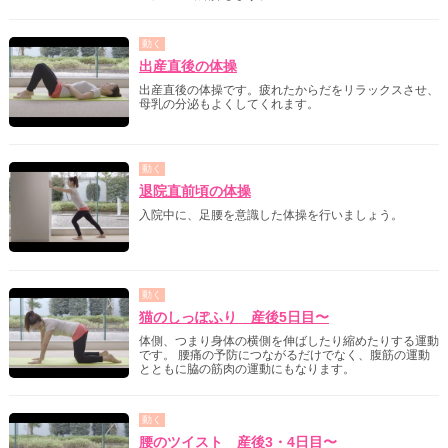
動く
出産直後の体操
出産直後の体操です。疲れたからだをリラックスさせ、
母乳の分泌もよくしてくれます。
動く
退院直前頃の体操
入院中に、足腰を意識した体操を行いましょう。
動く
猫のしっぽふり 産後5日目〜
体側、つまり身体の横側を伸ばしたり縮めたりする運動
です。 腰痛の予防につながるだけでなく、腹筋の運動
とともに脇の筋肉の運動にもなります。
動く
腰のツイスト 産後3・4日目〜