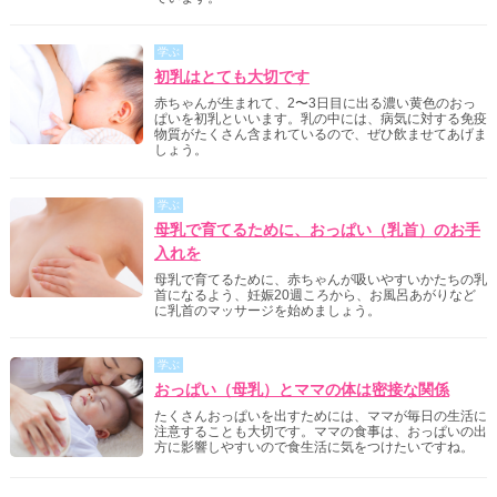
学ぶ
初乳はとても大切です
赤ちゃんが生まれて、2〜3日目に出る濃い黄色のおっ
ぱいを初乳といいます。乳の中には、病気に対する免疫
物質がたくさん含まれているので、ぜひ飲ませてあげま
しょう。
学ぶ
母乳で育てるために、おっぱい（乳首）のお手
入れを
母乳で育てるために、赤ちゃんが吸いやすいかたちの乳
首になるよう、妊娠20週ころから、お風呂あがりなど
に乳首のマッサージを始めましょう。
学ぶ
おっぱい（母乳）とママの体は密接な関係
たくさんおっぱいを出すためには、ママが毎日の生活に
注意することも大切です。ママの食事は、おっぱいの出
方に影響しやすいので食生活に気をつけたいですね。