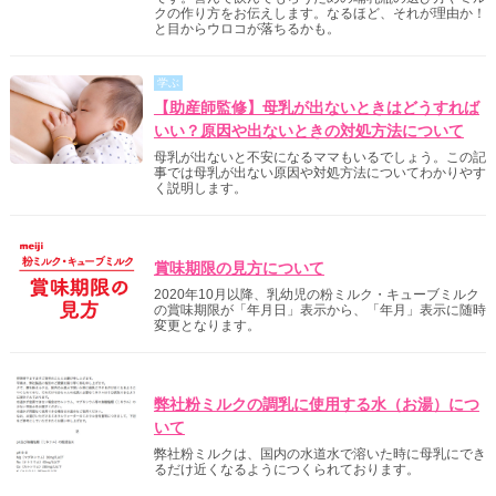
クの作り方をお伝えします。なるほど、それが理由か！
と目からウロコが落ちるかも。
学ぶ
【助産師監修】母乳が出ないときはどうすれば
いい？原因や出ないときの対処方法について
母乳が出ないと不安になるママもいるでしょう。この記
事では母乳が出ない原因や対処方法についてわかりやす
く説明します。
明治からのご案内
賞味期限の見方について
2020年10月以降、乳幼児の粉ミルク・キューブミルク
の賞味期限が「年月日」表示から、「年月」表示に随時
変更となります。
明治からのご案内
弊社粉ミルクの調乳に使用する水（お湯）につ
いて
弊社粉ミルクは、国内の水道水で溶いた時に母乳にでき
るだけ近くなるようにつくられております。