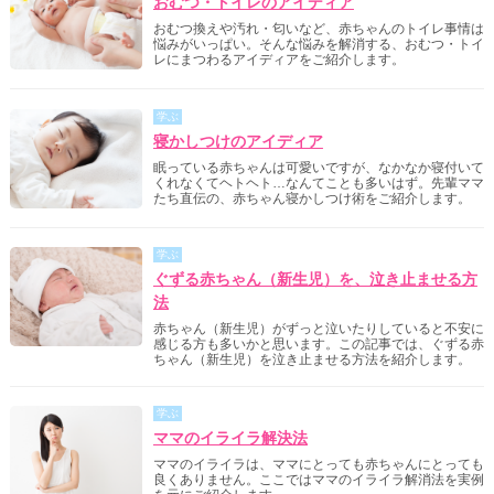
おむつ・トイレのアイディア
おむつ換えや汚れ・匂いなど、赤ちゃんのトイレ事情は
悩みがいっぱい。そんな悩みを解消する、おむつ・トイ
レにまつわるアイディアをご紹介します。
学ぶ
寝かしつけのアイディア
眠っている赤ちゃんは可愛いですが、なかなか寝付いて
くれなくてヘトヘト…なんてことも多いはず。先輩ママ
たち直伝の、赤ちゃん寝かしつけ術をご紹介します。
学ぶ
ぐずる赤ちゃん（新生児）を、泣き止ませる方
法
赤ちゃん（新生児）がずっと泣いたりしていると不安に
感じる方も多いかと思います。この記事では、ぐずる赤
ちゃん（新生児）を泣き止ませる方法を紹介します。
学ぶ
ママのイライラ解決法
ママのイライラは、ママにとっても赤ちゃんにとっても
良くありません。ここではママのイライラ解消法を実例