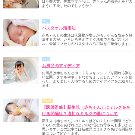
は至難の業。先輩ママたちは、赤ちゃんの着替えをどの
ように工夫したのでしょうか？
学ぶ
バスタオル活用法
赤ちゃんとの生活は洗濯物が増えがち。そんな悩みを解
決するのが、いろいろ使えてすぐ洗濯できるバスタオ
ル。先輩ママたちのバスタオル活用法をご紹介します。
学ぶ
お風呂のアイディア
お風呂は赤ちゃんとゆっくりスキンシップを図れる楽し
い空間。タオルやネットなどちょっとしたアイテムを使
った、より楽しく入浴するためのアイディアをご紹介し
ます。
尋ねる
【医師監修】新生児（赤ちゃん）にミルクをあ
げる間隔は？適切なミルクの量について
新生児（赤ちゃん）のミルクはどのくらいの間隔でどの
くらいの量をあげればよいのか悩むお母さんも多いかと
思います。この記事では新生児にミルクをあげる間隔や
量について紹介します。