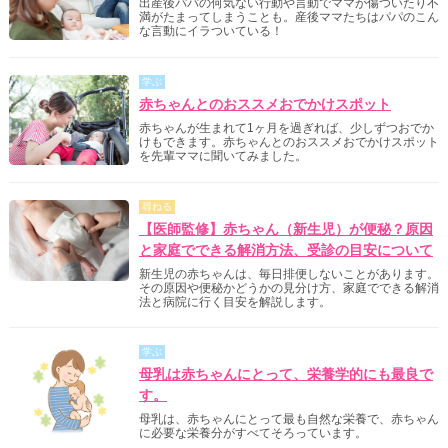
出産後パパの何気ない行動や言動でママが傷ついたり不
満がたまってしまうことも。産後ママたちはパパのこん
な言動にイラついている！
学ぶ
赤ちゃんとのおススメおでかけスポット
赤ちゃんが生まれて1ヶ月を過ぎれば、少しずつおでか
けもできます。赤ちゃんとのおススメおでかけスポット
を先輩ママに聞いてみました。
尋ねる
【医師監修】赤ちゃん（新生児）が便秘？原因
と家庭でできる解消方法、受診の目安について
新生児の赤ちゃんは、毎日排便しないことがあります。
その原因や便秘かどうかの見分け方、家庭でできる解消
法と病院に行く目安を解説します。
学ぶ
母乳は赤ちゃんにとって、栄養学的にも最良で
す。
母乳は、赤ちゃんにとって最も自然な栄養で、赤ちゃん
に必要な栄養分がすべてそろっています。