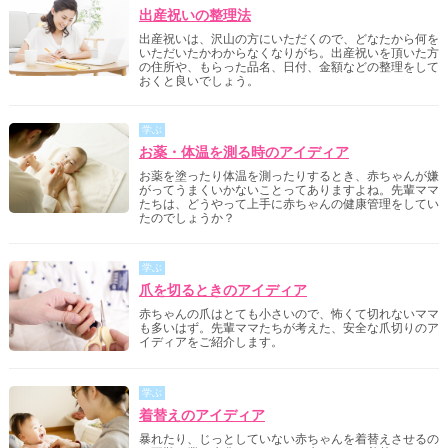
出産祝いの整理法
出産祝いは、沢山の方にいただくので、どなたから何を
いただいたかわからなくなりがち。出産祝いを頂いた方
の住所や、もらった品名、日付、金額などの整理をして
おくと良いでしょう。
学ぶ
お薬・体温を測る時のアイディア
お薬を塗ったり体温を測ったりするとき、赤ちゃんが嫌
がってうまくいかないことってありますよね。先輩ママ
たちは、どうやって上手に赤ちゃんの健康管理をしてい
たのでしょうか？
学ぶ
爪を切るときのアイディア
赤ちゃんの爪はとても小さいので、怖くて切れないママ
も多いはず。先輩ママたちが考えた、安全な爪切りのア
イディアをご紹介します。
学ぶ
着替えのアイディア
暴れたり、じっとしていない赤ちゃんを着替えさせるの