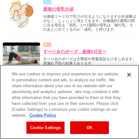
学ぶ
産後の母乳分泌
分娩後１〜２日で乳汁が出るようになりますが分泌量は
少なく、じょじょに増えてきます。分娩後約1週間の間
に出る母乳を「初乳」1〜2週間の母乳は「移行乳」そ
のあとに出てくるのが「成乳」と呼びます。
動く
すべり台のポーズ 産後5日目〜
すべり台のポーズは大臀筋や骨盤底筋をひきしめます。
尿漏れ予防の効果もあります。
We use cookies to improve your experience on our website,
to personalize content and ads, to analyze our traffic. We
動く
share information about your use of our website with our
猫のポーズ 産後5日目〜 ＜パパも手伝え
advertising and analytics partners, who may combine it with
る！＞
other information that you have provided to them or that they
have collected from your use of their services. Please click
骨盤を傾ける猫のポーズは背中と腰のストレッチになり
ます。腰痛を予防するだけでなく、腹筋の運動にもなり
[Cookie Settings] to customize your cookie settings on our
ます。
website.
Cookie Policy
Cookie Settings
OK
動く
母乳体操 産後2日目〜