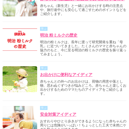
赤ちゃん（新生児）と一緒にお出かけする時の注意点
や、旅行途中にも安心して過ごすためのポイントなどを
ご紹介します。
学ぶ
明治 粉ミルクの歴史
明治の粉ミルクは、長年に渡って研究開発を重ね「母
乳」に近づいてきました。たくさんのママと赤ちゃんの
協力のもと、今に至る明治の粉ミルクの歴史を振り返っ
てみましょう。
学ぶ
お出かけに便利なアイディア
赤ちゃんとの外へのお出かけは、荷物の用意や落とし
物、思わぬぐずつきが悩みどころ。赤ちゃんと楽しくお
出かけするためのママたちのアイディアをご紹介しま
す。
学ぶ
安全対策アイディア
おすわりやひとり歩きができるようになった赤ちゃんの
周りには危険がいっぱい！ちょっとした工夫で未然にケ