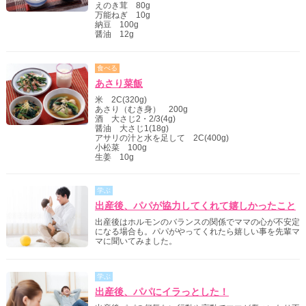
えのき茸 80g
万能ねぎ 10g
納豆 100g
醤油 12g
食べる
あさり菜飯
米 2C(320g)
あさり（むき身） 200g
酒 大さじ2・2/3(4g)
醤油 大さじ1(18g)
アサリの汁と水を足して 2C(400g)
小松菜 100g
生姜 10g
学ぶ
出産後、パパが協力してくれて嬉しかったこと
出産後はホルモンのバランスの関係でママの心が不安定
になる場合も。パパがやってくれたら嬉しい事を先輩マ
マに聞いてみました。
学ぶ
出産後、パパにイラっとした！