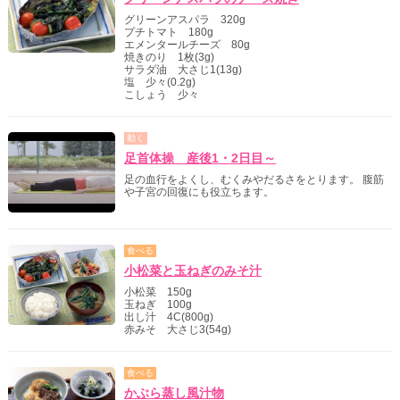
グリーンアスパラ 320g
プチトマト 180g
エメンタールチーズ 80g
焼きのり 1枚(3g)
サラダ油 大さじ1(13g)
塩 少々(0.2g)
こしょう 少々
動く
足首体操 産後1・2日目～
足の血行をよくし、むくみやだるさをとります。 腹筋
や子宮の回復にも役立ちます。
食べる
小松菜と玉ねぎのみそ汁
小松菜 150g
玉ねぎ 100g
出し汁 4C(800g)
赤みそ 大さじ3(54g)
食べる
かぶら蒸し風汁物