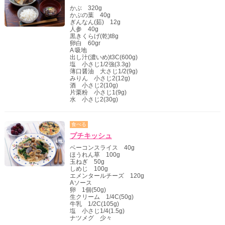
かぶ 320g
かぶの葉 40g
ぎんなん(茹) 12g
人参 40g
黒きくらげ(乾)t8g
卵白 60gr
A 吸地
出し汁(濃いめ)t3C(600g)
塩 小さじ1/2強(3.3g)
薄口醤油 大さじ1/2(9g)
みりん 小さじ2(12g)
酒 小さじ2(10g)
片栗粉 小さじ1(9g)
水 小さじ2(30g)
食べる
プチキッシュ
ベーコンスライス 40g
ほうれん草 100g
玉ねぎ 50g
しめじ 100g
エメンタールチーズ 120g
Aソース
卵 1個(50g)
生クリーム 1/4C(50g)
牛乳 1/2C(105g)
塩 小さじ1/4(1.5g)
ナツメグ 少々