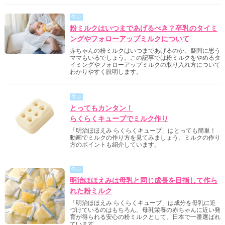
学ぶ
粉ミルクはいつまであげるべき？卒乳のタイミ
ングやフォローアップミルクについて
赤ちゃんの粉ミルクはいつまであげるのか、疑問に思う
ママもいるでしょう。この記事では粉ミルクをやめるタ
イミングやフォローアップミルクの取り入れ方について
わかりやすく説明します。
学ぶ
とってもカンタン！
らくらくキューブでミルク作り
「明治ほほえみ らくらくキューブ」はとっても簡単！
動画でミルクの作り方を見てみましょう。ミルクの作り
方のポイントも紹介しています。
学ぶ
明治ほほえみは母乳と同じ成長を目指して作ら
れた粉ミルク
「明治ほほえみ らくらくキューブ」は成分を母乳に近
づけているのはもちろん、母乳栄養の赤ちゃんに近い発
育が得られる安心の粉ミルクとして、日本で一番選ばれ
ています。