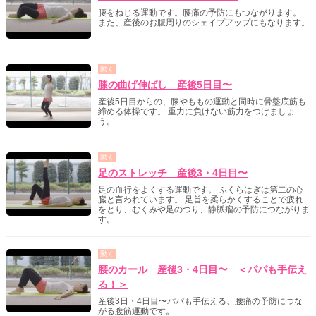
腰をねじる運動です。腰痛の予防にもつながります。
また、産後のお腹周りのシェイプアップにもなります。
動く
膝の曲げ伸ばし 産後5日目〜
産後5日目からの、膝やももの運動と同時に骨盤底筋も
締める体操です。 重力に負けない筋力をつけましょ
う。
動く
足のストレッチ 産後3・4日目〜
足の血行をよくする運動です。 ふくらはぎは第二の心
臓と言われています。 足首を柔らかくすることで疲れ
をとり、むくみや足のつり、静脈瘤の予防につながりま
す。
動く
腰のカール 産後3・4日目〜 ＜パパも手伝え
る！＞
産後3日・4日目〜パパも手伝える、腰痛の予防につな
がる腹筋運動です。