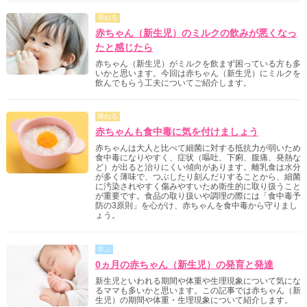
尋ねる
赤ちゃん（新生児）のミルクの飲みが悪くなっ
たと感じたら
赤ちゃん（新生児）がミルクを飲まず困っている方も多
いかと思います。今回は赤ちゃん（新生児）にミルクを
飲んでもらう工夫についてご紹介します。
尋ねる
赤ちゃんも食中毒に気を付けましょう
赤ちゃんは大人と比べて細菌に対する抵抗力が弱いため
食中毒になりやすく、症状（嘔吐、下痢、腹痛、発熱な
ど）が出ると治りにくい傾向があります。離乳食は水分
が多く薄味で、つぶしたり刻んだりすることから、細菌
に汚染されやすく傷みやすいため衛生的に取り扱うこと
が重要です。食品の取り扱いや調理の際には「食中毒予
防の3原則」を心がけ、赤ちゃんを食中毒から守りまし
ょう。
学ぶ
0ヵ月の赤ちゃん（新生児）の発育と発達
新生児といわれる期間や体重や生理現象について気にな
るママも多いかと思います。この記事では赤ちゃん（新
生児）の期間や体重・生理現象について紹介します。