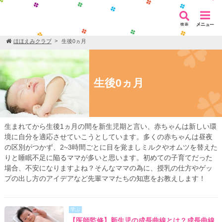
ほほえみクラブ
生後0ヵ月
生後0ヵ月
生まれてから生後1ヵ月の間を新生児期と言い、赤ちゃんは新しい環
境に自分を適応させていこうとしています。多くの赤ちゃんは昼夜
の区別がつかず、2~3時間ごとに目を覚ましミルクやオムツを替えた
りと睡眠不足に陥るママが多いと思います。初めての子育てだった
場合、不安になりますよね？そんなママの為に、授乳の仕方やゲッ
プの出し方のアイデアなど先輩ママたちの知恵をお教えします！
学ぶ
【医師監修】新生児の成長曲線とは？成長曲線