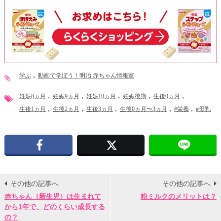
学ぶ
動画で学ぼう！明治 赤ちゃん情報室
妊娠8ヵ月
妊娠9ヵ月
妊娠10ヵ月
妊娠後期
生後0ヵ月
生後1ヵ月
生後2ヵ月
生後3ヵ月
生後0ヵ月〜3ヵ月
#栄養
#母乳
Facebook
X
その他の記事へ
その他の記事へ
赤ちゃん（新生児）は生まれて
粉ミルクのメリットは？
から1年で、どのくらい成長する
の？