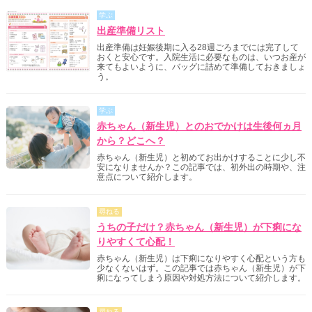
学ぶ
出産準備リスト
出産準備は妊娠後期に入る28週ごろまでには完了して
おくと安心です。入院生活に必要なものは、いつお産が
来てもよいように、バッグに詰めて準備しておきましょ
う。
学ぶ
赤ちゃん（新生児）とのおでかけは生後何ヵ月
から？どこへ？
赤ちゃん（新生児）と初めてお出かけすることに少し不
安になりませんか？この記事では、初外出の時期や、注
意点について紹介します。
尋ねる
うちの子だけ？赤ちゃん（新生児）が下痢にな
りやすくて心配！
赤ちゃん（新生児）は下痢になりやすく心配という方も
少なくないはず。この記事では赤ちゃん（新生児）が下
痢になってしまう原因や対処方法について紹介します。
尋ねる