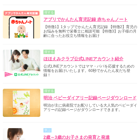
得する
アプリでかんたん育児記録 赤ちゃんノート
【特徴1】1タップでかんたん育児記録 【特徴2】育児の
お悩みを無料で栄養士に相談可能 【特徴3】お子様の月
齢に合ったお役立ち情報をお届け
得する
ほほえみクラブ公式LINEアカウント紹介
公式LINEアカウントではママ・パパを応援するための
情報をお届けいたします。60秒でかんたん友だち登
録！
得する
明治 ベビーダイアリー記録ページダウンロード
明治が主に病産院でお配りしている大人気のベビーダイ
アリーの記録ページがダウンロードできます。
学ぶ
2歳～3歳のお子さまの発育と発達