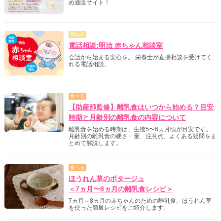
め通販サイト！
尋ねる
電話相談:明治 赤ちゃん相談室
会話から始まる安心を。 栄養士が直接相談を受けてく
れる電話相談。
食べる
【助産師監修】離乳食はいつから始める？目安
時期と月齢別の離乳食の内容について
離乳食を始める時期は、生後5〜6ヵ月頃が目安です。
月齢別の離乳食の硬さ・量、注意点、よくある疑問をま
とめて解説します。
食べる
ほうれん草のポタージュ
＜7ヵ月〜8ヵ月の離乳食レシピ＞
7ヵ月～8ヵ月の赤ちゃんのための離乳食。ほうれん草
を使った簡単レシピをご紹介します。