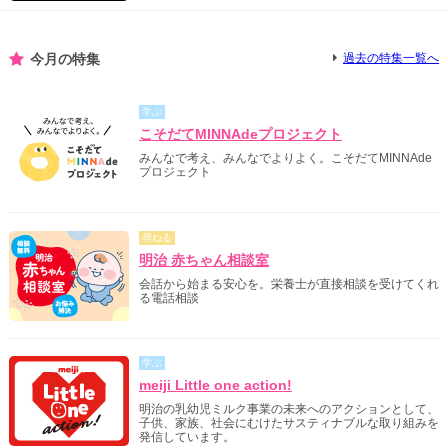
今月の特集
過去の特集一覧へ
学ぶ
こそだてMINNAdeプロジェクト
みんなで考え、みんなでよりよく。こそだてMINNAde
プロジェクト
尋ねる
明治 赤ちゃん相談室
会話から始まる安心を。栄養士が直接相談を受けてくれ
る電話相談
学ぶ
meiji Little one action!
明治の乳幼児ミルク事業の未来へのアクションとして、
子供、家族、社会にむけたサスティナブルな取り組みを
発信しています。