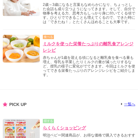
2歳～3歳になると言葉もなめらかになり、ちょっとし
た会話も成り立つようになってきます。そして、自分で
物事を考える力、思考力もしっかり身に付いてくる頃で
す。ひとりでできることも増えてくるので、できた時に
は「できたね！」とたくさんほめることも大事です。
食べる
ミルクを使った栄養たっぷりの離乳食アレンジ
レシピ
赤ちゃんが1歳を迎える頃になると離乳食を食べる量も
増え、母乳を卒業したりミルクの量が減ったりするな
ど、授乳の様子に変化がでてきます。今回はミルクを使
ってできる栄養たっぷりのアレンジレシピをご紹介しま
す。
PICK UP
一覧へ
得する
らくらくショッピング
明治ベビー関連商品が、お得な価格で購入できるおすす