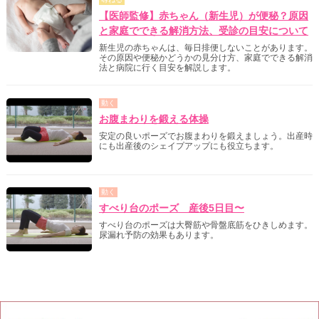
【医師監修】赤ちゃん（新生児）が便秘？原因
と家庭でできる解消方法、受診の目安について
新生児の赤ちゃんは、毎日排便しないことがあります。
その原因や便秘かどうかの見分け方、家庭でできる解消
法と病院に行く目安を解説します。
動く
お腹まわりを鍛える体操
安定の良いポーズでお腹まわりを鍛えましょう。出産時
にも出産後のシェイプアップにも役立ちます。
動く
すべり台のポーズ 産後5日目〜
すべり台のポーズは大臀筋や骨盤底筋をひきしめます。
尿漏れ予防の効果もあります。