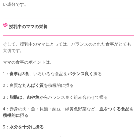
い成分です。
授乳中のママの栄養
そして、授乳中のママにとっては、バランスのとれた食事がとても
大切です。
ママの食事のポイントは、
1：
食事は3食
、いろいろな食品を
バランス良く
摂る
2：良質な
たんぱく質
を積極的に摂る
3：
脂肪は、肉や魚から
バランス良く組み合わせて摂る
4：赤身の肉・魚・貝類・納豆・緑黄色野菜など、
血をつくる食品を
積極的に
摂る
5：
水分を十分に摂る