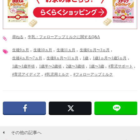
尋ねる
牛乳・フォローアップミルクに関するQ&A
生後9ヵ月
生後10ヵ月
生後11ヵ月
生後0ヵ月〜3ヵ月
生後4ヵ月〜7ヵ月
生後8ヵ月〜11ヵ月
1歳
1歳1ヵ月〜1歳5ヵ月
1歳〜1歳半頃
1歳半〜2歳頃
2歳〜3歳頃
1歳〜3歳
#育児サポート
#育児アイディア
#乳児用ミルク
#フォローアップミルク
Facebook
X
その他の記事へ