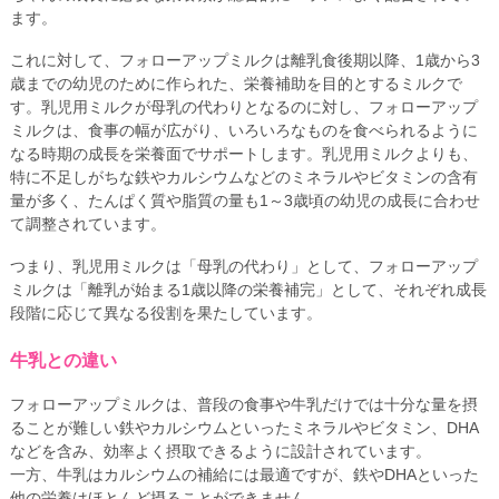
ます。
これに対して、フォローアップミルクは離乳食後期以降、1歳から3
歳までの幼児のために作られた、栄養補助を目的とするミルクで
す。乳児用ミルクが母乳の代わりとなるのに対し、フォローアップ
ミルクは、食事の幅が広がり、いろいろなものを食べられるように
なる時期の成長を栄養面でサポートします。乳児用ミルクよりも、
特に不足しがちな鉄やカルシウムなどのミネラルやビタミンの含有
量が多く、たんぱく質や脂質の量も1～3歳頃の幼児の成長に合わせ
て調整されています。
つまり、乳児用ミルクは「母乳の代わり」として、フォローアップ
ミルクは「離乳が始まる1歳以降の栄養補完」として、それぞれ成長
段階に応じて異なる役割を果たしています。
牛乳との違い
フォローアップミルクは、普段の食事や牛乳だけでは十分な量を摂
ることが難しい鉄やカルシウムといったミネラルやビタミン、DHA
などを含み、効率よく摂取できるように設計されています。
一方、牛乳はカルシウムの補給には最適ですが、鉄やDHAといった
他の栄養はほとんど摂ることができません。