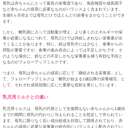
母乳は赤ちゃんにとって最良の栄養源であり、免疫物質や成長因子
など赤ちゃんの発育に必要なものがバランスよく含まれています。
生後6ヵ月頃までは母乳だけでほとんどの栄養をまかなうことができ
ます。
しかし、離乳期に入って活動量が増え、より多くのエネルギーや栄
養が必要になるにつれて、母乳だけでは供給しきれない栄養素が出
てくることがあります。特に、鉄は母乳中には少なく、食事からの
摂取が重要ですが、食事の進み具合によっては不足しがちです。そ
のような場合に、鉄などの不足しがちな栄養素を補う有効な手段と
なるのがフォローアップミルクです。
つまり、母乳は赤ちゃんの成長に応じて「継続される栄養源」とし
て、フォローアップミルクは「離乳が始まる1歳以降の栄養補完」と
して、それぞれ成長段階に応じた重要な役割を果たしています。
乳児用ミルクとの違い
乳児用ミルクは、母乳の代替として生後間もない赤ちゃんから1歳頃
までの期間に母乳の代わりに与えられることを想定して作られてい
ます。母乳に限りなく近い成分組成を目指して開発されており、赤
ちゃんの成長に必要な栄養素が総合的にバランスよく配合されてい