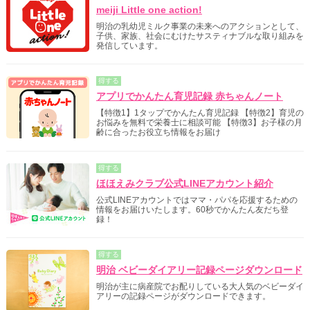
meiji Little one action!
明治の乳幼児ミルク事業の未来へのアクションとして、
子供、家族、社会にむけたサスティナブルな取り組みを
発信しています。
得する
アプリでかんたん育児記録 赤ちゃんノート
【特徴1】1タップでかんたん育児記録 【特徴2】育児の
お悩みを無料で栄養士に相談可能 【特徴3】お子様の月
齢に合ったお役立ち情報をお届け
得する
ほほえみクラブ公式LINEアカウント紹介
公式LINEアカウントではママ・パパを応援するための
情報をお届けいたします。60秒でかんたん友だち登
録！
得する
明治 ベビーダイアリー記録ページダウンロード
明治が主に病産院でお配りしている大人気のベビーダイ
アリーの記録ページがダウンロードできます。