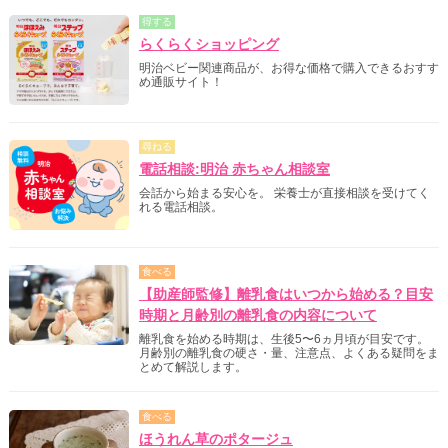
得する
らくらくショッピング
明治ベビー関連商品が、お得な価格で購入できるおすす
め通販サイト！
尋ねる
電話相談:明治 赤ちゃん相談室
会話から始まる安心を。 栄養士が直接相談を受けてく
れる電話相談。
食べる
【助産師監修】離乳食はいつから始める？目安
時期と月齢別の離乳食の内容について
離乳食を始める時期は、生後5〜6ヵ月頃が目安です。
月齢別の離乳食の硬さ・量、注意点、よくある疑問をま
とめて解説します。
食べる
ほうれん草のポタージュ