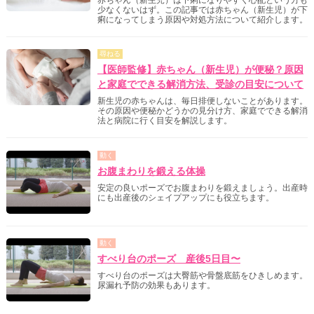
少なくないはず。この記事では赤ちゃん（新生児）が下
痢になってしまう原因や対処方法について紹介します。
尋ねる
【医師監修】赤ちゃん（新生児）が便秘？原因
と家庭でできる解消方法、受診の目安について
新生児の赤ちゃんは、毎日排便しないことがあります。
その原因や便秘かどうかの見分け方、家庭でできる解消
法と病院に行く目安を解説します。
動く
お腹まわりを鍛える体操
安定の良いポーズでお腹まわりを鍛えましょう。出産時
にも出産後のシェイプアップにも役立ちます。
動く
すべり台のポーズ 産後5日目〜
すべり台のポーズは大臀筋や骨盤底筋をひきしめます。
尿漏れ予防の効果もあります。