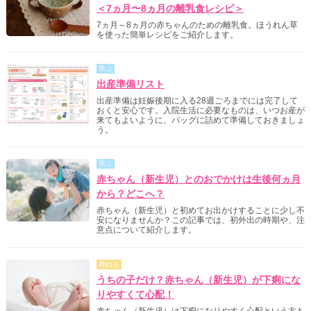
＜7ヵ月〜8ヵ月の離乳食レシピ＞
7ヵ月～8ヵ月の赤ちゃんのための離乳食。ほうれん草
を使った簡単レシピをご紹介します。
学ぶ
出産準備リスト
出産準備は妊娠後期に入る28週ごろまでには完了して
おくと安心です。入院生活に必要なものは、いつお産が
来てもよいように、バッグに詰めて準備しておきましょ
う。
学ぶ
赤ちゃん（新生児）とのおでかけは生後何ヵ月
から？どこへ？
赤ちゃん（新生児）と初めてお出かけすることに少し不
安になりませんか？この記事では、初外出の時期や、注
意点について紹介します。
尋ねる
うちの子だけ？赤ちゃん（新生児）が下痢にな
りやすくて心配！
赤ちゃん（新生児）は下痢になりやすく心配という方も