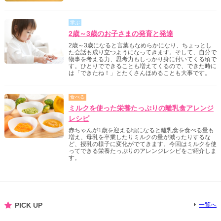
学ぶ
2歳～3歳のお子さまの発育と発達
2歳～3歳になると言葉もなめらかになり、ちょっとし
た会話も成り立つようになってきます。そして、自分で
物事を考える力、思考力もしっかり身に付いてくる頃で
す。ひとりでできることも増えてくるので、できた時に
は「できたね！」とたくさんほめることも大事です。
食べる
ミルクを使った栄養たっぷりの離乳食アレンジ
レシピ
赤ちゃんが1歳を迎える頃になると離乳食を食べる量も
増え、母乳を卒業したりミルクの量が減ったりするな
ど、授乳の様子に変化がでてきます。今回はミルクを使
ってできる栄養たっぷりのアレンジレシピをご紹介しま
す。
PICK UP
一覧へ