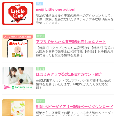
学ぶ
meiji Little one action!
明治の乳幼児ミルク事業の未来へのアクションとして、
子供、家族、社会にむけたサスティナブルな取り組みを
発信しています。
得する
アプリでかんたん育児記録 赤ちゃんノート
【特徴1】1タップでかんたん育児記録 【特徴2】育児の
お悩みを無料で栄養士に相談可能 【特徴3】お子様の月
齢に合ったお役立ち情報をお届け
得する
ほほえみクラブ公式LINEアカウント紹介
公式LINEアカウントではママ・パパを応援するための
情報をお届けいたします。60秒でかんたん友だち登
録！
得する
明治 ベビーダイアリー記録ページダウンロード
明治が主に病産院でお配りしている大人気のベビーダイ