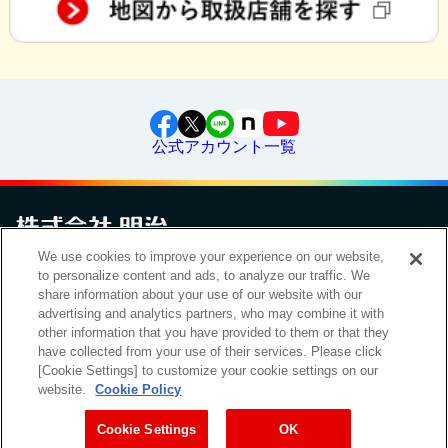
公式アカウント一覧
We use cookies to improve your experience on our website,
to personalize content and ads, to analyze our traffic. We
お問い合わせ
サイトマップ
個人情報保護について
電子公告
アクセシビリティへの対応方針
ご利用規約
明治グループのDX
share information about your use of our website with our
Cookie Settings
advertising and analytics partners, who may combine it with
other information that you have provided to them or that they
have collected from your use of their services. Please click
[Cookie Settings] to customize your cookie settings on our
（
｜
）
明治ホールディングス株式会社
EN
簡体
website.
Cookie Policy
Meiji Seika ファルマ株式会社
Cookie Settings
OK
Copyright Meiji Co., Ltd. All Rights Reserved.