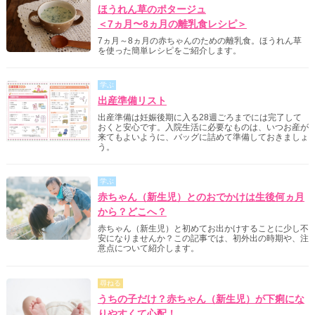
ほうれん草のポタージュ
＜7ヵ月〜8ヵ月の離乳食レシピ＞
7ヵ月～8ヵ月の赤ちゃんのための離乳食。ほうれん草
を使った簡単レシピをご紹介します。
学ぶ
出産準備リスト
出産準備は妊娠後期に入る28週ごろまでには完了して
おくと安心です。入院生活に必要なものは、いつお産が
来てもよいように、バッグに詰めて準備しておきましょ
う。
学ぶ
赤ちゃん（新生児）とのおでかけは生後何ヵ月
から？どこへ？
赤ちゃん（新生児）と初めてお出かけすることに少し不
安になりませんか？この記事では、初外出の時期や、注
意点について紹介します。
尋ねる
うちの子だけ？赤ちゃん（新生児）が下痢にな
りやすくて心配！