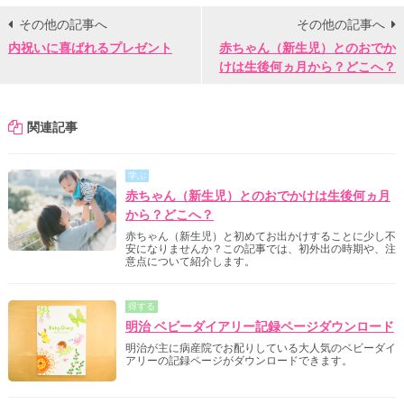
その他の記事へ
その他の記事へ
内祝いに喜ばれるプレゼント
赤ちゃん（新生児）とのおでか
けは生後何ヵ月から？どこへ？
関連記事
学ぶ
赤ちゃん（新生児）とのおでかけは生後何ヵ月
から？どこへ？
赤ちゃん（新生児）と初めてお出かけすることに少し不
安になりませんか？この記事では、初外出の時期や、注
意点について紹介します。
得する
明治 ベビーダイアリー記録ページダウンロード
明治が主に病産院でお配りしている大人気のベビーダイ
アリーの記録ページがダウンロードできます。