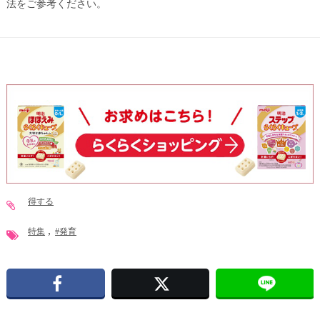
法をご参考ください。
得する
特集
#発育
Facebook
X