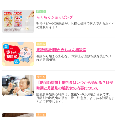
得する
らくらくショッピング
明治ベビー関連商品が、お得な価格で購入できるおすす
め通販サイト！
尋ねる
電話相談:明治 赤ちゃん相談室
会話から始まる安心を。 栄養士が直接相談を受けてく
れる電話相談。
食べる
【助産師監修】離乳食はいつから始める？目安
時期と月齢別の離乳食の内容について
離乳食を始める時期は、生後5〜6ヵ月頃が目安です。
月齢別の離乳食の硬さ・量、注意点、よくある疑問をま
とめて解説します。
食べる