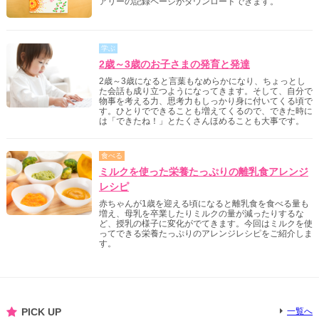
アリーの記録ページがダウンロードできます。
学ぶ
2歳～3歳のお子さまの発育と発達
2歳～3歳になると言葉もなめらかになり、ちょっとし
た会話も成り立つようになってきます。そして、自分で
物事を考える力、思考力もしっかり身に付いてくる頃で
す。ひとりでできることも増えてくるので、できた時に
は「できたね！」とたくさんほめることも大事です。
食べる
ミルクを使った栄養たっぷりの離乳食アレンジ
レシピ
赤ちゃんが1歳を迎える頃になると離乳食を食べる量も
増え、母乳を卒業したりミルクの量が減ったりするな
ど、授乳の様子に変化がでてきます。今回はミルクを使
ってできる栄養たっぷりのアレンジレシピをご紹介しま
す。
PICK UP
一覧へ