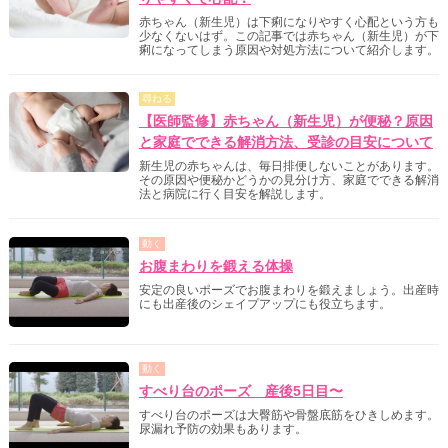
赤ちゃん（新生児）は下痢になりやすく心配という方も
少なくないはず。この記事では赤ちゃん（新生児）が下
痢になってしまう原因や対処方法について紹介します。
尋ねる
【医師監修】赤ちゃん（新生児）が便秘？原因
と家庭でできる解消方法、受診の目安について
新生児の赤ちゃんは、毎日排便しないことがあります。
その原因や便秘かどうかの見分け方、家庭でできる解消
法と病院に行く目安を解説します。
動く
お腹まわりを鍛える体操
安定の良いポーズでお腹まわりを鍛えましょう。出産時
にも出産後のシェイプアップにも役立ちます。
動く
すべり台のポーズ 産後5日目〜
すべり台のポーズは大臀筋や骨盤底筋をひきしめます。
尿漏れ予防の効果もあります。