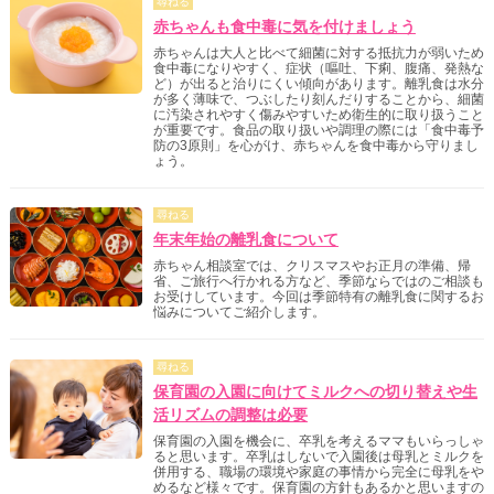
尋ねる
赤ちゃんも食中毒に気を付けましょう
赤ちゃんは大人と比べて細菌に対する抵抗力が弱いため
食中毒になりやすく、症状（嘔吐、下痢、腹痛、発熱な
ど）が出ると治りにくい傾向があります。離乳食は水分
が多く薄味で、つぶしたり刻んだりすることから、細菌
に汚染されやすく傷みやすいため衛生的に取り扱うこと
が重要です。食品の取り扱いや調理の際には「食中毒予
防の3原則」を心がけ、赤ちゃんを食中毒から守りまし
ょう。
尋ねる
年末年始の離乳食について
赤ちゃん相談室では、クリスマスやお正月の準備、帰
省、ご旅行へ行かれる方など、季節ならではのご相談も
お受けしています。今回は季節特有の離乳食に関するお
悩みについてご紹介します。
尋ねる
保育園の入園に向けてミルクへの切り替えや生
活リズムの調整は必要
保育園の入園を機会に、卒乳を考えるママもいらっしゃ
ると思います。卒乳はしないで入園後は母乳とミルクを
併用する、職場の環境や家庭の事情から完全に母乳をや
めるなど様々です。保育園の方針もあるかと思いますの