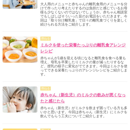
大人用のメニューと赤ちゃんの離乳食用のメニューを分
けて作ったり考えたりするのは負担だと感じているお母
様も少なくないのではないでしょうか。赤ちゃん相談室
でもしばしばそういった旨のお電話をいただきます。今
回は「取り分け離乳食」で日々の離乳食づくりを楽しく
続けられる方法をご紹介します。
尋ねる
ミルクを使った栄養たっぷりの離乳食アレンジ
レシピ
赤ちゃんが1歳を迎える頃になると離乳食を食べる量も
増え、母乳を卒業したりミルクの量が減ったりするな
ど、授乳の様子に変化がでてきます。今回はミルクを使
ってできる栄養たっぷりのアレンジレシピをご紹介しま
す。
尋ねる
赤ちゃん（新生児）のミルクの飲みが悪くなっ
たと感じたら
赤ちゃん（新生児）がミルクを飲まず困っている方も多
いかと思います。今回は赤ちゃん（新生児）にミルクを
飲んでもらう工夫についてご紹介します。