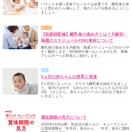
バランスを補う意味でもミルクは必要です。離乳食が多
いと思われたら減らして、後のミルクを飲めるようにし
ましょう。
食べる
【助産師監修】離乳食の進め方とは？月齢別・
隔週のスケジュールやNG食材について
離乳食の進め方を月齢別・隔週スケジュールでわかりや
すく解説します。NG食材や食べないときの工夫、食物
アレルギーへの対策もご紹介します。
学ぶ
5ヵ月の赤ちゃんの発育と発達
5ヵ月目になったら、そろそろ離乳食を始めてみましょ
う。味付けはせず、なめらかにすりつぶしたものを1日
1回、1さじから。赤ちゃんのペースに合わせて進めて
いきましょう。
明治からのご案内
賞味期限の見方について
2020年10月以降、乳幼児の粉ミルク・キューブミルク
の賞味期限が「年月日」表示から、「年月」表示に随時