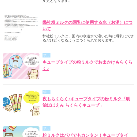
変更となります。
明治からのご案内
弊社粉ミルクの調乳に使用する水（お湯）につ
いて
弊社粉ミルクは、国内の水道水で溶いた時に母乳にでき
るだけ近くなるようにつくられております。
学ぶ
キューブタイプの粉ミルクでお出かけもらくら
く♪
学ぶ
夜もらくらく♪キューブタイプの粉ミルク「明
治ほほえみ らくらくキューブ」
学ぶ
粉ミルクはパパでもカンタン！キューブタイ