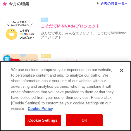
今月の特集
過去の特集一覧へ
学ぶ
こそだてMINNAdeプロジェクト
みんなで考え、みんなでよりよく。こそだてMINNAde
プロジェクト
尋ねる
明治 赤ちゃん相談室
We use cookies to improve your experience on our website,
会話から始まる安心を。栄養士が直接相談を受けてくれ
る電話相談
to personalize content and ads, to analyze our traffic. We
share information about your use of our website with our
advertising and analytics partners, who may combine it with
other information that you have provided to them or that they
学ぶ
have collected from your use of their services. Please click
meiji Little one action!
[Cookie Settings] to customize your cookie settings on our
明治の乳幼児ミルク事業の未来へのアクションとして、
website.
Cookie Policy
子供、家族、社会にむけたサスティナブルな取り組みを
発信しています。
Cookie Settings
OK
得する