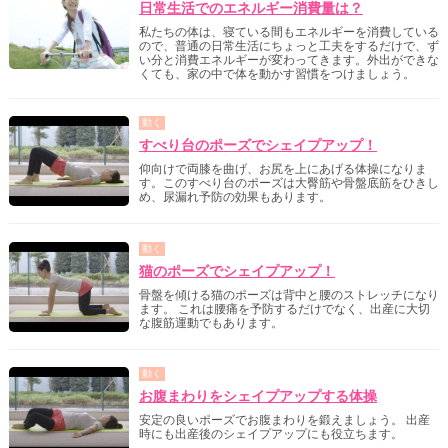
日常生活でのエネルギー消費量は？
私たちの体は、寝ている間もエネルギーを消費している
ので、普通の日常生活にちょっと工夫をするだけで、ず
い分と消費エネルギーが変わってきます。外出ができな
くても、家の中で体を動かす習慣をつけましょう。
動く
すべり台のポーズでシェイプアップ！
仰向けで両膝を曲げ、お尻を上にあげる体操になりま
す。このすべり台のポーズは大臀筋や骨盤底筋をひきし
め、尿漏れ予防の効果もあります。
動く
猫のポーズでシェイプアップ！
骨盤を傾ける猫のポーズは背中と腰のストレッチになり
ます。 これは腰痛を予防するだけでなく、出産に大切
な腹筋運動でもあります。
動く
お腹まわりをシェイプアップする体操
安定の良いポーズでお腹まわりを鍛えましょう。 出産
時にも出産後のシェイプアップにも役立ちます。