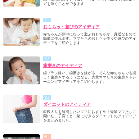
ガを防ぐことができます。
学ぶ
おもちゃ・遊びのアイディア
赤ちゃんが夢中になって遊ぶおもちゃが、身近なもので
簡単に作れます。ママたちのおもちゃ作りや遊びのアイ
ディアをご紹介します。
学ぶ
歯磨きのアイディア
歯ブラシ嫌い、歯磨きを嫌がる…そんな赤ちゃんでも楽
しく歯磨きするようになる、先輩ママたちの歯磨きトレ
ーニングアイディアをご紹介します。
学ぶ
ダイエットのアイディア
産後太りを解消したいママにおすすめ！先輩ママたちに
聞いた、子育てと一緒にできるダイエットのアイディア
をまとめました。
動く