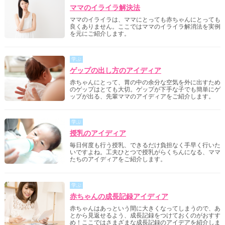
ママのイライラ解決法
ママのイライラは、ママにとっても赤ちゃんにとっても
良くありません。ここではママのイライラ解消法を実例
を元にご紹介します。
学ぶ
ゲップの出し方のアイディア
赤ちゃんにとって、胃の中の余分な空気を外に出すため
のゲップはとても大切。ゲップが下手な子でも簡単にゲ
ップが出る、先輩ママのアイディアをご紹介します。
学ぶ
授乳のアイディア
毎日何度も行う授乳、できるだけ負担なく手早く行いた
いですよね。工夫ひとつで授乳がらくちんになる、ママ
たちのアイディアをご紹介します。
学ぶ
赤ちゃんの成長記録アイディア
赤ちゃんはあっという間に大きくなってしまうので、あ
とから見返せるよう、成長記録をつけておくのがおすす
め！ここではさまざまな成長記録のアイデアを紹介しま