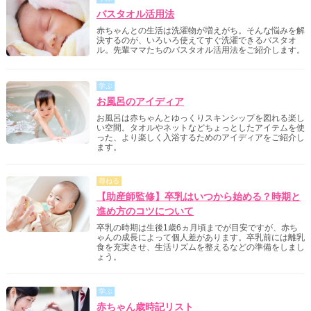
バスタオル活用法
赤ちゃんとの生活は洗濯物が増えがち。そんな悩みを解
決するのが、いろいろ使えてすぐ洗濯できるバスタオ
ル。先輩ママたちのバスタオル活用法をご紹介します。
学ぶ
お風呂のアイディア
お風呂は赤ちゃんとゆっくりスキンシップを図れる楽し
い空間。タオルやネットなどちょっとしたアイテムを使
った、より楽しく入浴するためのアイディアをご紹介し
ます。
尋ねる
【助産師監修】卒乳はいつから始める？時期と
進め方のコツについて
卒乳の時期は生後1歳6ヵ月頃までが目安ですが、赤ち
ゃんの成長によって個人差があります。卒乳前には離乳
食を充実させ、生活リズムを整えるなどの準備をしまし
ょう。
学ぶ
赤ちゃん歳時記リスト