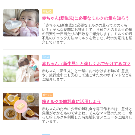
尋ねる
赤ちゃん(新生児)に必要なミルクの量を知ろう
「赤ちゃん(新生児)に必要なミルクの量ってどのくら
い？」そんな疑問にお答えして、月齢ごとのミルクの量
の目安や一日当たりの回数をご紹介します。ミルクの過
不足のチェック方法やミルクを飲まない時の対応法も紹
介しています。
学ぶ
赤ちゃん（新生児）と楽しくおでかけするコツ
赤ちゃん（新生児）と一緒にお出かけする時の注意点
や、旅行途中にも安心して過ごすためのポイントなどを
ご紹介します。
食べる
粉ミルクを離乳食に活用しよう
赤ちゃんのために少量の離乳食を毎回作るのは、意外と
負担がかかるものですよね。そんなママ達のために、余
った粉ミルクを利用した時短離乳食メニューをご紹介し
ています。