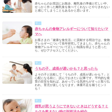
赤ちゃんのお世話にお散歩、離乳食の準備と忙しい中、
せっかく作った離乳食を食べてくれないとやりきれない
と感じてしまうこともあるかと思います。
学ぶ
赤ちゃんの食物アレルギーについて知りたいマ
マへ
お客さまの「健康な食生活」に貢献する明治では、食物
アレルギーについて長年研究してきました。赤ちゃんの
食物アレルギーについて正しい知識を得ようと思った
ら、ぜひアクセスしてください。
学ぶ
うちの子、成長が遅いかも？と思ったら
よその子と比較して「うちの子、成長が遅いかも？」と
心配になる前に、読んでおきたい記事です。平均的な発
育の目安を知れば、あせっている気持ちがすっと取り払
われ、育児が楽しくなります。体重不足を補うヒント
も！
学ぶ
授乳が思うようにできないときはどうする？ミ
ルクを飲まない時の対処法を紹介