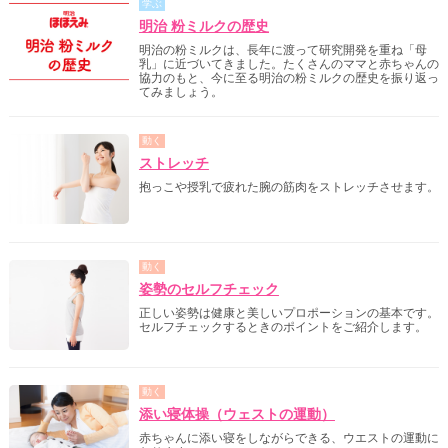
学ぶ
明治 粉ミルクの歴史
明治の粉ミルクは、長年に渡って研究開発を重ね「母
乳」に近づいてきました。たくさんのママと赤ちゃんの
協力のもと、今に至る明治の粉ミルクの歴史を振り返っ
てみましょう。
動く
ストレッチ
抱っこや授乳で疲れた腕の筋肉をストレッチさせます。
動く
姿勢のセルフチェック
正しい姿勢は健康と美しいプロポーションの基本です。
セルフチェックするときのポイントをご紹介します。
動く
添い寝体操（ウェストの運動）
赤ちゃんに添い寝をしながらできる、ウエストの運動に