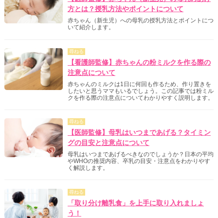
方とは？授乳方法やポイントについて
赤ちゃん（新生児）への母乳の授乳方法とポイントにつ
いて紹介します。
尋ねる
【看護師監修】赤ちゃんの粉ミルクを作る際の
注意点について
赤ちゃんのミルクは1日に何回も作るため、作り置きを
したいと思うママもいるでしょう。この記事では粉ミル
クを作る際の注意点についてわかりやすく説明します。
尋ねる
【医師監修】母乳はいつまであげる？タイミン
グの目安と注意点について
母乳はいつまであげるべきなのでしょうか？日本の平均
やWHOの推奨内容、卒乳の目安・注意点をわかりやす
く解説します。
尋ねる
「取り分け離乳食」を上手に取り入れましょ
う！