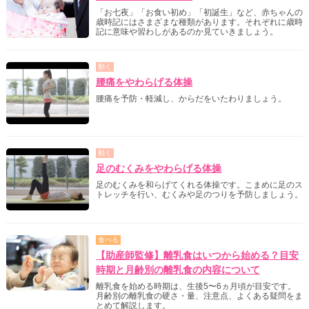
「お七夜」「お食い初め」「初誕生」など、赤ちゃんの
歳時記にはさまざまな種類があります。それぞれに歳時
記に意味や習わしがあるのか見ていきましょう。
動く
腰痛をやわらげる体操
腰痛を予防・軽減し、からだをいたわりましょう。
動く
足のむくみをやわらげる体操
足のむくみを和らげてくれる体操です。こまめに足のス
トレッチを行い、むくみや足のつりを予防しましょう。
食べる
【助産師監修】離乳食はいつから始める？目安
時期と月齢別の離乳食の内容について
離乳食を始める時期は、生後5〜6ヵ月頃が目安です。
月齢別の離乳食の硬さ・量、注意点、よくある疑問をま
とめて解説します。