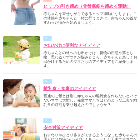
ヒップの引き締め（骨盤底筋を締める運動）
赤ちゃんを乗せながらできるヒップ運動になります。こ
の体操を赤ちゃんと一緒に行うときは、赤ちゃんの首が
すわった頃から始めましょう。
学ぶ
お出かけに便利なアイディア
赤ちゃんとの外へのお出かけは、荷物の用意や落とし
物、思わぬぐずつきが悩みどころ。赤ちゃんと楽しくお
出かけするためのママたちのアイディアをご紹介しま
す。
学ぶ
離乳食・食事のアイディア
普通のご飯とは別に赤ちゃんの離乳食を作らないといけ
ないママは大忙し。先輩ママたちはどのような工夫で離
乳食の時期を乗り越えたのでしょうか？
学ぶ
安全対策アイディア
おすわりやひとり歩きができるようになった赤ちゃんの
周りには危険がいっぱい！ちょっとした工夫で未然にケ