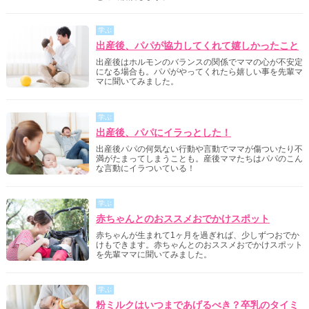
学ぶ
出産後、パパが協力してくれて嬉しかったこと
出産後はホルモンのバランスの関係でママの心が不安定
になる場合も。パパがやってくれたら嬉しい事を先輩マ
マに聞いてみました。
学ぶ
出産後、パパにイラっとした！
出産後パパの何気ない行動や言動でママが傷ついたり不
満がたまってしまうことも。産後ママたちはパパのこん
な言動にイラついている！
学ぶ
赤ちゃんとのおススメおでかけスポット
赤ちゃんが生まれて1ヶ月を過ぎれば、少しずつおでか
けもできます。赤ちゃんとのおススメおでかけスポット
を先輩ママに聞いてみました。
学ぶ
粉ミルクはいつまであげるべき？卒乳のタイミ