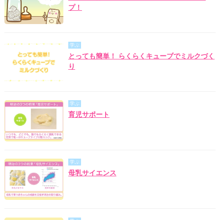
プ！
学ぶ
とっても簡単！ らくらくキューブでミルクづく
り
学ぶ
育児サポート
学ぶ
母乳サイエンス