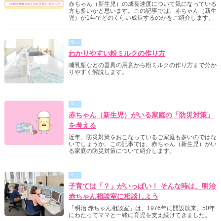
赤ちゃん（新生児）の成長速度について気になっている
方も多いかと思います。この記事では、赤ちゃん（新生
児）が1年でどのくらい成長するのかをご紹介します。
学ぶ
わかりやすい粉ミルクの作り方
哺乳瓶などの器具の用意から粉ミルクの作り方まで分か
りやすく解説します。
学ぶ
赤ちゃん（新生児）がいる家庭の「防災対策」
を考える
近年、防災対策をおこなっているご家庭も多いのではな
いでしょうか。この記事では、赤ちゃん（新生児）がい
る家庭の防災対策について紹介します。
学ぶ
子育ては「？」がいっぱい！ そんな時は、明治
赤ちゃん相談室に相談しよう
「明治 赤ちゃん相談室」は、1976年に開設以来、50年
にわたってママと一緒に育児を支え続けてきました。