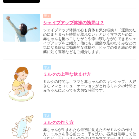
動く
シェイプアップ体操の効果は？
シェイプアップ体操で心も身体も気分転換！「運動のた
めにまとまった時間が取れない」というママのために、
赤ちゃんを抱っこしながらや添い寝しながらできるシェ
イプアップをご紹介。他にも、腰痛や足のむくみなどの
気になる症状に効果的な体操や、ヒップの引き締めや腹
筋に効く運動などをご紹介します。
学ぶ
ミルクの上手な飲ませ方
ミルクの時間は、ママと赤ちゃんのスキンシップ。大好
きなママとコミュニケーションがとれるミルクの時間は
赤ちゃんにとっても大切な時間です。
学ぶ
ミルクの作り方
赤ちゃんが生まれたら最初に覚えたのがミルクの作り
方。ミルクを作る前には、手を洗い、器具は消毒して使
うなど、正しいミルクの作り方をマスターしましょう。