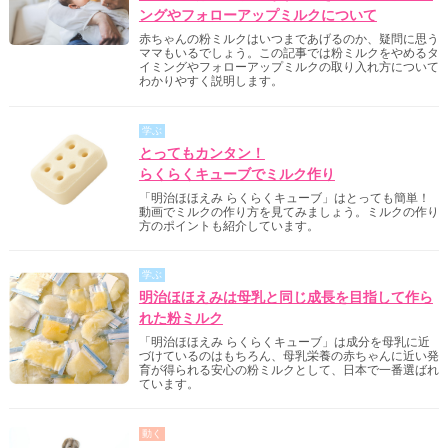
ングやフォローアップミルクについて
赤ちゃんの粉ミルクはいつまであげるのか、疑問に思う
ママもいるでしょう。この記事では粉ミルクをやめるタ
イミングやフォローアップミルクの取り入れ方について
わかりやすく説明します。
学ぶ
とってもカンタン！
らくらくキューブでミルク作り
「明治ほほえみ らくらくキューブ」はとっても簡単！
動画でミルクの作り方を見てみましょう。ミルクの作り
方のポイントも紹介しています。
学ぶ
明治ほほえみは母乳と同じ成長を目指して作ら
れた粉ミルク
「明治ほほえみ らくらくキューブ」は成分を母乳に近
づけているのはもちろん、母乳栄養の赤ちゃんに近い発
育が得られる安心の粉ミルクとして、日本で一番選ばれ
ています。
動く