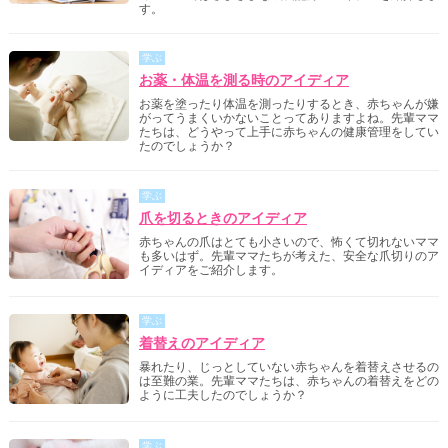
す。
学ぶ
お薬・体温を測る時のアイディア
お薬を塗ったり体温を測ったりするとき、赤ちゃんが嫌
がってうまくいかないことってありますよね。先輩ママ
たちは、どうやって上手に赤ちゃんの健康管理をしてい
たのでしょうか？
学ぶ
爪を切るときのアイディア
赤ちゃんの爪はとても小さいので、怖くて切れないママ
も多いはず。先輩ママたちが考えた、安全な爪切りのア
イディアをご紹介します。
学ぶ
着替えのアイディア
暴れたり、じっとしていない赤ちゃんを着替えさせるの
は至難の業。先輩ママたちは、赤ちゃんの着替えをどの
ように工夫したのでしょうか？
学ぶ