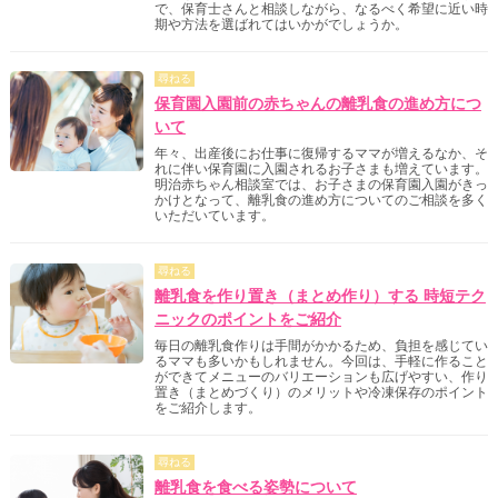
で、保育士さんと相談しながら、なるべく希望に近い時
期や方法を選ばれてはいかがでしょうか。
尋ねる
保育園入園前の赤ちゃんの離乳食の進め方につ
いて
年々、出産後にお仕事に復帰するママが増えるなか、そ
れに伴い保育園に入園されるお子さまも増えています。
明治赤ちゃん相談室では、お子さまの保育園入園がきっ
かけとなって、離乳食の進め方についてのご相談を多く
いただいています。
尋ねる
離乳食を作り置き（まとめ作り）する 時短テク
ニックのポイントをご紹介
毎日の離乳食作りは手間がかかるため、負担を感じてい
るママも多いかもしれません。今回は、手軽に作ること
ができてメニューのバリエーションも広げやすい、作り
置き（まとめづくり）のメリットや冷凍保存のポイント
をご紹介します。
尋ねる
離乳食を食べる姿勢について