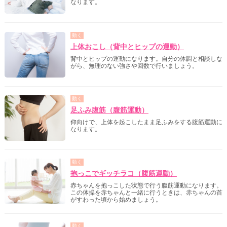
なります。
動く
上体おこし（背中とヒップの運動）
背中とヒップの運動になります。自分の体調と相談しな
がら、無理のない強さや回数で行いましょう。
動く
足ふみ腹筋（腹筋運動）
仰向けで、上体を起こしたまま足ふみをする腹筋運動に
なります。
動く
抱っこでギッチラコ（腹筋運動）
赤ちゃんを抱っこした状態で行う腹筋運動になります。
この体操を赤ちゃんと一緒に行うときは、赤ちゃんの首
がすわった頃から始めましょう。
動く