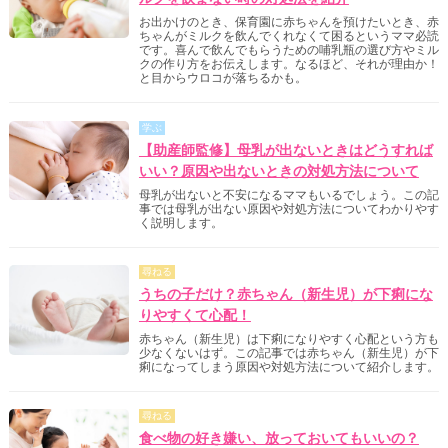
お出かけのとき、保育園に赤ちゃんを預けたいとき、赤
ちゃんがミルクを飲んでくれなくて困るというママ必読
です。喜んで飲んでもらうための哺乳瓶の選び方やミル
クの作り方をお伝えします。なるほど、それが理由か！
と目からウロコが落ちるかも。
学ぶ
【助産師監修】母乳が出ないときはどうすれば
いい？原因や出ないときの対処方法について
母乳が出ないと不安になるママもいるでしょう。この記
事では母乳が出ない原因や対処方法についてわかりやす
く説明します。
尋ねる
うちの子だけ？赤ちゃん（新生児）が下痢にな
りやすくて心配！
赤ちゃん（新生児）は下痢になりやすく心配という方も
少なくないはず。この記事では赤ちゃん（新生児）が下
痢になってしまう原因や対処方法について紹介します。
尋ねる
食べ物の好き嫌い、放っておいてもいいの？