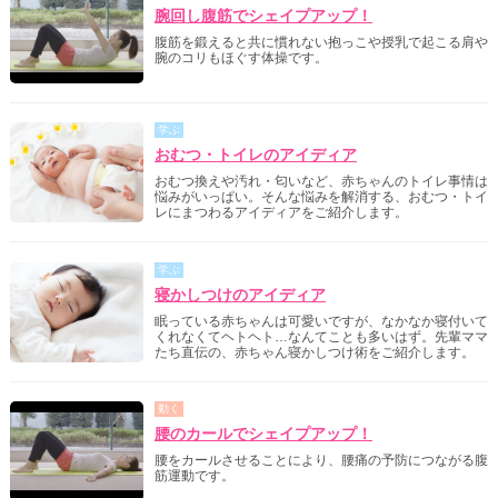
腕回し腹筋でシェイプアップ！
腹筋を鍛えると共に慣れない抱っこや授乳で起こる肩や
腕のコリもほぐす体操です。
学ぶ
おむつ・トイレのアイディア
おむつ換えや汚れ・匂いなど、赤ちゃんのトイレ事情は
悩みがいっぱい。そんな悩みを解消する、おむつ・トイ
レにまつわるアイディアをご紹介します。
学ぶ
寝かしつけのアイディア
眠っている赤ちゃんは可愛いですが、なかなか寝付いて
くれなくてヘトヘト…なんてことも多いはず。先輩ママ
たち直伝の、赤ちゃん寝かしつけ術をご紹介します。
動く
腰のカールでシェイプアップ！
腰をカールさせることにより、腰痛の予防につながる腹
筋運動です。