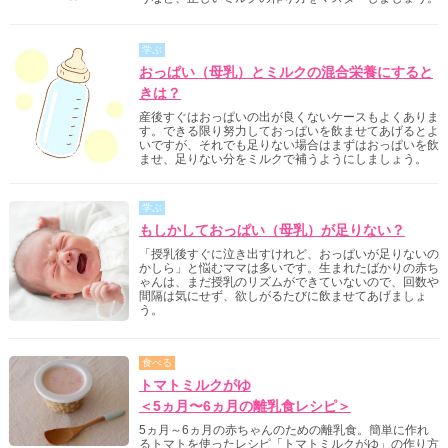
学ぶ
おっぱい（母乳）とミルクの混合栄養にすると
きは？
産後すぐはおっぱいの出が良くないケースもよくありま
す。できる限り努力しておっぱいを飲ませてあげるとよ
いですが、それでも足りない場合はまずはおっぱいを飲
ませ、足りない分をミルクで補うようにしましょう。
学ぶ
もしかしておっぱい（母乳）が足りない？
「授乳後すぐに泣き出すけれど、おっぱいが足りないの
かしら」と悩むママは多いです。生まれたばかりの赤ち
ゃんは、まだ授乳のリズムができていないので、回数や
間隔は気にせず、欲しがるたびに飲ませてあげましょ
う。
食べる
トマトミルクがゆ
＜5ヵ月〜6ヵ月の離乳食レシピ＞
5ヵ月～6ヵ月の赤ちゃんのための離乳食。簡単に作れ
るトマトを使ったレシピ「トマトミルクがゆ」の作り方