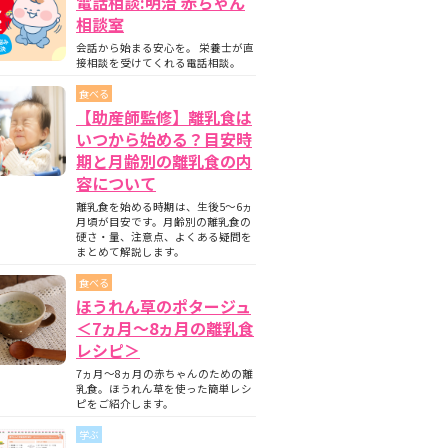
電話相談:明治 赤ちゃん
相談室
会話から始まる安心を。 栄養士が直
接相談を受けてくれる電話相談。
食べる
【助産師監修】離乳食は
いつから始める？目安時
期と月齢別の離乳食の内
容について
離乳食を始める時期は、生後5〜6ヵ
月頃が目安です。月齢別の離乳食の
硬さ・量、注意点、よくある疑問を
まとめて解説します。
食べる
ほうれん草のポタージュ
＜7ヵ月〜8ヵ月の離乳食
レシピ＞
7ヵ月～8ヵ月の赤ちゃんのための離
乳食。ほうれん草を使った簡単レシ
ピをご紹介します。
学ぶ