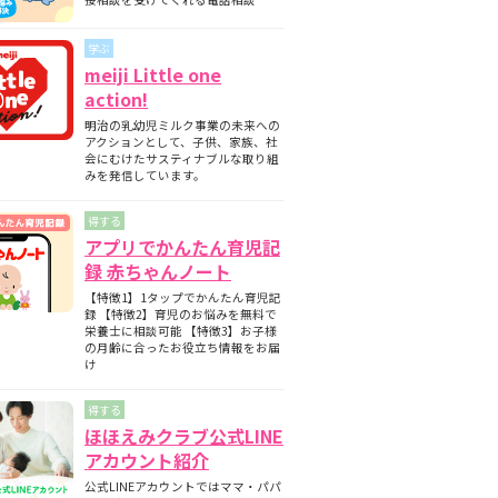
期と月齢別の離乳食の内容について
師監修】フォローアップミルクとは？母
学ぶ
ミルクとの違いについて
meiji Little one
護師監修】フォローアップミルクはいつ
action!
始める？切り替えの目安と必要性を解説
明治の乳幼児ミルク事業の未来への
護師監修】フォローアップミルクはいつ
アクションとして、子供、家族、社
飲ませる？タイミングの目安と注意点
会にむけたサスティナブルな取り組
みを発信しています。
得する
アプリでかんたん育児記
録 赤ちゃんノート
【特徴1】1タップでかんたん育児記
録 【特徴2】育児のお悩みを無料で
栄養士に相談可能 【特徴3】お子様
の月齢に合ったお役立ち情報をお届
け
得する
ほほえみクラブ公式LINE
アカウント紹介
公式LINEアカウントではママ・パパ