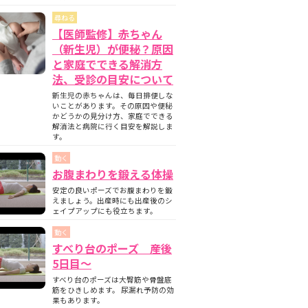
尋ねる
【医師監修】赤ちゃん
（新生児）が便秘？原因
と家庭でできる解消方
法、受診の目安について
新生児の赤ちゃんは、毎日排便しな
いことがあります。その原因や便秘
かどうかの見分け方、家庭でできる
解消法と病院に行く目安を解説しま
す。
動く
お腹まわりを鍛える体操
安定の良いポーズでお腹まわりを鍛
えましょう。出産時にも出産後のシ
ェイプアップにも役立ちます。
動く
すべり台のポーズ 産後
5日目〜
すべり台のポーズは大臀筋や骨盤底
筋をひきしめます。 尿漏れ予防の効
果もあります。