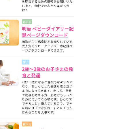
を応援するための情報をお届けいた
します。60秒でかんたん友だち登
録！
得する
明治 ベビーダイアリー記
録ページダウンロード
明治が主に病産院でお配りしている
大人気のベビーダイアリーの記録ペ
ージがダウンロードできます。
学ぶ
2歳～3歳のお子さまの発
育と発達
2歳～3歳になると言葉もなめらかに
なり、ちょっとした会話も成り立つ
ようになってきます。そして、自分
で物事を考える力、思考力もしっか
り身に付いてくる頃です。ひとりで
できることも増えてくるので、でき
た時には「できたね！」とたくさん
ほめることも大事です。
食べる