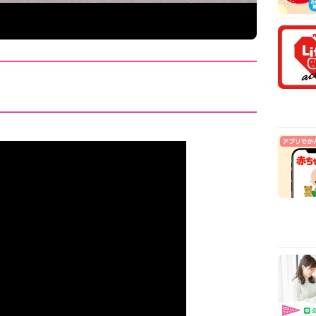
安時
【医
乳や
【看
から
【看
まで