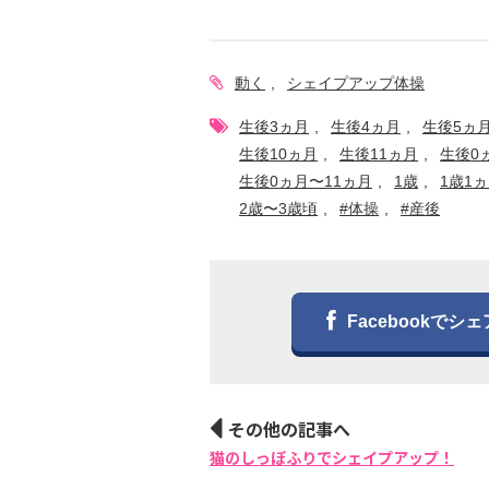
動く
シェイプアップ体操
生後3ヵ月
生後4ヵ月
生後5ヵ
生後10ヵ月
生後11ヵ月
生後0
生後0ヵ月〜11ヵ月
1歳
1歳1
2歳〜3歳頃
#体操
#産後
Facebookでシェ
その他の記事へ
猫のしっぽふりでシェイプアップ！