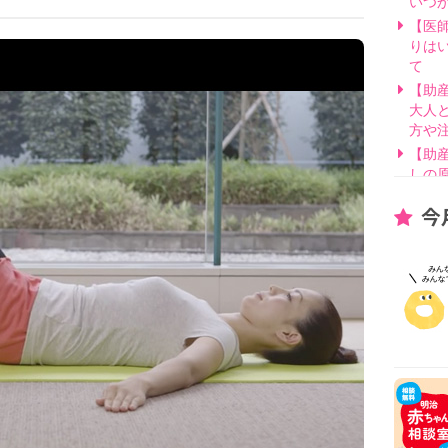
いつ
【医
りは
て
【助
大人
方や
【助
しの
【医
今
げ方
【看
要？
【医
線を
【医
因と
いて
【助
別・
【助