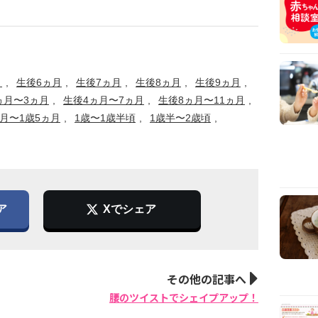
月
生後6ヵ月
生後7ヵ月
生後8ヵ月
生後9ヵ月
ヵ月〜3ヵ月
生後4ヵ月〜7ヵ月
生後8ヵ月〜11ヵ月
ヵ月〜1歳5ヵ月
1歳〜1歳半頃
1歳半〜2歳頃
ア
Xでシェア
その他の記事へ
腰のツイストでシェイプアップ！