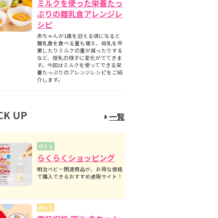
ミルクを使った栄養たっ
ぷりの離乳食アレンジレ
シピ
赤ちゃんが1歳を迎える頃になると
離乳食を食べる量も増え、母乳を卒
業したりミルクの量が減ったりする
など、授乳の様子に変化がでてきま
す。今回はミルクを使ってできる栄
養たっぷりのアレンジレシピをご紹
介します。
CK UP
一覧
得する
らくらくショッピング
明治ベビー関連商品が、お得な価格
で購入できるおすすめ通販サイト！
尋ねる