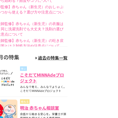
から始める？頻度やコツについて
師監修】赤ちゃん（新生児）のおしゃぶ
いつから使える？選び方や注意点につい
産師監修】赤ちゃん（新生児）の衣服は
と同じ洗濯洗剤でも大丈夫？洗剤の選び
注意点について
産師監修】赤ちゃん（新生児）の吐き戻
原因とは？対処方法や注意点について
師監修】赤ちゃん（新生児）の母乳のあ
月の特集
過去の特集一覧
とは？授乳方法やポイントについて
護師監修】哺乳瓶の消毒はいつまで必
学ぶ
煮沸・電子レンジの違いも紹介
こそだてMINNAdeプロ
師監修】新生児の成長曲線とは？成長曲
ジェクト
下回るときの対策について
みんなで考え、みんなでよりよく。
師監修】赤ちゃん（新生児）が便秘？原
こそだてMINNAdeプロジェクト
家庭でできる解消方法、受診の目安につ
尋ねる
産師監修】離乳食の進め方とは？月齢
明治 赤ちゃん相談室
隔週のスケジュールやNG食材について
会話から始まる安心を。栄養士が直
産師監修】離乳食はいつから始める？目
接相談を受けてくれる電話相談