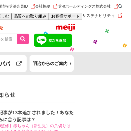
用情報
明治会員ID
会社概要
明治ホールディングス株式会社
サステナビリティ
楽しむ
品質への取り組み
お客様サポート
友だち追加
パパ
明治からのご案内
知らせ
記事が13本追加されました！あなた
みに合う記事は？
師監修】赤ちゃん（新生児）の爪切りは