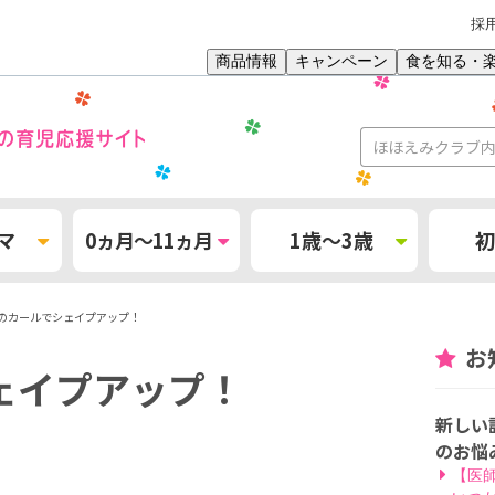
採
商品情報
キャンペーン
食を知る・
マ
0ヵ月～11ヵ月
1歳～3歳
初
のカールでシェイプアップ！
お
ェイプアップ！
新しい
のお悩
【医