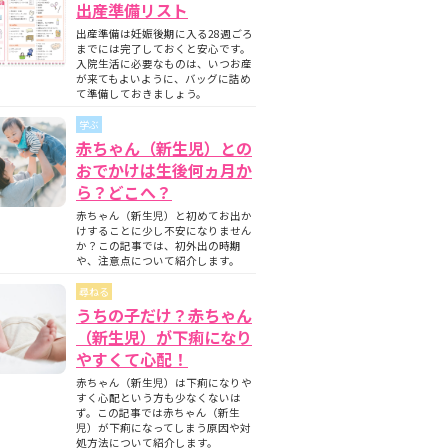
出産準備リスト
出産準備は妊娠後期に入る28週ごろ
までには完了しておくと安心です。
入院生活に必要なものは、いつお産
が来てもよいように、バッグに詰め
て準備しておきましょう。
学ぶ
赤ちゃん（新生児）との
おでかけは生後何ヵ月か
ら？どこへ？
赤ちゃん（新生児）と初めてお出か
けすることに少し不安になりません
か？この記事では、初外出の時期
や、注意点について紹介します。
尋ねる
うちの子だけ？赤ちゃん
（新生児）が下痢になり
やすくて心配！
赤ちゃん（新生児）は下痢になりや
すく心配という方も少なくないは
ず。この記事では赤ちゃん（新生
児）が下痢になってしまう原因や対
処方法について紹介します。