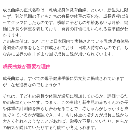
成長曲線の正式名称は「乳幼児身体発育曲線」といい、新生児に限
らず、乳幼児期の子どもたちの身長や体重の変化を、成長過程に沿
ってグラフにしたものです。横軸に子どもの年齢あるいは月齢、縦
軸に身長や体重を表しており、発育の評価に用いられる基準値がわ
かります。
この基準値は、10年ごとに日本国内で実施されている乳幼児身体発
育調査の結果をもとに作成されており、日本人特有のものです。ち
なみに世界のさまざまな国で成長曲線が用いられています。
成長曲線が重要な理由
成長曲線は、すべての母子健康手帳に男女別に掲載されています
が、なぜ必要なのでしょうか？
それは、子どもの身長や体重が適切に増加しているか、評価するた
めの基準だからです。つまり、この曲線と新生児の赤ちゃんの身長
や体重の計測値を照らし合わせることで、赤ちゃんがしっかりと成
長できているかが確認できます。もし体重の増え方が成長曲線から
大きく外れるようなことがあれば、栄養が不足していたり、何らか
の病気が隠れていたりする可能性が考えられます。