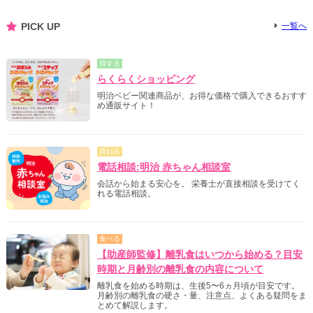
PICK UP
一覧へ
得する
らくらくショッピング
明治ベビー関連商品が、お得な価格で購入できるおすす
め通販サイト！
尋ねる
電話相談:明治 赤ちゃん相談室
会話から始まる安心を。 栄養士が直接相談を受けてく
れる電話相談。
食べる
【助産師監修】離乳食はいつから始める？目安
時期と月齢別の離乳食の内容について
離乳食を始める時期は、生後5〜6ヵ月頃が目安です。
月齢別の離乳食の硬さ・量、注意点、よくある疑問をま
とめて解説します。