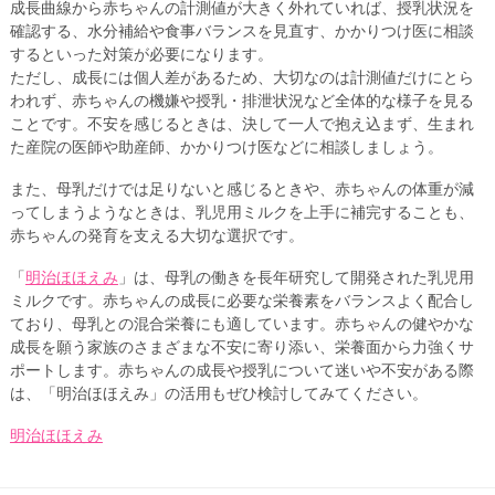
成長曲線から赤ちゃんの計測値が大きく外れていれば、授乳状況を
確認する、水分補給や食事バランスを見直す、かかりつけ医に相談
するといった対策が必要になります。
ただし、成長には個人差があるため、大切なのは計測値だけにとら
われず、赤ちゃんの機嫌や授乳・排泄状況など全体的な様子を見る
ことです。不安を感じるときは、決して一人で抱え込まず、生まれ
た産院の医師や助産師、かかりつけ医などに相談しましょう。
また、母乳だけでは足りないと感じるときや、赤ちゃんの体重が減
ってしまうようなときは、乳児用ミルクを上手に補完することも、
赤ちゃんの発育を支える大切な選択です。
「
明治ほほえみ
」は、母乳の働きを長年研究して開発された乳児用
ミルクです。赤ちゃんの成長に必要な栄養素をバランスよく配合し
ており、母乳との混合栄養にも適しています。赤ちゃんの健やかな
成長を願う家族のさまざまな不安に寄り添い、栄養面から力強くサ
ポートします。赤ちゃんの成長や授乳について迷いや不安がある際
は、「明治ほほえみ」の活用もぜひ検討してみてください。
明治ほほえみ