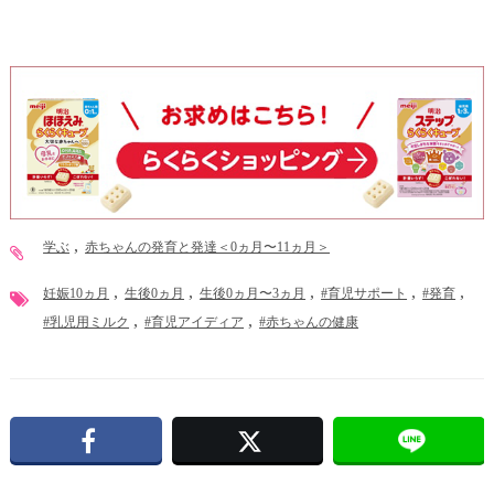
学ぶ
赤ちゃんの発育と発達＜0ヵ月〜11ヵ月＞
妊娠10ヵ月
生後0ヵ月
生後0ヵ月〜3ヵ月
#育児サポート
#発育
#乳児用ミルク
#育児アイディア
#赤ちゃんの健康
Facebook
X