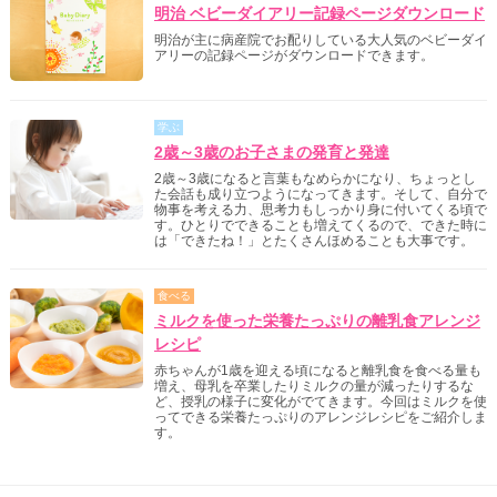
明治 ベビーダイアリー記録ページダウンロード
明治が主に病産院でお配りしている大人気のベビーダイ
アリーの記録ページがダウンロードできます。
学ぶ
2歳～3歳のお子さまの発育と発達
2歳～3歳になると言葉もなめらかになり、ちょっとし
た会話も成り立つようになってきます。そして、自分で
物事を考える力、思考力もしっかり身に付いてくる頃で
す。ひとりでできることも増えてくるので、できた時に
は「できたね！」とたくさんほめることも大事です。
食べる
ミルクを使った栄養たっぷりの離乳食アレンジ
レシピ
赤ちゃんが1歳を迎える頃になると離乳食を食べる量も
増え、母乳を卒業したりミルクの量が減ったりするな
ど、授乳の様子に変化がでてきます。今回はミルクを使
ってできる栄養たっぷりのアレンジレシピをご紹介しま
す。