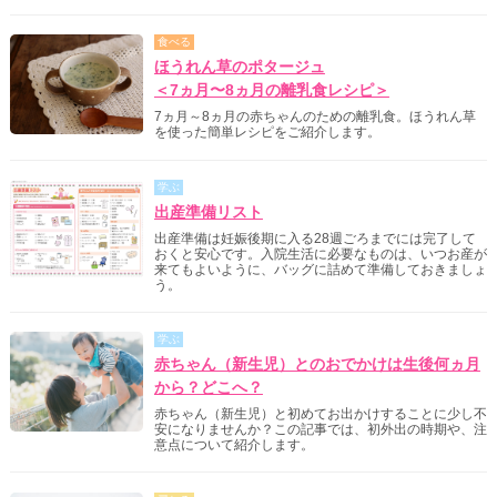
食べる
ほうれん草のポタージュ
＜7ヵ月〜8ヵ月の離乳食レシピ＞
7ヵ月～8ヵ月の赤ちゃんのための離乳食。ほうれん草
を使った簡単レシピをご紹介します。
学ぶ
出産準備リスト
出産準備は妊娠後期に入る28週ごろまでには完了して
おくと安心です。入院生活に必要なものは、いつお産が
来てもよいように、バッグに詰めて準備しておきましょ
う。
学ぶ
赤ちゃん（新生児）とのおでかけは生後何ヵ月
から？どこへ？
赤ちゃん（新生児）と初めてお出かけすることに少し不
安になりませんか？この記事では、初外出の時期や、注
意点について紹介します。