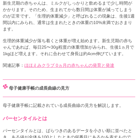
新生児期の赤ちゃんは、ミルクがしっかりと飲めるまで少し時間が
かかります。そのため、生まれてから数日間は体重が減ってしまう
のが正常です。「生理的体重減少」と呼ばれるこの現象は、生後1週
間以内にみられ、通常は生まれたときの体重の10%未満でおさまり
ます。
生理的体重減少が落ち着くと体重が増え始めます。新生児期の赤ち
ゃんであれば、毎日25〜30g程度の体重増加がみられ、生後1ヵ月で
1kgほど増えます。それに合わせて身長は約4cm伸びています。
関連記事：
ほほえみクラブ 0ヵ月の赤ちゃんの発育と発達
母子健康手帳の成長曲線の見方
母子健康手帳に記載されている成長曲線の見方を解説します。
パーセンタイルとは
パーセンタイルとは、ばらつきのあるデータを小さい順に並べたと
き、ある値が全体を100としたときの何番目にあるかを表すもので