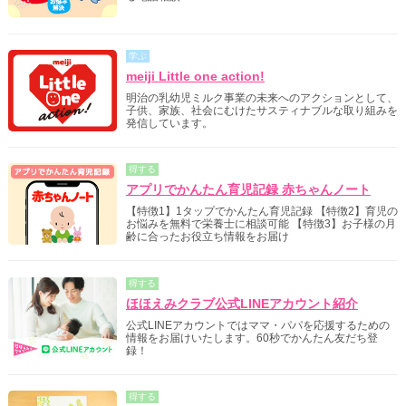
学ぶ
meiji Little one action!
明治の乳幼児ミルク事業の未来へのアクションとして、
子供、家族、社会にむけたサスティナブルな取り組みを
発信しています。
得する
アプリでかんたん育児記録 赤ちゃんノート
【特徴1】1タップでかんたん育児記録 【特徴2】育児の
お悩みを無料で栄養士に相談可能 【特徴3】お子様の月
齢に合ったお役立ち情報をお届け
得する
ほほえみクラブ公式LINEアカウント紹介
公式LINEアカウントではママ・パパを応援するための
情報をお届けいたします。60秒でかんたん友だち登
録！
得する