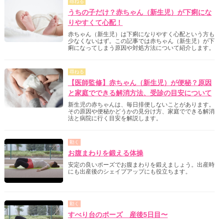
尋ねる
うちの子だけ？赤ちゃん（新生児）が下痢にな
りやすくて心配！
赤ちゃん（新生児）は下痢になりやすく心配という方も
少なくないはず。この記事では赤ちゃん（新生児）が下
痢になってしまう原因や対処方法について紹介します。
尋ねる
【医師監修】赤ちゃん（新生児）が便秘？原因
と家庭でできる解消方法、受診の目安について
新生児の赤ちゃんは、毎日排便しないことがあります。
その原因や便秘かどうかの見分け方、家庭でできる解消
法と病院に行く目安を解説します。
動く
お腹まわりを鍛える体操
安定の良いポーズでお腹まわりを鍛えましょう。出産時
にも出産後のシェイプアップにも役立ちます。
動く
すべり台のポーズ 産後5日目〜