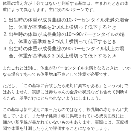
体重の増え方が十分ではないと判断する基準は、生まれたときの体
重によって異なります。主に次の3パターンです。
出生時の体重が成長曲線の10パーセンタイル未満の場合
は、体重が基準線を1つ以上横切って低下するとき
出生時の体重が成長曲線の10〜90パーセンタイルの場
合、体重が基準線を2つ以上横切って低下するとき
出生時の体重が成長曲線の90パーセンタイル以上の場
合、体重が基準線を3つ以上横切って低下するとき
またこれとは別に、体重が3パーセンタイル未満となるときは、いか
なる場合であっても体重増加不良として注意が必要です。
ただし、「この基準に合致したら絶対に異常がある」というわけで
はありません。実際には赤ちゃんの全身の状態なども含めて判断す
るため、基準だけにとらわれないようにしましょう。
この基準は新生児期に限ったものではなく、授乳期の赤ちゃんに共
通しています。また母子健康手帳に掲載されている成長曲線には、
細かい基準線が書かれていないものもあります。実際には、医療機
関で体重を計測したうえで評価することになるでしょう。