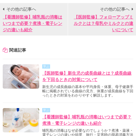
その他の記事へ
その他の記事へ
【看護師監修】哺乳瓶の消毒は
【医師監修】フォローアップミ
いつまで必要？煮沸・電子レン
ルクとは？母乳やミルクとの違
ジの違いも紹介
いについて
関連記事
学ぶ
【医師監修】新生児の成長曲線とは？成長曲線
を下回るときの対策について
新生児の成長曲線の基本や平均身長・体重、母子健康手
帳に掲載されている曲線の見方、体重が成長曲線を下回
ったときの対策をわかりやすく解説します。
学ぶ
【看護師監修】哺乳瓶の消毒はいつまで必要？
煮沸・電子レンジの違いも紹介
哺乳瓶の消毒はなぜ必要なのでしょうか？煮沸・薬液・
電子レンジの違いや頻度、旅行・災害時の簡易消毒方法