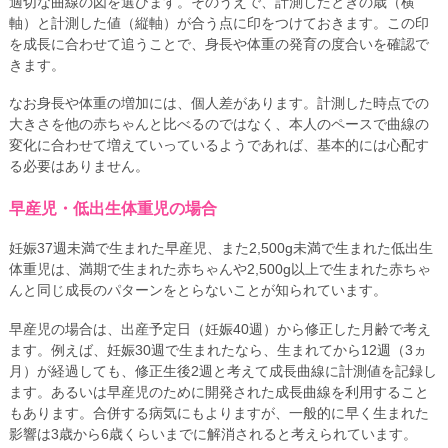
適切な曲線の図を選びます。そのうえで、計測したときの歳（横
軸）と計測した値（縦軸）が合う点に印をつけておきます。この印
を成長に合わせて追うことで、身長や体重の発育の度合いを確認で
きます。
なお身長や体重の増加には、個人差があります。計測した時点での
大きさを他の赤ちゃんと比べるのではなく、本人のペースで曲線の
変化に合わせて増えていっているようであれば、基本的には心配す
る必要はありません。
早産児・低出生体重児の場合
妊娠37週未満で生まれた早産児、また2,500g未満で生まれた低出生
体重児は、満期で生まれた赤ちゃんや2,500g以上で生まれた赤ちゃ
んと同じ成長のパターンをとらないことが知られています。
早産児の場合は、出産予定日（妊娠40週）から修正した月齢で考え
ます。例えば、妊娠30週で生まれたなら、生まれてから12週（3ヵ
月）が経過しても、修正生後2週と考えて成長曲線に計測値を記録し
ます。あるいは早産児のために開発された成長曲線を利用すること
もあります。合併する病気にもよりますが、一般的に早く生まれた
影響は3歳から6歳くらいまでに解消されると考えられています。