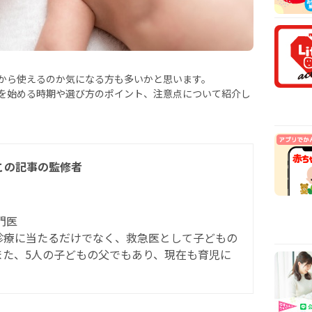
安時
【医
乳や
【看
から
から使えるのか気になる方も多いかと思います。
【看
を始める時期や選び方のポイント、注意点について紹介し
まで
この記事の監修者
門医
診療に当たるだけでなく、救急医として子どもの
また、5人の子どもの父でもあり、現在も育児に