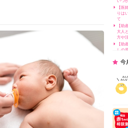
いつ
【医
りは
て
【助
大人
方や
【助
しの
【医
今
げ方
【看
要？
【医
線を
【医
因と
いて
【助
別・
【助