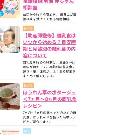
電話相談:明治 赤ちゃん
相談室
会話から始まる安心を。 栄養士が直
接相談を受けてくれる電話相談。
食べる
【助産師監修】離乳食は
いつから始める？目安時
期と月齢別の離乳食の内
容について
離乳食を始める時期は、生後5〜6ヵ
月頃が目安です。月齢別の離乳食の
硬さ・量、注意点、よくある疑問を
まとめて解説します。
食べる
ほうれん草のポタージュ
＜7ヵ月〜8ヵ月の離乳食
レシピ＞
7ヵ月～8ヵ月の赤ちゃんのための離
乳食。ほうれん草を使った簡単レシ
ピをご紹介します。
学ぶ