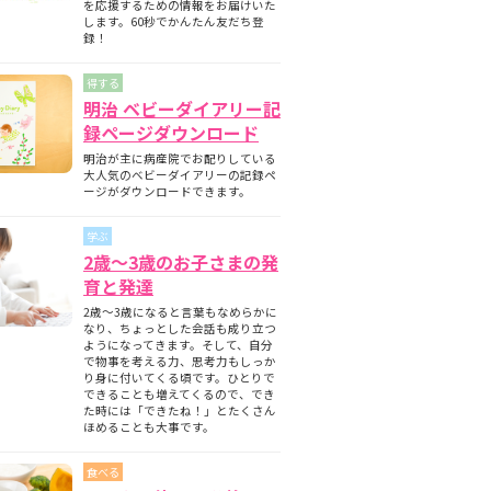
を応援するための情報をお届けいた
します。60秒でかんたん友だち登
録！
得する
明治 ベビーダイアリー記
録ページダウンロード
明治が主に病産院でお配りしている
大人気のベビーダイアリーの記録ペ
ージがダウンロードできます。
学ぶ
2歳～3歳のお子さまの発
育と発達
2歳～3歳になると言葉もなめらかに
なり、ちょっとした会話も成り立つ
ようになってきます。そして、自分
で物事を考える力、思考力もしっか
り身に付いてくる頃です。ひとりで
できることも増えてくるので、でき
た時には「できたね！」とたくさん
ほめることも大事です。
食べる