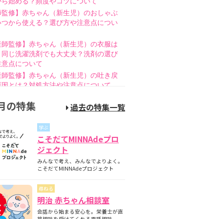
から始める？頻度やコツについて
師監修】赤ちゃん（新生児）のおしゃぶ
いつから使える？選び方や注意点につい
産師監修】赤ちゃん（新生児）の衣服は
と同じ洗濯洗剤でも大丈夫？洗剤の選び
注意点について
産師監修】赤ちゃん（新生児）の吐き戻
原因とは？対処方法や注意点について
師監修】赤ちゃん（新生児）の母乳のあ
月の特集
過去の特集一覧
とは？授乳方法やポイントについて
護師監修】哺乳瓶の消毒はいつまで必
学ぶ
煮沸・電子レンジの違いも紹介
こそだてMINNAdeプロ
師監修】新生児の成長曲線とは？成長曲
ジェクト
下回るときの対策について
みんなで考え、みんなでよりよく。
師監修】赤ちゃん（新生児）が便秘？原
こそだてMINNAdeプロジェクト
家庭でできる解消方法、受診の目安につ
尋ねる
産師監修】離乳食の進め方とは？月齢
明治 赤ちゃん相談室
隔週のスケジュールやNG食材について
会話から始まる安心を。栄養士が直
産師監修】離乳食はいつから始める？目
接相談を受けてくれる電話相談