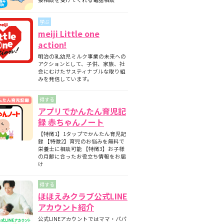
期と月齢別の離乳食の内容について
師監修】フォローアップミルクとは？母
学ぶ
ミルクとの違いについて
meiji Little one
護師監修】フォローアップミルクはいつ
action!
始める？切り替えの目安と必要性を解説
明治の乳幼児ミルク事業の未来への
護師監修】フォローアップミルクはいつ
アクションとして、子供、家族、社
飲ませる？タイミングの目安と注意点
会にむけたサスティナブルな取り組
みを発信しています。
得する
アプリでかんたん育児記
録 赤ちゃんノート
【特徴1】1タップでかんたん育児記
録 【特徴2】育児のお悩みを無料で
栄養士に相談可能 【特徴3】お子様
の月齢に合ったお役立ち情報をお届
け
得する
ほほえみクラブ公式LINE
アカウント紹介
公式LINEアカウントではママ・パパ