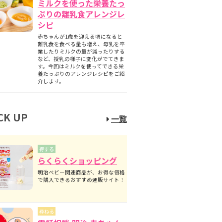
ミルクを使った栄養たっ
ぷりの離乳食アレンジレ
シピ
赤ちゃんが1歳を迎える頃になると
離乳食を食べる量も増え、母乳を卒
業したりミルクの量が減ったりする
など、授乳の様子に変化がでてきま
す。今回はミルクを使ってできる栄
養たっぷりのアレンジレシピをご紹
介します。
CK UP
一覧
得する
らくらくショッピング
明治ベビー関連商品が、お得な価格
で購入できるおすすめ通販サイト！
尋ねる