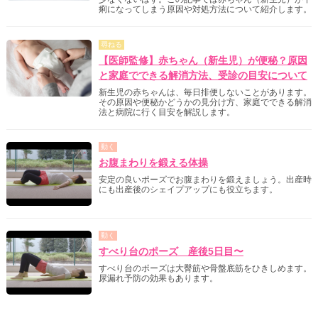
痢になってしまう原因や対処方法について紹介します。
尋ねる
【医師監修】赤ちゃん（新生児）が便秘？原因
と家庭でできる解消方法、受診の目安について
新生児の赤ちゃんは、毎日排便しないことがあります。
その原因や便秘かどうかの見分け方、家庭でできる解消
法と病院に行く目安を解説します。
動く
お腹まわりを鍛える体操
安定の良いポーズでお腹まわりを鍛えましょう。出産時
にも出産後のシェイプアップにも役立ちます。
動く
すべり台のポーズ 産後5日目〜
すべり台のポーズは大臀筋や骨盤底筋をひきしめます。
尿漏れ予防の効果もあります。