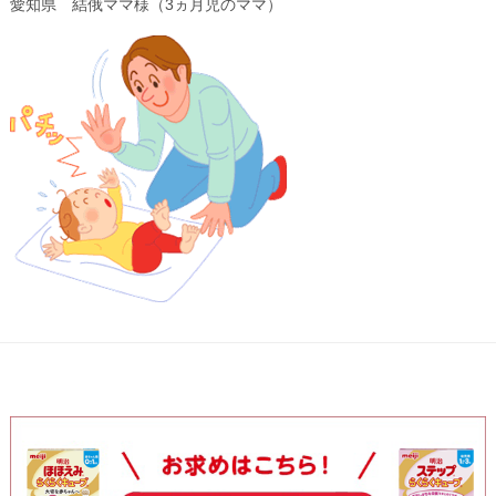
愛知県 結俄ママ様（3ヵ月児のママ）