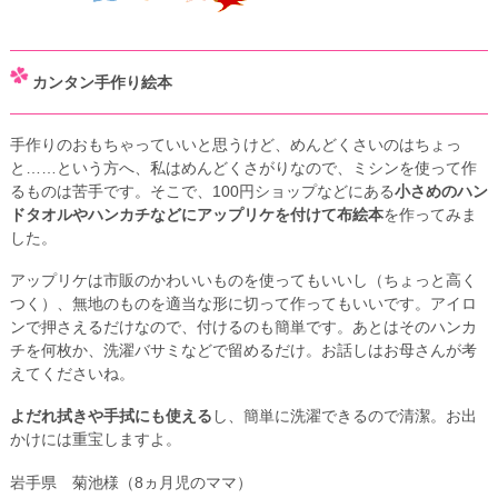
カンタン手作り絵本
手作りのおもちゃっていいと思うけど、めんどくさいのはちょっ
と……という方へ、私はめんどくさがりなので、ミシンを使って作
るものは苦手です。そこで、100円ショップなどにある
小さめのハン
ドタオルやハンカチなどにアップリケを付けて布絵本
を作ってみま
した。
アップリケは市販のかわいいものを使ってもいいし（ちょっと高く
つく）、無地のものを適当な形に切って作ってもいいです。アイロ
ンで押さえるだけなので、付けるのも簡単です。あとはそのハンカ
チを何枚か、洗濯バサミなどで留めるだけ。お話しはお母さんが考
えてくださいね。
よだれ拭きや手拭にも使える
し、簡単に洗濯できるので清潔。お出
かけには重宝しますよ。
岩手県 菊池様（8ヵ月児のママ）