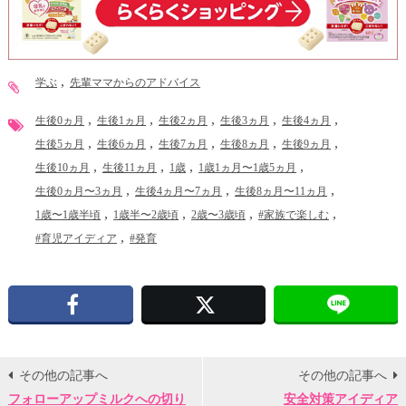
学ぶ
先輩ママからのアドバイス
生後0ヵ月
生後1ヵ月
生後2ヵ月
生後3ヵ月
生後4ヵ月
生後5ヵ月
生後6ヵ月
生後7ヵ月
生後8ヵ月
生後9ヵ月
生後10ヵ月
生後11ヵ月
1歳
1歳1ヵ月〜1歳5ヵ月
生後0ヵ月〜3ヵ月
生後4ヵ月〜7ヵ月
生後8ヵ月〜11ヵ月
1歳〜1歳半頃
1歳半〜2歳頃
2歳〜3歳頃
#家族で楽しむ
#育児アイディア
#発育
Facebook
X
その他の記事へ
その他の記事へ
フォローアップミルクへの切り
安全対策アイディア