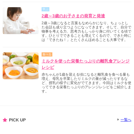
学ぶ
2歳～3歳のお子さまの発育と発達
2歳～3歳になると言葉もなめらかになり、ちょっとし
た会話も成り立つようになってきます。そして、自分で
物事を考える力、思考力もしっかり身に付いてくる頃で
す。ひとりでできることも増えてくるので、できた時に
は「できたね！」とたくさんほめることも大事です。
食べる
ミルクを使った栄養たっぷりの離乳食アレンジ
レシピ
赤ちゃんが1歳を迎える頃になると離乳食を食べる量も
増え、母乳を卒業したりミルクの量が減ったりするな
ど、授乳の様子に変化がでてきます。今回はミルクを使
ってできる栄養たっぷりのアレンジレシピをご紹介しま
す。
PICK UP
一覧へ