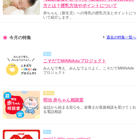
方とは？授乳方法やポイントについて
赤ちゃん（新生児）への母乳の授乳方法とポイントにつ
いて紹介します。
今月の特集
過去の特集一覧へ
学ぶ
こそだてMINNAdeプロジェクト
みんなで考え、みんなでよりよく。こそだてMINNAde
プロジェクト
尋ねる
明治 赤ちゃん相談室
会話から始まる安心を。栄養士が直接相談を受けてくれ
る電話相談
学ぶ
meiji Little one action!