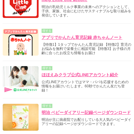
明治の乳幼児ミルク事業の未来へのアクションとして、
子供、家族、社会にむけたサスティナブルな取り組みを
発信しています。
得する
アプリでかんたん育児記録 赤ちゃんノート
【特徴1】1タップでかんたん育児記録 【特徴2】育児の
お悩みを無料で栄養士に相談可能 【特徴3】お子様の月
齢に合ったお役立ち情報をお届け
得する
ほほえみクラブ公式LINEアカウント紹介
公式LINEアカウントではママ・パパを応援するための
情報をお届けいたします。60秒でかんたん友だち登
録！
得する
明治 ベビーダイアリー記録ページダウンロード
明治が主に病産院でお配りしている大人気のベビーダイ
アリーの記録ページがダウンロードできます。