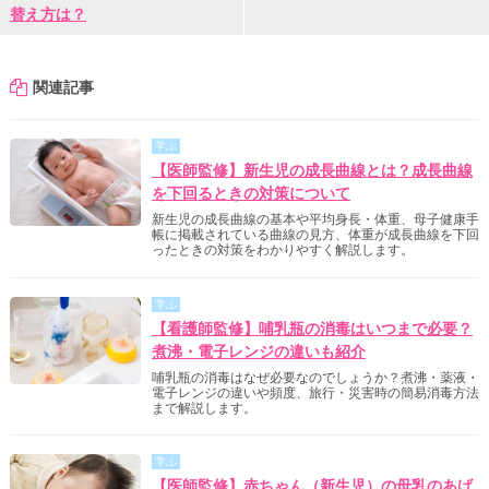
替え方は？
関連記事
学ぶ
【医師監修】新生児の成長曲線とは？成長曲線
を下回るときの対策について
新生児の成長曲線の基本や平均身長・体重、母子健康手
帳に掲載されている曲線の見方、体重が成長曲線を下回
ったときの対策をわかりやすく解説します。
学ぶ
【看護師監修】哺乳瓶の消毒はいつまで必要？
煮沸・電子レンジの違いも紹介
哺乳瓶の消毒はなぜ必要なのでしょうか？煮沸・薬液・
電子レンジの違いや頻度、旅行・災害時の簡易消毒方法
まで解説します。
学ぶ
【医師監修】赤ちゃん（新生児）の母乳のあげ