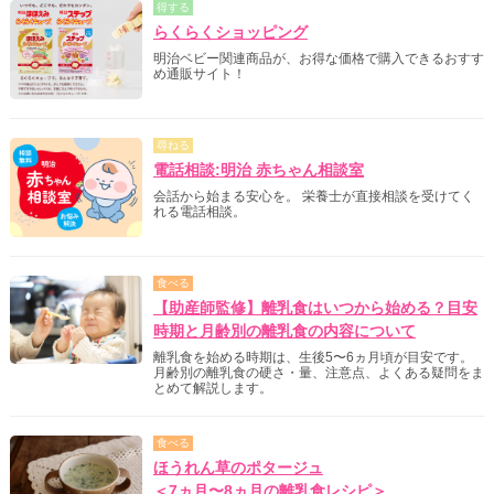
得する
らくらくショッピング
明治ベビー関連商品が、お得な価格で購入できるおすす
め通販サイト！
尋ねる
電話相談:明治 赤ちゃん相談室
会話から始まる安心を。 栄養士が直接相談を受けてく
れる電話相談。
食べる
【助産師監修】離乳食はいつから始める？目安
時期と月齢別の離乳食の内容について
離乳食を始める時期は、生後5〜6ヵ月頃が目安です。
月齢別の離乳食の硬さ・量、注意点、よくある疑問をま
とめて解説します。
食べる
ほうれん草のポタージュ
＜7ヵ月〜8ヵ月の離乳食レシピ＞