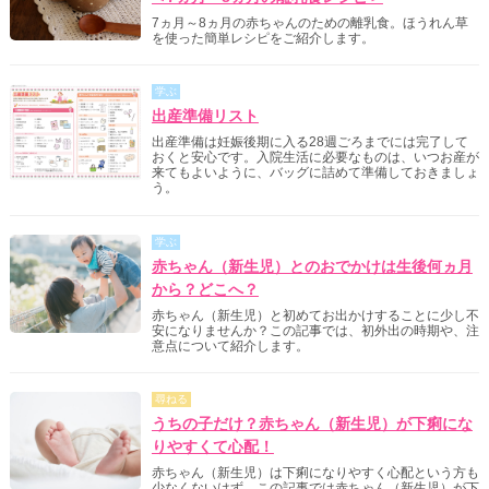
7ヵ月～8ヵ月の赤ちゃんのための離乳食。ほうれん草
を使った簡単レシピをご紹介します。
学ぶ
出産準備リスト
出産準備は妊娠後期に入る28週ごろまでには完了して
おくと安心です。入院生活に必要なものは、いつお産が
来てもよいように、バッグに詰めて準備しておきましょ
う。
学ぶ
赤ちゃん（新生児）とのおでかけは生後何ヵ月
から？どこへ？
赤ちゃん（新生児）と初めてお出かけすることに少し不
安になりませんか？この記事では、初外出の時期や、注
意点について紹介します。
尋ねる
うちの子だけ？赤ちゃん（新生児）が下痢にな
りやすくて心配！
赤ちゃん（新生児）は下痢になりやすく心配という方も
少なくないはず。この記事では赤ちゃん（新生児）が下