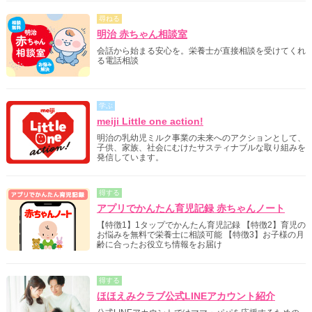
尋ねる
明治 赤ちゃん相談室
会話から始まる安心を。栄養士が直接相談を受けてくれ
る電話相談
学ぶ
meiji Little one action!
明治の乳幼児ミルク事業の未来へのアクションとして、
子供、家族、社会にむけたサスティナブルな取り組みを
発信しています。
得する
アプリでかんたん育児記録 赤ちゃんノート
【特徴1】1タップでかんたん育児記録 【特徴2】育児の
お悩みを無料で栄養士に相談可能 【特徴3】お子様の月
齢に合ったお役立ち情報をお届け
得する
ほほえみクラブ公式LINEアカウント紹介