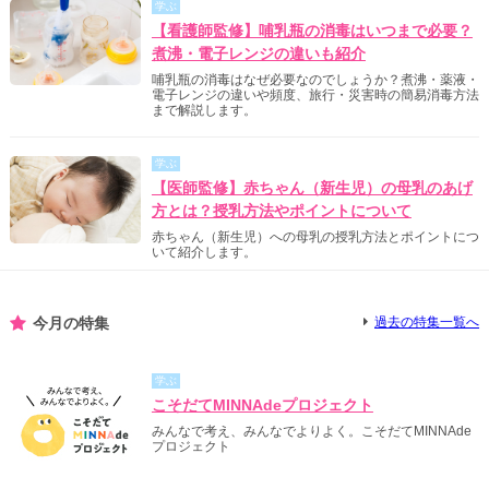
学ぶ
【看護師監修】哺乳瓶の消毒はいつまで必要？
煮沸・電子レンジの違いも紹介
哺乳瓶の消毒はなぜ必要なのでしょうか？煮沸・薬液・
電子レンジの違いや頻度、旅行・災害時の簡易消毒方法
まで解説します。
学ぶ
【医師監修】赤ちゃん（新生児）の母乳のあげ
方とは？授乳方法やポイントについて
赤ちゃん（新生児）への母乳の授乳方法とポイントにつ
いて紹介します。
今月の特集
過去の特集一覧へ
学ぶ
こそだてMINNAdeプロジェクト
みんなで考え、みんなでよりよく。こそだてMINNAde
プロジェクト