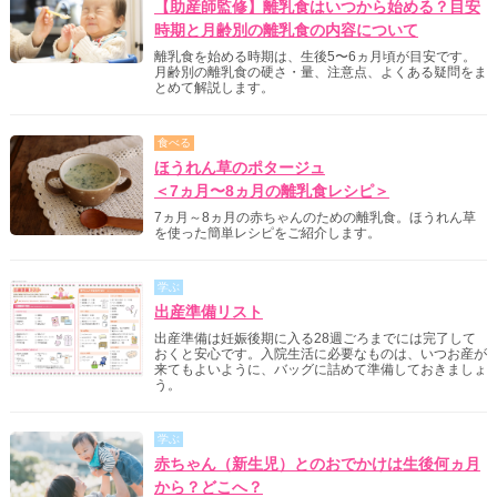
【助産師監修】離乳食はいつから始める？目安
時期と月齢別の離乳食の内容について
離乳食を始める時期は、生後5〜6ヵ月頃が目安です。
月齢別の離乳食の硬さ・量、注意点、よくある疑問をま
とめて解説します。
食べる
ほうれん草のポタージュ
＜7ヵ月〜8ヵ月の離乳食レシピ＞
7ヵ月～8ヵ月の赤ちゃんのための離乳食。ほうれん草
を使った簡単レシピをご紹介します。
学ぶ
出産準備リスト
出産準備は妊娠後期に入る28週ごろまでには完了して
おくと安心です。入院生活に必要なものは、いつお産が
来てもよいように、バッグに詰めて準備しておきましょ
う。
学ぶ
赤ちゃん（新生児）とのおでかけは生後何ヵ月
から？どこへ？