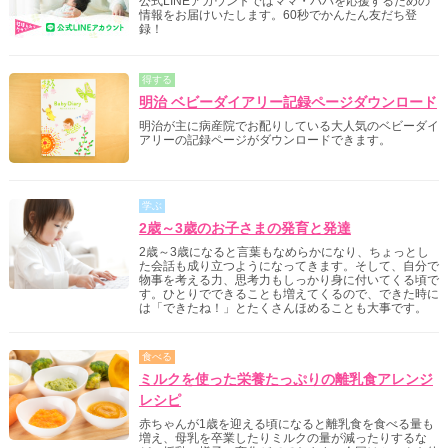
公式LINEアカウントではママ・パパを応援するための
情報をお届けいたします。60秒でかんたん友だち登
録！
得する
明治 ベビーダイアリー記録ページダウンロード
明治が主に病産院でお配りしている大人気のベビーダイ
アリーの記録ページがダウンロードできます。
学ぶ
2歳～3歳のお子さまの発育と発達
2歳～3歳になると言葉もなめらかになり、ちょっとし
た会話も成り立つようになってきます。そして、自分で
物事を考える力、思考力もしっかり身に付いてくる頃で
す。ひとりでできることも増えてくるので、できた時に
は「できたね！」とたくさんほめることも大事です。
食べる
ミルクを使った栄養たっぷりの離乳食アレンジ
レシピ
赤ちゃんが1歳を迎える頃になると離乳食を食べる量も
増え、母乳を卒業したりミルクの量が減ったりするな