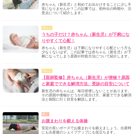
赤ちゃん（新生児）と初めてお出かけすることに少し不
安になりませんか？この記事では、初外出の時期や、注
意点について紹介します。
尋ねる
うちの子だけ？赤ちゃん（新生児）が下痢にな
りやすくて心配！
赤ちゃん（新生児）は下痢になりやすく心配という方も
少なくないはず。この記事では赤ちゃん（新生児）が下
痢になってしまう原因や対処方法について紹介します。
尋ねる
【医師監修】赤ちゃん（新生児）が便秘？原因
と家庭でできる解消方法、受診の目安について
新生児の赤ちゃんは、毎日排便しないことがあります。
その原因や便秘かどうかの見分け方、家庭でできる解消
法と病院に行く目安を解説します。
動く
お腹まわりを鍛える体操
安定の良いポーズでお腹まわりを鍛えましょう。出産時
にも出産後のシェイプアップにも役立ちます。