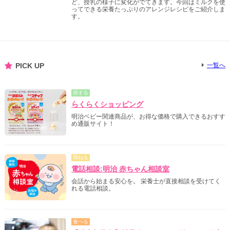
ど、授乳の様子に変化がでてきます。今回はミルクを使
ってできる栄養たっぷりのアレンジレシピをご紹介しま
す。
PICK UP
一覧へ
得する
らくらくショッピング
明治ベビー関連商品が、お得な価格で購入できるおすす
め通販サイト！
尋ねる
電話相談:明治 赤ちゃん相談室
会話から始まる安心を。 栄養士が直接相談を受けてく
れる電話相談。
食べる