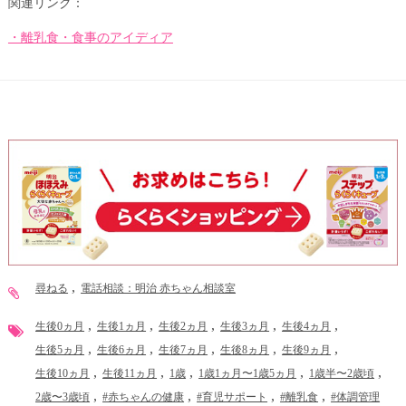
関連リンク：
・離乳食・食事のアイディア
尋ねる
電話相談：明治 赤ちゃん相談室
生後0ヵ月
生後1ヵ月
生後2ヵ月
生後3ヵ月
生後4ヵ月
生後5ヵ月
生後6ヵ月
生後7ヵ月
生後8ヵ月
生後9ヵ月
生後10ヵ月
生後11ヵ月
1歳
1歳1ヵ月〜1歳5ヵ月
1歳半〜2歳頃
2歳〜3歳頃
#赤ちゃんの健康
#育児サポート
#離乳食
#体調管理