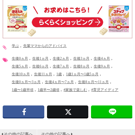
学ぶ
先輩ママからのアドバイス
生後0ヵ月
生後1ヵ月
生後2ヵ月
生後3ヵ月
生後4ヵ月
生後5ヵ月
生後6ヵ月
生後7ヵ月
生後8ヵ月
生後9ヵ月
生後10ヵ月
生後11ヵ月
1歳
1歳1ヵ月〜1歳5ヵ月
生後0ヵ月〜3ヵ月
生後4ヵ月〜7ヵ月
生後8ヵ月〜11ヵ月
1歳〜1歳半頃
1歳半〜2歳頃
#家族で楽しむ
#育児アイディア
Facebook
X
その他の記事へ
その他の記事へ