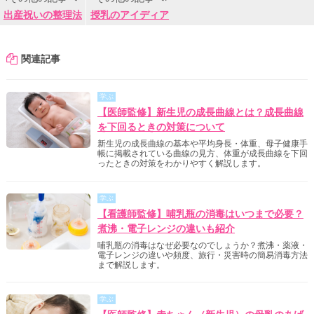
出産祝いの整理法
授乳のアイディア
関連記事
学ぶ
【医師監修】新生児の成長曲線とは？成長曲線
を下回るときの対策について
新生児の成長曲線の基本や平均身長・体重、母子健康手
帳に掲載されている曲線の見方、体重が成長曲線を下回
ったときの対策をわかりやすく解説します。
学ぶ
【看護師監修】哺乳瓶の消毒はいつまで必要？
煮沸・電子レンジの違いも紹介
哺乳瓶の消毒はなぜ必要なのでしょうか？煮沸・薬液・
電子レンジの違いや頻度、旅行・災害時の簡易消毒方法
まで解説します。
学ぶ