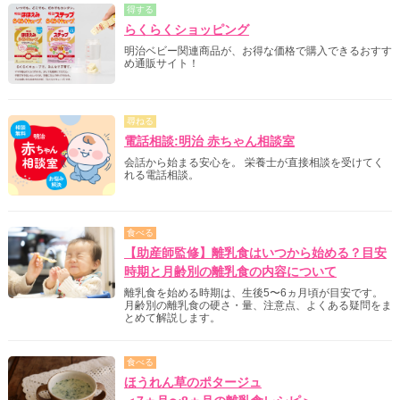
得する
らくらくショッピング
明治ベビー関連商品が、お得な価格で購入できるおすす
め通販サイト！
尋ねる
電話相談:明治 赤ちゃん相談室
会話から始まる安心を。 栄養士が直接相談を受けてく
れる電話相談。
食べる
【助産師監修】離乳食はいつから始める？目安
時期と月齢別の離乳食の内容について
離乳食を始める時期は、生後5〜6ヵ月頃が目安です。
月齢別の離乳食の硬さ・量、注意点、よくある疑問をま
とめて解説します。
食べる
ほうれん草のポタージュ