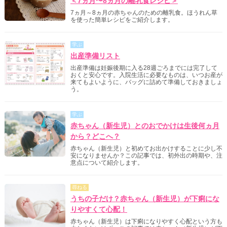
＜7ヵ月〜8ヵ月の離乳食レシピ＞
7ヵ月～8ヵ月の赤ちゃんのための離乳食。ほうれん草
を使った簡単レシピをご紹介します。
学ぶ
出産準備リスト
出産準備は妊娠後期に入る28週ごろまでには完了して
おくと安心です。入院生活に必要なものは、いつお産が
来てもよいように、バッグに詰めて準備しておきましょ
う。
学ぶ
赤ちゃん（新生児）とのおでかけは生後何ヵ月
から？どこへ？
赤ちゃん（新生児）と初めてお出かけすることに少し不
安になりませんか？この記事では、初外出の時期や、注
意点について紹介します。
尋ねる
うちの子だけ？赤ちゃん（新生児）が下痢にな
りやすくて心配！
赤ちゃん（新生児）は下痢になりやすく心配という方も