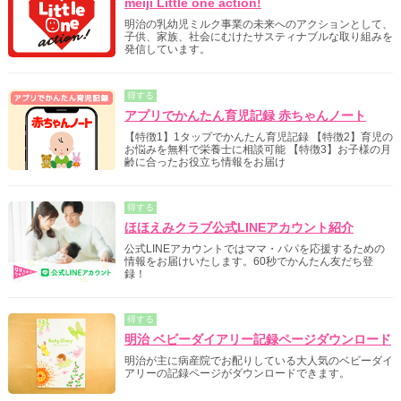
meiji Little one action!
明治の乳幼児ミルク事業の未来へのアクションとして、
子供、家族、社会にむけたサスティナブルな取り組みを
発信しています。
得する
アプリでかんたん育児記録 赤ちゃんノート
【特徴1】1タップでかんたん育児記録 【特徴2】育児の
お悩みを無料で栄養士に相談可能 【特徴3】お子様の月
齢に合ったお役立ち情報をお届け
得する
ほほえみクラブ公式LINEアカウント紹介
公式LINEアカウントではママ・パパを応援するための
情報をお届けいたします。60秒でかんたん友だち登
録！
得する
明治 ベビーダイアリー記録ページダウンロード
明治が主に病産院でお配りしている大人気のベビーダイ
アリーの記録ページがダウンロードできます。