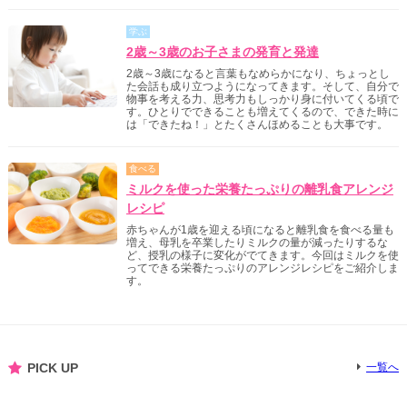
学ぶ
2歳～3歳のお子さまの発育と発達
2歳～3歳になると言葉もなめらかになり、ちょっとし
た会話も成り立つようになってきます。そして、自分で
物事を考える力、思考力もしっかり身に付いてくる頃で
す。ひとりでできることも増えてくるので、できた時に
は「できたね！」とたくさんほめることも大事です。
食べる
ミルクを使った栄養たっぷりの離乳食アレンジ
レシピ
赤ちゃんが1歳を迎える頃になると離乳食を食べる量も
増え、母乳を卒業したりミルクの量が減ったりするな
ど、授乳の様子に変化がでてきます。今回はミルクを使
ってできる栄養たっぷりのアレンジレシピをご紹介しま
す。
PICK UP
一覧へ