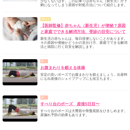
少なくないはず。この記事では赤ちゃん（新生児）が下
痢になってしまう原因や対処方法について紹介します。
尋ねる
【医師監修】赤ちゃん（新生児）が便秘？原因
と家庭でできる解消方法、受診の目安について
新生児の赤ちゃんは、毎日排便しないことがあります。
その原因や便秘かどうかの見分け方、家庭でできる解消
法と病院に行く目安を解説します。
動く
お腹まわりを鍛える体操
安定の良いポーズでお腹まわりを鍛えましょう。出産時
にも出産後のシェイプアップにも役立ちます。
動く
すべり台のポーズ 産後5日目〜
すべり台のポーズは大臀筋や骨盤底筋をひきしめます。
尿漏れ予防の効果もあります。