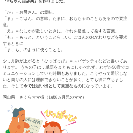
『○ちゃん語辞典』を作りました
。
「か」＝お母さん、の意味。
「ま」＝ごはん、の意味。たまに、おもちゃのこともあるので要注
意。
「え」＝なにかが欲しいときに、それを指差して発する言葉。
「も」＝もっと、ということらしい。ごはんのおかわりなどを要求
するときに
「ま、も」のように使うことも。
少し月齢が上がると「ひっぱっぴ」＝スパゲッティなどと書いてあ
ります。 うちの子は，単語をまともにしゃべれず、わずか50音でコ
ミュニケーションしていた時期もありました。こうやって通訳しな
いと周りの人には理解できないことが多く、とても役に立ちまし
た。そして
今では思い出として貴重なものに
なっています。
岡山県 さくらママ様（1歳6ヵ月児のママ）