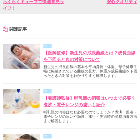
らくらくキューブで快適育児ラ
安心クオリティ
イフ！
関連記事
学ぶ
【医師監修】新生児の成長曲線とは？成長曲線
を下回るときの対策について
新生児の成長曲線の基本や平均身長・体重、母子健康手
帳に掲載されている曲線の見方、体重が成長曲線を下回
ったときの対策をわかりやすく解説します。
学ぶ
【看護師監修】哺乳瓶の消毒はいつまで必要？
煮沸・電子レンジの違いも紹介
哺乳瓶の消毒はなぜ必要なのでしょうか？煮沸・薬液・
電子レンジの違いや頻度、旅行・災害時の簡易消毒方法
まで解説します。
学ぶ