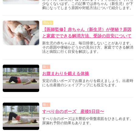
少なくないはず。この記事では赤ちゃん（新生児）が下
痢になってしまう原因や対処方法について紹介します。
尋ねる
【医師監修】赤ちゃん（新生児）が便秘？原因
と家庭でできる解消方法、受診の目安について
新生児の赤ちゃんは、毎日排便しないことがあります。
その原因や便秘かどうかの見分け方、家庭でできる解消
法と病院に行く目安を解説します。
動く
お腹まわりを鍛える体操
安定の良いポーズでお腹まわりを鍛えましょう。出産時
にも出産後のシェイプアップにも役立ちます。
動く
すべり台のポーズ 産後5日目〜
すべり台のポーズは大臀筋や骨盤底筋をひきしめます。
尿漏れ予防の効果もあります。