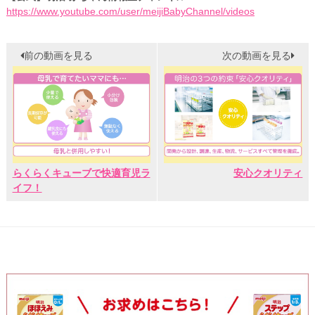
https://www.youtube.com/user/meijiBabyChannel/videos
前の動画を見る
次の動画を見る
らくらくキューブで快適育児ラ
安心クオリティ
イフ！