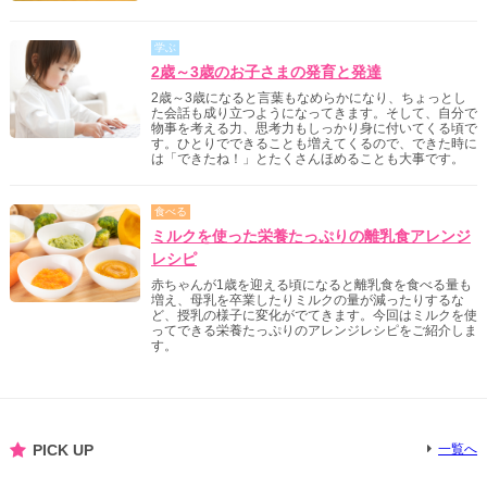
学ぶ
2歳～3歳のお子さまの発育と発達
2歳～3歳になると言葉もなめらかになり、ちょっとし
た会話も成り立つようになってきます。そして、自分で
物事を考える力、思考力もしっかり身に付いてくる頃で
す。ひとりでできることも増えてくるので、できた時に
は「できたね！」とたくさんほめることも大事です。
食べる
ミルクを使った栄養たっぷりの離乳食アレンジ
レシピ
赤ちゃんが1歳を迎える頃になると離乳食を食べる量も
増え、母乳を卒業したりミルクの量が減ったりするな
ど、授乳の様子に変化がでてきます。今回はミルクを使
ってできる栄養たっぷりのアレンジレシピをご紹介しま
す。
PICK UP
一覧へ