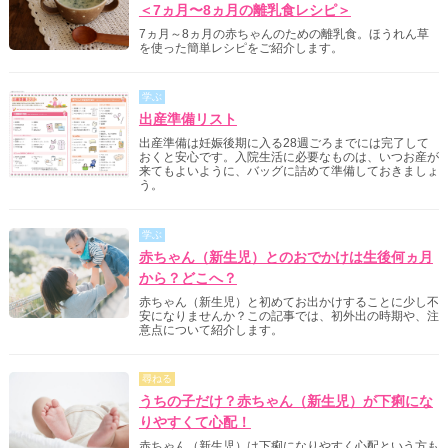
＜7ヵ月〜8ヵ月の離乳食レシピ＞
7ヵ月～8ヵ月の赤ちゃんのための離乳食。ほうれん草
を使った簡単レシピをご紹介します。
学ぶ
出産準備リスト
出産準備は妊娠後期に入る28週ごろまでには完了して
おくと安心です。入院生活に必要なものは、いつお産が
来てもよいように、バッグに詰めて準備しておきましょ
う。
学ぶ
赤ちゃん（新生児）とのおでかけは生後何ヵ月
から？どこへ？
赤ちゃん（新生児）と初めてお出かけすることに少し不
安になりませんか？この記事では、初外出の時期や、注
意点について紹介します。
尋ねる
うちの子だけ？赤ちゃん（新生児）が下痢にな
りやすくて心配！
赤ちゃん（新生児）は下痢になりやすく心配という方も