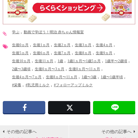
学ぶ
動画で学ぼう！明治 赤ちゃん情報室
生後0ヵ月
生後1ヵ月
生後2ヵ月
生後3ヵ月
生後4ヵ月
生後5ヵ月
生後6ヵ月
生後7ヵ月
生後8ヵ月
生後9ヵ月
生後10ヵ月
生後11ヵ月
1歳
1歳1ヵ月〜1歳5ヵ月
1歳半〜2歳頃
2歳〜3歳頃
生後0ヵ月〜3ヵ月
生後0ヵ月〜11ヵ月
生後4ヵ月〜7ヵ月
生後8ヵ月〜11ヵ月
1歳〜3歳
1歳〜1歳半頃
#栄養
#乳児用ミルク
#フォローアップミルク
Facebook
X
その他の記事へ
その他の記事へ