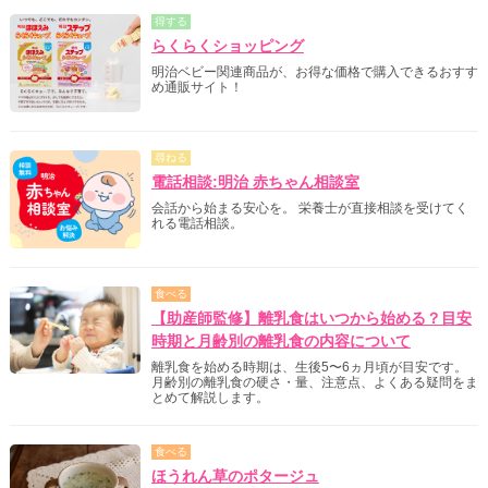
得する
らくらくショッピング
明治ベビー関連商品が、お得な価格で購入できるおすす
め通販サイト！
尋ねる
電話相談:明治 赤ちゃん相談室
会話から始まる安心を。 栄養士が直接相談を受けてく
れる電話相談。
食べる
【助産師監修】離乳食はいつから始める？目安
時期と月齢別の離乳食の内容について
離乳食を始める時期は、生後5〜6ヵ月頃が目安です。
月齢別の離乳食の硬さ・量、注意点、よくある疑問をま
とめて解説します。
食べる
ほうれん草のポタージュ