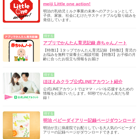
meiji Little one action!
明治の乳幼児ミルク事業の未来へのアクションとして、
子供、家族、社会にむけたサスティナブルな取り組みを
発信しています。
得する
アプリでかんたん育児記録 赤ちゃんノート
【特徴1】1タップでかんたん育児記録 【特徴2】育児の
お悩みを無料で栄養士に相談可能 【特徴3】お子様の月
齢に合ったお役立ち情報をお届け
得する
ほほえみクラブ公式LINEアカウント紹介
公式LINEアカウントではママ・パパを応援するための
情報をお届けいたします。60秒でかんたん友だち登
録！
得する
明治 ベビーダイアリー記録ページダウンロード
明治が主に病産院でお配りしている大人気のベビーダイ
アリーの記録ページがダウンロードできます。