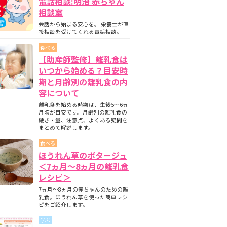
電話相談:明治 赤ちゃん
相談室
会話から始まる安心を。 栄養士が直
接相談を受けてくれる電話相談。
食べる
【助産師監修】離乳食は
いつから始める？目安時
期と月齢別の離乳食の内
容について
離乳食を始める時期は、生後5〜6ヵ
月頃が目安です。月齢別の離乳食の
硬さ・量、注意点、よくある疑問を
まとめて解説します。
食べる
ほうれん草のポタージュ
＜7ヵ月〜8ヵ月の離乳食
レシピ＞
7ヵ月～8ヵ月の赤ちゃんのための離
乳食。ほうれん草を使った簡単レシ
ピをご紹介します。
学ぶ