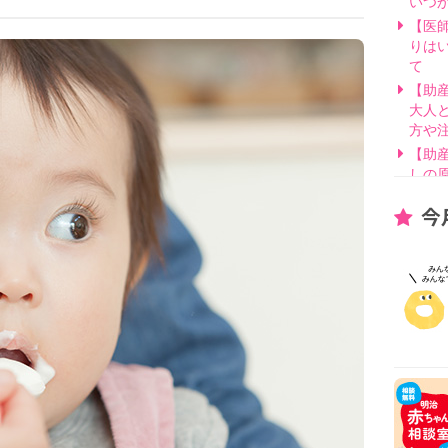
いつ
【医
りは
て
【助
大人
方や
【助
しの
【医
今
げ方
【看
要？
【医
線を
【医
因と
いて
【助
別・
【助