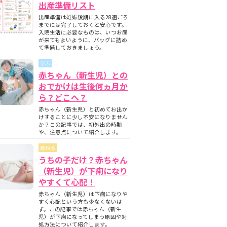
出産準備リスト
出産準備は妊娠後期に入る28週ごろ
までには完了しておくと安心です。
入院生活に必要なものは、いつお産
が来てもよいように、バッグに詰め
て準備しておきましょう。
学ぶ
赤ちゃん（新生児）との
おでかけは生後何ヵ月か
ら？どこへ？
赤ちゃん（新生児）と初めてお出か
けすることに少し不安になりません
か？この記事では、初外出の時期
や、注意点について紹介します。
尋ねる
うちの子だけ？赤ちゃん
（新生児）が下痢になり
やすくて心配！
赤ちゃん（新生児）は下痢になりや
すく心配という方も少なくないは
ず。この記事では赤ちゃん（新生
児）が下痢になってしまう原因や対
処方法について紹介します。