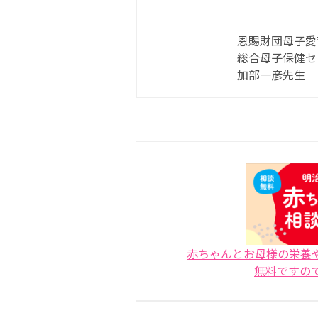
恩賜財団母子愛
総合母子保健セ
加部一彦先生
赤ちゃんとお母様の栄養
無料ですの