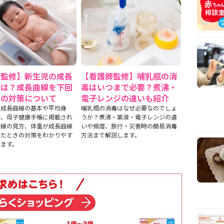
師監修】新生児の成長
【看護師監修】哺乳瓶の消
とは？成長曲線を下回
毒はいつまで必要？煮沸・
きの対策について
電子レンジの違いも紹介
の成長曲線の基本や平均身
哺乳瓶の消毒はなぜ必要なのでしょ
重、母子健康手帳に掲載され
うか？煮沸・薬液・電子レンジの違
曲線の見方、体重が成長曲線
いや頻度、旅行・災害時の簡易消毒
ったときの対策をわかりやす
方法まで解説します。
します。