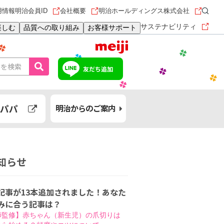
用情報
明治会員ID
会社概要
明治ホールディングス株式会社
サステナビリティ
楽しむ
品質への取り組み
お客様サポート
友だち追加
パパ
明治からのご案内
知らせ
記事が13本追加されました！あなた
みに合う記事は？
師監修】赤ちゃん（新生児）の爪切りは