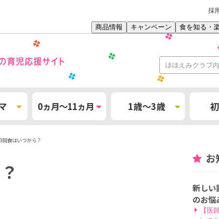
採
商品情報
キャンペーン
食を知る・
マ
0ヵ月～11ヵ月
1歳～3歳
初
3回食はいつから？
お
ら？
新しい
のお悩
【医