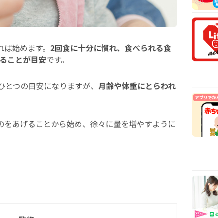
安時
【医
乳や
【看
れば始めます。
2回食に十分に慣れ、食べられる食
から
ることが目安
です。
【看
まで
がひとつの目安になりますが、
月齢や体重にとらわれ
のをあげることから始め、徐々に量を増やすように