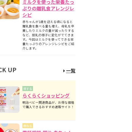
ミルクを使った栄養たっ
ぷりの離乳食アレンジレ
シピ
赤ちゃんが1歳を迎える頃になると
離乳食を食べる量も増え、母乳を卒
業したりミルクの量が減ったりする
など、授乳の様子に変化がでてきま
す。今回はミルクを使ってできる栄
養たっぷりのアレンジレシピをご紹
介します。
CK UP
一覧
得する
らくらくショッピング
明治ベビー関連商品が、お得な価格
で購入できるおすすめ通販サイト！
尋ねる