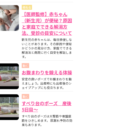
尋ねる
【医師監修】赤ちゃん
（新生児）が便秘？原因
と家庭でできる解消方
法、受診の目安について
新生児の赤ちゃんは、毎日排便しな
いことがあります。その原因や便秘
かどうかの見分け方、家庭でできる
解消法と病院に行く目安を解説しま
す。
動く
お腹まわりを鍛える体操
安定の良いポーズでお腹まわりを鍛
えましょう。出産時にも出産後のシ
ェイプアップにも役立ちます。
動く
すべり台のポーズ 産後
5日目〜
すべり台のポーズは大臀筋や骨盤底
筋をひきしめます。 尿漏れ予防の効
果もあります。