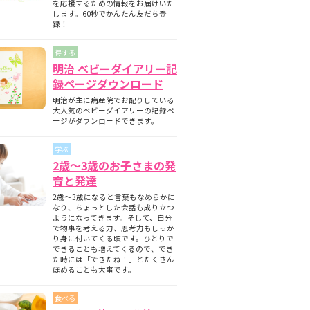
を応援するための情報をお届けいた
します。60秒でかんたん友だち登
録！
得する
明治 ベビーダイアリー記
録ページダウンロード
明治が主に病産院でお配りしている
大人気のベビーダイアリーの記録ペ
ージがダウンロードできます。
学ぶ
2歳～3歳のお子さまの発
育と発達
2歳～3歳になると言葉もなめらかに
なり、ちょっとした会話も成り立つ
ようになってきます。そして、自分
で物事を考える力、思考力もしっか
り身に付いてくる頃です。ひとりで
できることも増えてくるので、でき
た時には「できたね！」とたくさん
ほめることも大事です。
食べる