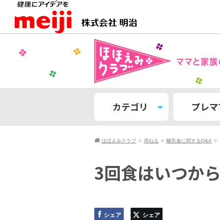
カテゴリ
プレマ
ほほえみクラブ
尋ねる
離乳食に関するQ&A
3回食はいつか
シェア
シェア