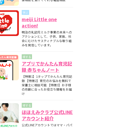
期と月齢別の離乳食の内容について
師監修】フォローアップミルクとは？母
学ぶ
ミルクとの違いについて
meiji Little one
護師監修】フォローアップミルクはいつ
action!
始める？切り替えの目安と必要性を解説
明治の乳幼児ミルク事業の未来への
護師監修】フォローアップミルクはいつ
アクションとして、子供、家族、社
飲ませる？タイミングの目安と注意点
会にむけたサスティナブルな取り組
みを発信しています。
得する
アプリでかんたん育児記
録 赤ちゃんノート
【特徴1】1タップでかんたん育児記
録 【特徴2】育児のお悩みを無料で
栄養士に相談可能 【特徴3】お子様
の月齢に合ったお役立ち情報をお届
け
得する
ほほえみクラブ公式LINE
アカウント紹介
公式LINEアカウントではママ・パパ