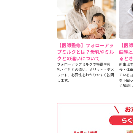
【医師監修】フォローアッ
【医
プミルクとは？母乳やミル
曲線
クとの違いについて
ると
フォローアップミルクの特徴や母
新生児
乳・牛乳との違い、メリット・デメ
長・体
リット、必要性をわかりやすく説明
ている
します。
を下回
く解説