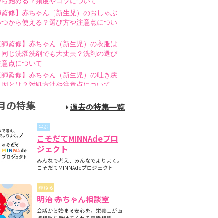
から始める？頻度やコツについて
師監修】赤ちゃん（新生児）のおしゃぶ
いつから使える？選び方や注意点につい
産師監修】赤ちゃん（新生児）の衣服は
と同じ洗濯洗剤でも大丈夫？洗剤の選び
注意点について
産師監修】赤ちゃん（新生児）の吐き戻
原因とは？対処方法や注意点について
師監修】赤ちゃん（新生児）の母乳のあ
月の特集
過去の特集一覧
とは？授乳方法やポイントについて
護師監修】哺乳瓶の消毒はいつまで必
学ぶ
煮沸・電子レンジの違いも紹介
こそだてMINNAdeプロ
師監修】新生児の成長曲線とは？成長曲
ジェクト
下回るときの対策について
みんなで考え、みんなでよりよく。
師監修】赤ちゃん（新生児）が便秘？原
こそだてMINNAdeプロジェクト
家庭でできる解消方法、受診の目安につ
尋ねる
産師監修】離乳食の進め方とは？月齢
明治 赤ちゃん相談室
隔週のスケジュールやNG食材について
会話から始まる安心を。栄養士が直
産師監修】離乳食はいつから始める？目
接相談を受けてくれる電話相談