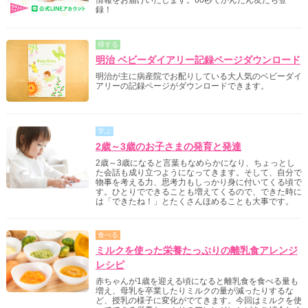
録！
得する
明治 ベビーダイアリー記録ページダウンロード
明治が主に病産院でお配りしている大人気のベビーダイ
アリーの記録ページがダウンロードできます。
学ぶ
2歳～3歳のお子さまの発育と発達
2歳～3歳になると言葉もなめらかになり、ちょっとし
た会話も成り立つようになってきます。そして、自分で
物事を考える力、思考力もしっかり身に付いてくる頃で
す。ひとりでできることも増えてくるので、できた時に
は「できたね！」とたくさんほめることも大事です。
食べる
ミルクを使った栄養たっぷりの離乳食アレンジ
レシピ
赤ちゃんが1歳を迎える頃になると離乳食を食べる量も
増え、母乳を卒業したりミルクの量が減ったりするな
ど、授乳の様子に変化がでてきます。今回はミルクを使