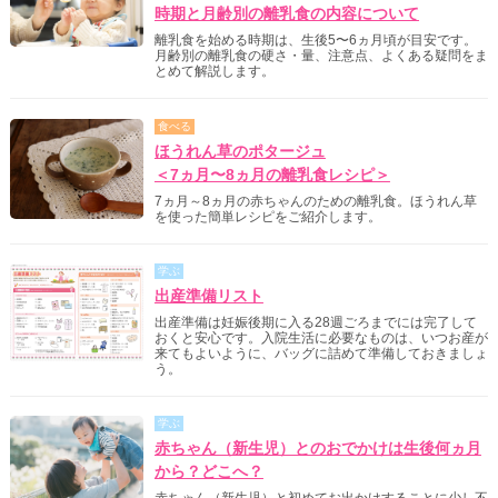
時期と月齢別の離乳食の内容について
離乳食を始める時期は、生後5〜6ヵ月頃が目安です。
月齢別の離乳食の硬さ・量、注意点、よくある疑問をま
とめて解説します。
食べる
ほうれん草のポタージュ
＜7ヵ月〜8ヵ月の離乳食レシピ＞
7ヵ月～8ヵ月の赤ちゃんのための離乳食。ほうれん草
を使った簡単レシピをご紹介します。
学ぶ
出産準備リスト
出産準備は妊娠後期に入る28週ごろまでには完了して
おくと安心です。入院生活に必要なものは、いつお産が
来てもよいように、バッグに詰めて準備しておきましょ
う。
学ぶ
赤ちゃん（新生児）とのおでかけは生後何ヵ月
から？どこへ？