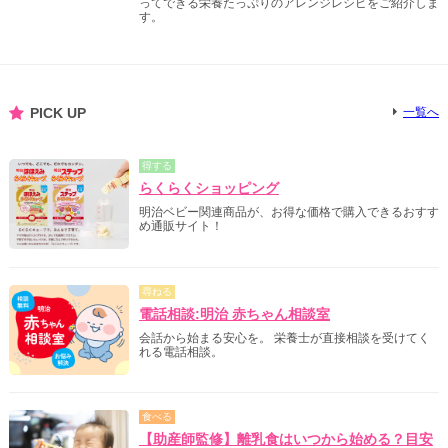
ってできる栄養たっぷりのアレンジレシピをご紹介しま
す。
PICK UP
一覧へ
得する
らくらくショッピング
明治ベビー関連商品が、お得な価格で購入できるおすす
め通販サイト！
尋ねる
電話相談:明治 赤ちゃん相談室
会話から始まる安心を。 栄養士が直接相談を受けてく
れる電話相談。
食べる
【助産師監修】離乳食はいつから始める？目安