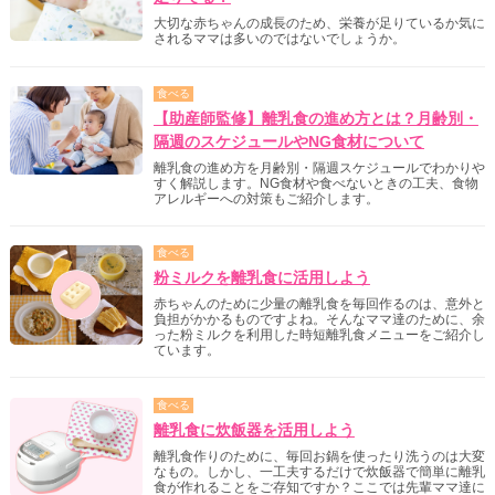
大切な赤ちゃんの成長のため、栄養が足りているか気に
されるママは多いのではないでしょうか。
食べる
【助産師監修】離乳食の進め方とは？月齢別・
隔週のスケジュールやNG食材について
離乳食の進め方を月齢別・隔週スケジュールでわかりや
すく解説します。NG食材や食べないときの工夫、食物
アレルギーへの対策もご紹介します。
食べる
粉ミルクを離乳食に活用しよう
赤ちゃんのために少量の離乳食を毎回作るのは、意外と
負担がかかるものですよね。そんなママ達のために、余
った粉ミルクを利用した時短離乳食メニューをご紹介し
ています。
食べる
離乳食に炊飯器を活用しよう
離乳食作りのために、毎回お鍋を使ったり洗うのは大変
なもの。しかし、一工夫するだけで炊飯器で簡単に離乳
食が作れることをご存知ですか？ここでは先輩ママ達に