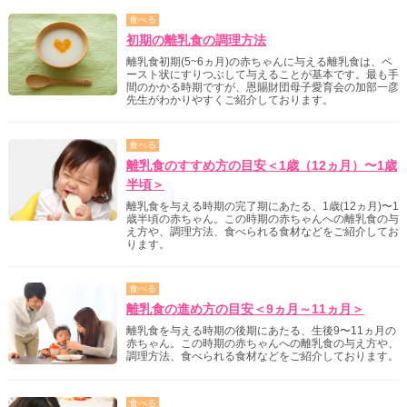
食べる
初期の離乳食の調理方法
離乳食初期(5~6ヵ月)の赤ちゃんに与える離乳食は、ペ
ースト状にすりつぶして与えることが基本です。最も手
間のかかる時期ですが、恩賜財団母子愛育会の加部一彦
先生がわかりやすくご紹介しております。
食べる
離乳食のすすめ方の目安＜1歳（12ヵ月）〜1歳
半頃＞
離乳食を与える時期の完了期にあたる、1歳(12ヵ月)〜1
歳半頃の赤ちゃん。この時期の赤ちゃんへの離乳食の与
え方や、調理方法、食べられる食材などをご紹介してお
ります。
食べる
離乳食の進め方の目安＜9ヵ月～11ヵ月＞
離乳食を与える時期の後期にあたる、生後9〜11ヵ月の
赤ちゃん。この時期の赤ちゃんへの離乳食の与え方や、
調理方法、食べられる食材などをご紹介しております。
食べる