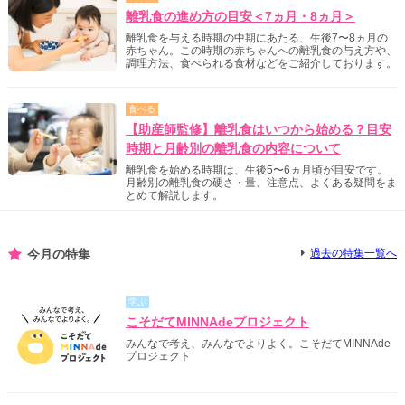
離乳食の進め方の目安＜7ヵ月・8ヵ月＞
離乳食を与える時期の中期にあたる、生後7〜8ヵ月の
赤ちゃん。この時期の赤ちゃんへの離乳食の与え方や、
調理方法、食べられる食材などをご紹介しております。
食べる
【助産師監修】離乳食はいつから始める？目安
時期と月齢別の離乳食の内容について
離乳食を始める時期は、生後5〜6ヵ月頃が目安です。
月齢別の離乳食の硬さ・量、注意点、よくある疑問をま
とめて解説します。
今月の特集
過去の特集一覧へ
学ぶ
こそだてMINNAdeプロジェクト
みんなで考え、みんなでよりよく。こそだてMINNAde
プロジェクト