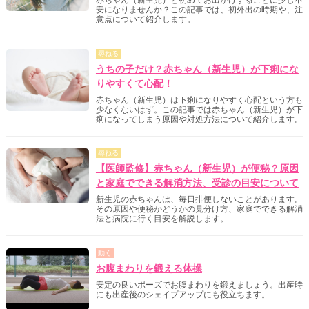
赤ちゃん（新生児）と初めてお出かけすることに少し不
安になりませんか？この記事では、初外出の時期や、注
意点について紹介します。
尋ねる
うちの子だけ？赤ちゃん（新生児）が下痢にな
りやすくて心配！
赤ちゃん（新生児）は下痢になりやすく心配という方も
少なくないはず。この記事では赤ちゃん（新生児）が下
痢になってしまう原因や対処方法について紹介します。
尋ねる
【医師監修】赤ちゃん（新生児）が便秘？原因
と家庭でできる解消方法、受診の目安について
新生児の赤ちゃんは、毎日排便しないことがあります。
その原因や便秘かどうかの見分け方、家庭でできる解消
法と病院に行く目安を解説します。
動く
お腹まわりを鍛える体操
安定の良いポーズでお腹まわりを鍛えましょう。出産時
にも出産後のシェイプアップにも役立ちます。