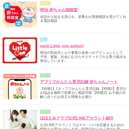
尋ねる
明治 赤ちゃん相談室
会話から始まる安心を。栄養士が直接相談を受けてくれ
る電話相談
学ぶ
meiji Little one action!
明治の乳幼児ミルク事業の未来へのアクションとして、
子供、家族、社会にむけたサスティナブルな取り組みを
発信しています。
得する
アプリでかんたん育児記録 赤ちゃんノート
【特徴1】1タップでかんたん育児記録 【特徴2】育児の
お悩みを無料で栄養士に相談可能 【特徴3】お子様の月
齢に合ったお役立ち情報をお届け
得する
ほほえみクラブ公式LINEアカウント紹介
公式LINEアカウントではママ・パパを応援するための
情報をお届けいたします。60秒でかんたん友だち登