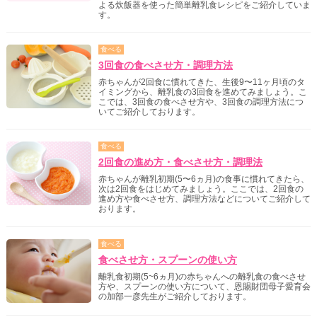
よる炊飯器を使った簡単離乳食レシピをご紹介していま
す。
食べる
3回食の食べさせ方・調理方法
赤ちゃんが2回食に慣れてきた、生後9〜11ヶ月頃のタ
イミングから、離乳食の3回食を進めてみましょう。こ
こでは、3回食の食べさせ方や、3回食の調理方法につ
いてご紹介しております。
食べる
2回食の進め方・食べさせ方・調理法
赤ちゃんが離乳初期(5〜6ヵ月)の食事に慣れてきたら、
次は2回食をはじめてみましょう。ここでは、2回食の
進め方や食べさせ方、調理方法などについてご紹介して
おります。
食べる
食べさせ方・スプーンの使い方
離乳食初期(5~6ヵ月)の赤ちゃんへの離乳食の食べさせ
方や、スプーンの使い方について、恩賜財団母子愛育会
の加部一彦先生がご紹介しております。