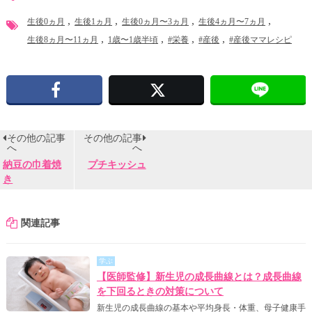
生後0ヵ月
生後1ヵ月
生後0ヵ月〜3ヵ月
生後4ヵ月〜7ヵ月
生後8ヵ月〜11ヵ月
1歳〜1歳半頃
#栄養
#産後
#産後ママレシピ
Facebook
X
その他の記事
その他の記事
へ
へ
納豆の巾着焼
プチキッシュ
き
関連記事
学ぶ
【医師監修】新生児の成長曲線とは？成長曲線
を下回るときの対策について
新生児の成長曲線の基本や平均身長・体重、母子健康手