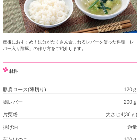
産後におすすめ！鉄分がたくさん含まれるレバーを使った料理「レ
バー入り酢豚」の作り方をご紹介します。
材料
豚肩ロース(薄切り)
120ｇ
鶏レバー
200ｇ
片栗粉
大さじ4(36ｇ)
揚げ油
適量
茹たけのこ
100ｇ