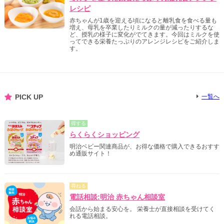
レシピ
赤ちゃんが1歳を迎える頃になると離乳食を食べる量も
増え、母乳を卒業したりミルクの量が減ったりするな
ど、授乳の様子に変化がでてきます。今回はミルクを使
ってできる栄養たっぷりのアレンジレシピをご紹介しま
す。
PICK UP
一覧へ
得する
らくらくショッピング
明治ベビー関連商品が、お得な価格で購入できるおすす
め通販サイト！
尋ねる
電話相談:明治 赤ちゃん相談室
会話から始まる安心を。 栄養士が直接相談を受けてく
れる電話相談。