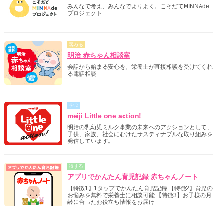
みんなで考え、みんなでよりよく。こそだてMINNAde
プロジェクト
尋ねる
明治 赤ちゃん相談室
会話から始まる安心を。栄養士が直接相談を受けてくれ
る電話相談
学ぶ
meiji Little one action!
明治の乳幼児ミルク事業の未来へのアクションとして、
子供、家族、社会にむけたサスティナブルな取り組みを
発信しています。
得する
アプリでかんたん育児記録 赤ちゃんノート
【特徴1】1タップでかんたん育児記録 【特徴2】育児の
お悩みを無料で栄養士に相談可能 【特徴3】お子様の月
齢に合ったお役立ち情報をお届け