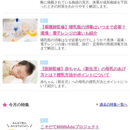
帳に掲載されている曲線の見方、体重が成長曲線を下回
ったときの対策をわかりやすく解説します。
学ぶ
【看護師監修】哺乳瓶の消毒はいつまで必要？
煮沸・電子レンジの違いも紹介
哺乳瓶の消毒はなぜ必要なのでしょうか？煮沸・薬液・
電子レンジの違いや頻度、旅行・災害時の簡易消毒方法
まで解説します。
学ぶ
【医師監修】赤ちゃん（新生児）の母乳のあげ
方とは？授乳方法やポイントについて
赤ちゃん（新生児）への母乳の授乳方法とポイントにつ
いて紹介します。
今月の特集
過去の特集一覧へ
学ぶ
こそだてMINNAdeプロジェクト