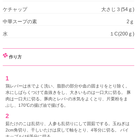
ケチャップ
大さじ３(54ｇ)
中華スープの素
2ｇ
水
１C(200ｇ)
作り方
1
鶏レバーは水でよく洗い、脂肪の部分や血の固まりをとり除く。
水にしばらくつけて血抜きをし、大きいものは一口大に切る。 豚
肉は一口大に切る。豚肉とレバ−の水気をよくとり、片栗粉をま
ぶし、170℃の揚げ油で揚げる。
2
茹たけのこは乱切り、人参も乱切りにして固茹でする。玉ねぎは
2cm角切り、干しいたけは戻して軸をとり、4等分に切る。 パイ
ナップルは6等分に切る。