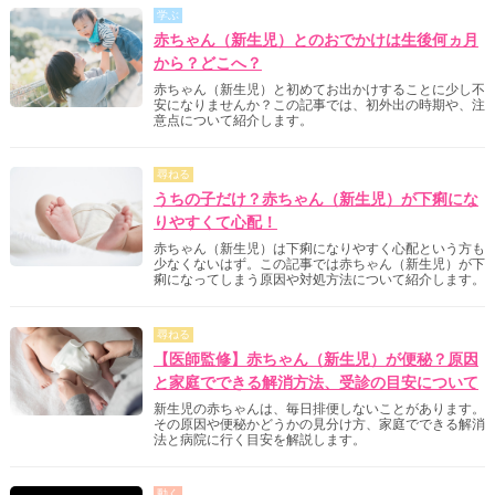
学ぶ
赤ちゃん（新生児）とのおでかけは生後何ヵ月
から？どこへ？
赤ちゃん（新生児）と初めてお出かけすることに少し不
安になりませんか？この記事では、初外出の時期や、注
意点について紹介します。
尋ねる
うちの子だけ？赤ちゃん（新生児）が下痢にな
りやすくて心配！
赤ちゃん（新生児）は下痢になりやすく心配という方も
少なくないはず。この記事では赤ちゃん（新生児）が下
痢になってしまう原因や対処方法について紹介します。
尋ねる
【医師監修】赤ちゃん（新生児）が便秘？原因
と家庭でできる解消方法、受診の目安について
新生児の赤ちゃんは、毎日排便しないことがあります。
その原因や便秘かどうかの見分け方、家庭でできる解消
法と病院に行く目安を解説します。
動く