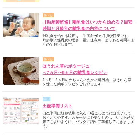
食べる
【助産師監修】離乳食はいつから始める？目安
時期と月齢別の離乳食の内容について
離乳食を始める時期は、生後5〜6ヵ月頃が目安です。
月齢別の離乳食の硬さ・量、注意点、よくある疑問をま
とめて解説します。
食べる
ほうれん草のポタージュ
＜7ヵ月〜8ヵ月の離乳食レシピ＞
7ヵ月～8ヵ月の赤ちゃんのための離乳食。ほうれん草
を使った簡単レシピをご紹介します。
学ぶ
出産準備リスト
出産準備は妊娠後期に入る28週ごろまでには完了して
おくと安心です。入院生活に必要なものは、いつお産が
来てもよいように、バッグに詰めて準備しておきましょ
う。