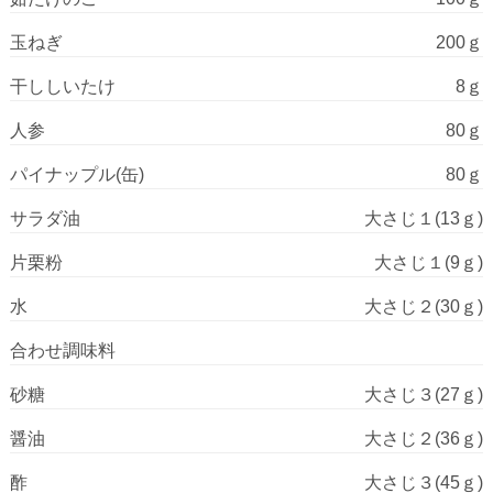
玉ねぎ
200ｇ
干ししいたけ
8ｇ
人参
80ｇ
パイナップル(缶)
80ｇ
サラダ油
大さじ１(13ｇ)
片栗粉
大さじ１(9ｇ)
水
大さじ２(30ｇ)
合わせ調味料
砂糖
大さじ３(27ｇ)
醤油
大さじ２(36ｇ)
酢
大さじ３(45ｇ)