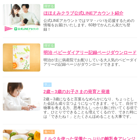
得する
ほほえみクラブ公式LINEアカウント紹介
公式LINEアカウントではママ・パパを応援するための
情報をお届けいたします。60秒でかんたん友だち登
録！
得する
明治 ベビーダイアリー記録ページダウンロード
明治が主に病産院でお配りしている大人気のベビーダイ
アリーの記録ページがダウンロードできます。
学ぶ
2歳～3歳のお子さまの発育と発達
2歳～3歳になると言葉もなめらかになり、ちょっとし
た会話も成り立つようになってきます。そして、自分で
物事を考える力、思考力もしっかり身に付いてくる頃で
す。ひとりでできることも増えてくるので、できた時に
は「できたね！」とたくさんほめることも大事です。
食べる
ミルクを使った栄養たっぷりの離乳食アレンジ