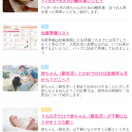
＜7ヵ月〜8ヵ月の離乳食レシピ＞
7ヵ月～8ヵ月の赤ちゃんのための離乳食。ほうれん草
を使った簡単レシピをご紹介します。
学ぶ
出産準備リスト
出産準備は妊娠後期に入る28週ごろまでには完了して
おくと安心です。入院生活に必要なものは、いつお産が
来てもよいように、バッグに詰めて準備しておきましょ
う。
学ぶ
赤ちゃん（新生児）とのおでかけは生後何ヵ月
から？どこへ？
赤ちゃん（新生児）と初めてお出かけすることに少し不
安になりませんか？この記事では、初外出の時期や、注
意点について紹介します。
尋ねる
うちの子だけ？赤ちゃん（新生児）が下痢にな
りやすくて心配！
赤ちゃん（新生児）は下痢になりやすく心配という方も