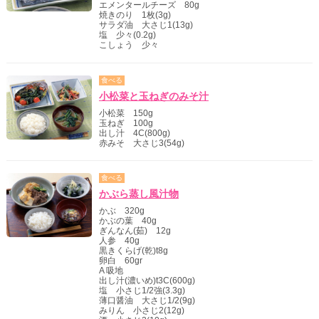
エメンタールチーズ 80g
焼きのり 1枚(3g)
サラダ油 大さじ1(13g)
塩 少々(0.2g)
こしょう 少々
食べる
小松菜と玉ねぎのみそ汁
小松菜 150g
玉ねぎ 100g
出し汁 4C(800g)
赤みそ 大さじ3(54g)
食べる
かぶら蒸し風汁物
かぶ 320g
かぶの葉 40g
ぎんなん(茹) 12g
人参 40g
黒きくらげ(乾)t8g
卵白 60gr
A 吸地
出し汁(濃いめ)t3C(600g)
塩 小さじ1/2強(3.3g)
薄口醤油 大さじ1/2(9g)
みりん 小さじ2(12g)