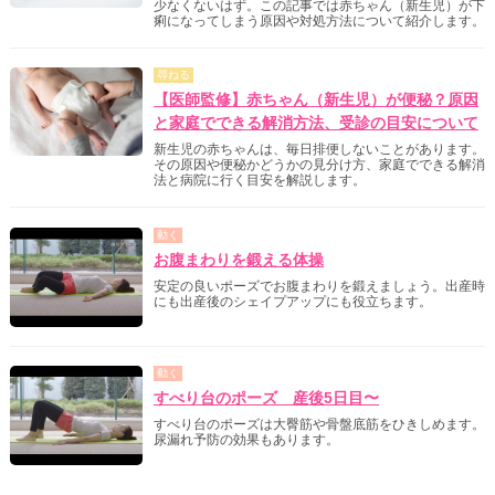
少なくないはず。この記事では赤ちゃん（新生児）が下
痢になってしまう原因や対処方法について紹介します。
尋ねる
【医師監修】赤ちゃん（新生児）が便秘？原因
と家庭でできる解消方法、受診の目安について
新生児の赤ちゃんは、毎日排便しないことがあります。
その原因や便秘かどうかの見分け方、家庭でできる解消
法と病院に行く目安を解説します。
動く
お腹まわりを鍛える体操
安定の良いポーズでお腹まわりを鍛えましょう。出産時
にも出産後のシェイプアップにも役立ちます。
動く
すべり台のポーズ 産後5日目〜
すべり台のポーズは大臀筋や骨盤底筋をひきしめます。
尿漏れ予防の効果もあります。