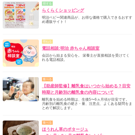
得する
らくらくショッピング
明治ベビー関連商品が、お得な価格で購入できるおすす
め通販サイト！
尋ねる
電話相談:明治 赤ちゃん相談室
会話から始まる安心を。 栄養士が直接相談を受けてく
れる電話相談。
食べる
【助産師監修】離乳食はいつから始める？目安
時期と月齢別の離乳食の内容について
離乳食を始める時期は、生後5〜6ヵ月頃が目安です。
月齢別の離乳食の硬さ・量、注意点、よくある疑問をま
とめて解説します。
食べる
ほうれん草のポタージュ