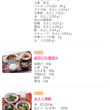
人参 80ｇ
パイナップル(缶) 80ｇ
サラダ油 大さじ１(13ｇ)
片栗粉 大さじ１(9ｇ)
水 大さじ２(30ｇ)
合わせ調味料
砂糖 大さじ３(27ｇ)
醤油 大さじ２(36ｇ)
酢 大さじ３(45ｇ)
ケチャップ 大さじ３(54ｇ)
中華スープの素 2ｇ
水 １C(200ｇ)
食べる
納豆の巾着焼き
油揚げ 60g
人参 20g
えのき茸 80g
万能ねぎ 10g
納豆 100g
醤油 12g
食べる
あさり菜飯
米 2C(320g)
あさり（むき身） 200g