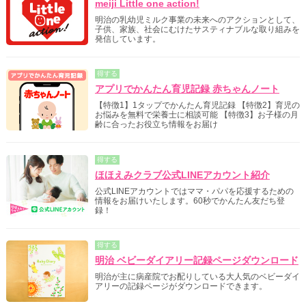
meiji Little one action!
明治の乳幼児ミルク事業の未来へのアクションとして、
子供、家族、社会にむけたサスティナブルな取り組みを
発信しています。
得する
アプリでかんたん育児記録 赤ちゃんノート
【特徴1】1タップでかんたん育児記録 【特徴2】育児の
お悩みを無料で栄養士に相談可能 【特徴3】お子様の月
齢に合ったお役立ち情報をお届け
得する
ほほえみクラブ公式LINEアカウント紹介
公式LINEアカウントではママ・パパを応援するための
情報をお届けいたします。60秒でかんたん友だち登
録！
得する
明治 ベビーダイアリー記録ページダウンロード
明治が主に病産院でお配りしている大人気のベビーダイ
アリーの記録ページがダウンロードできます。