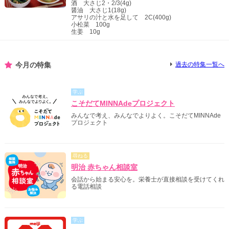
酒 大さじ2・2/3(4g)
醤油 大さじ1(18g)
アサリの汁と水を足して 2C(400g)
小松菜 100g
生姜 10g
今月の特集
過去の特集一覧へ
学ぶ
こそだてMINNAdeプロジェクト
みんなで考え、みんなでよりよく。こそだてMINNAde
プロジェクト
尋ねる
明治 赤ちゃん相談室
会話から始まる安心を。栄養士が直接相談を受けてくれ
る電話相談
学ぶ