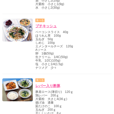
酒 小さじ2(10g)
片栗粉 小さじ1(9g)
水 小さじ2(30g)
食べる
プチキッシュ
ベーコンスライス 40g
ほうれん草 100g
玉ねぎ 50g
しめじ 100g
エメンタールチーズ 120g
Aソース
卵 1個(50g)
生クリーム 1/4C(50g)
牛乳 1/2C(105g)
塩 小さじ1/4(1.5g)
ナツメグ 少々
食べる
レバー入り酢豚
豚肩ロース(薄切り) 120ｇ
鶏レバー 200ｇ
片栗粉 大さじ4(36ｇ)
揚げ油 適量
茹たけのこ 100ｇ
玉ねぎ 200ｇ
干ししいたけ 8ｇ