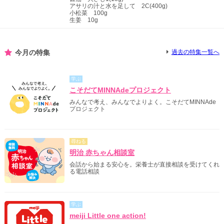
アサリの汁と水を足して 2C(400g)
小松菜 100g
生姜 10g
今月の特集
過去の特集一覧へ
学ぶ
こそだてMINNAdeプロジェクト
みんなで考え、みんなでよりよく。こそだてMINNAde
プロジェクト
尋ねる
明治 赤ちゃん相談室
会話から始まる安心を。栄養士が直接相談を受けてくれ
る電話相談
学ぶ
meiji Little one action!