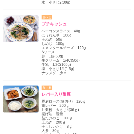
水 小さじ2(30g)
食べる
プチキッシュ
ベーコンスライス 40g
ほうれん草 100g
玉ねぎ 50g
しめじ 100g
エメンタールチーズ 120g
Aソース
卵 1個(50g)
生クリーム 1/4C(50g)
牛乳 1/2C(105g)
塩 小さじ1/4(1.5g)
ナツメグ 少々
食べる
レバー入り酢豚
豚肩ロース(薄切り) 120ｇ
鶏レバー 200ｇ
片栗粉 大さじ4(36ｇ)
揚げ油 適量
茹たけのこ 100ｇ
玉ねぎ 200ｇ
干ししいたけ 8ｇ
人参 80ｇ