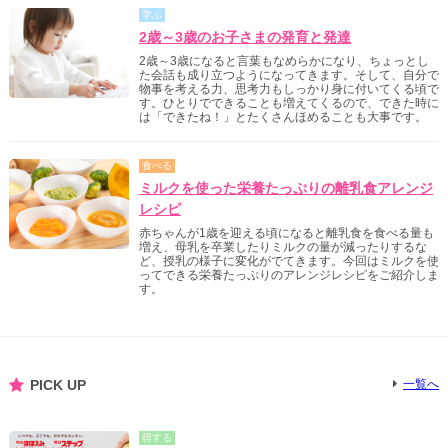
学ぶ
2歳～3歳のお子さまの発育と発達
2歳～3歳になると言葉もなめらかになり、ちょっとし
た会話も成り立つようになってきます。そして、自分で
物事を考える力、思考力もしっかり身に付いてくる頃で
す。ひとりでできることも増えてくるので、できた時に
は「できたね！」とたくさんほめることも大事です。
食べる
ミルクを使った栄養たっぷりの離乳食アレンジ
レシピ
赤ちゃんが1歳を迎える頃になると離乳食を食べる量も
増え、母乳を卒業したりミルクの量が減ったりするな
ど、授乳の様子に変化がでてきます。今回はミルクを使
ってできる栄養たっぷりのアレンジレシピをご紹介しま
す。
PICK UP
一覧へ
得する