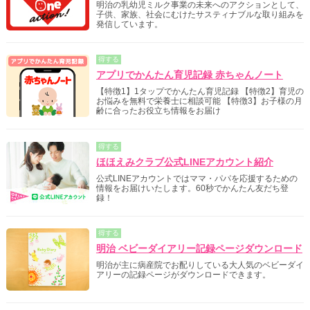
明治の乳幼児ミルク事業の未来へのアクションとして、
子供、家族、社会にむけたサスティナブルな取り組みを
発信しています。
得する
アプリでかんたん育児記録 赤ちゃんノート
【特徴1】1タップでかんたん育児記録 【特徴2】育児の
お悩みを無料で栄養士に相談可能 【特徴3】お子様の月
齢に合ったお役立ち情報をお届け
得する
ほほえみクラブ公式LINEアカウント紹介
公式LINEアカウントではママ・パパを応援するための
情報をお届けいたします。60秒でかんたん友だち登
録！
得する
明治 ベビーダイアリー記録ページダウンロード
明治が主に病産院でお配りしている大人気のベビーダイ
アリーの記録ページがダウンロードできます。