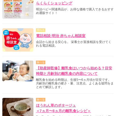
らくらくショッピング
明治ベビー関連商品が、お得な価格で購入できるおすす
め通販サイト！
尋ねる
電話相談:明治 赤ちゃん相談室
会話から始まる安心を。 栄養士が直接相談を受けてく
れる電話相談。
食べる
【助産師監修】離乳食はいつから始める？目安
時期と月齢別の離乳食の内容について
離乳食を始める時期は、生後5〜6ヵ月頃が目安です。
月齢別の離乳食の硬さ・量、注意点、よくある疑問をま
とめて解説します。
食べる
ほうれん草のポタージュ
＜7ヵ月〜8ヵ月の離乳食レシピ＞