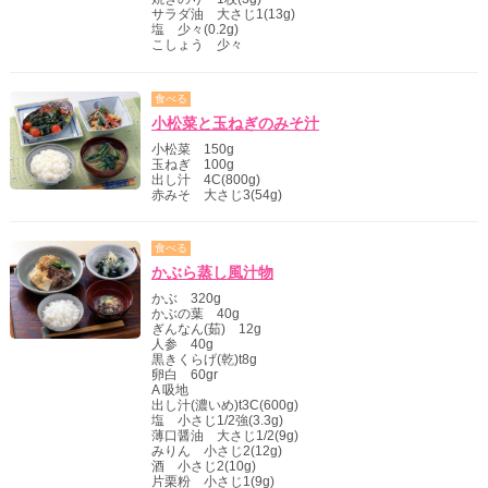
サラダ油 大さじ1(13g)
塩 少々(0.2g)
こしょう 少々
食べる
小松菜と玉ねぎのみそ汁
小松菜 150g
玉ねぎ 100g
出し汁 4C(800g)
赤みそ 大さじ3(54g)
食べる
かぶら蒸し風汁物
かぶ 320g
かぶの葉 40g
ぎんなん(茹) 12g
人参 40g
黒きくらげ(乾)t8g
卵白 60gr
A 吸地
出し汁(濃いめ)t3C(600g)
塩 小さじ1/2強(3.3g)
薄口醤油 大さじ1/2(9g)
みりん 小さじ2(12g)
酒 小さじ2(10g)
片栗粉 小さじ1(9g)