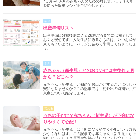
7ヵ月～8ヵ月の赤ちゃんのための離乳食。ほうれん草
を使った簡単レシピをご紹介します。
学ぶ
出産準備リスト
出産準備は妊娠後期に入る28週ごろまでには完了して
おくと安心です。入院生活に必要なものは、いつお産が
来てもよいように、バッグに詰めて準備しておきましょ
う。
学ぶ
赤ちゃん（新生児）とのおでかけは生後何ヵ月
から？どこへ？
赤ちゃん（新生児）と初めてお出かけすることに少し不
安になりませんか？この記事では、初外出の時期や、注
意点について紹介します。
尋ねる
うちの子だけ？赤ちゃん（新生児）が下痢にな
りやすくて心配！
赤ちゃん（新生児）は下痢になりやすく心配という方も
少なくないはず。この記事では赤ちゃん（新生児）が下
痢になってしまう原因や対処方法について紹介します。