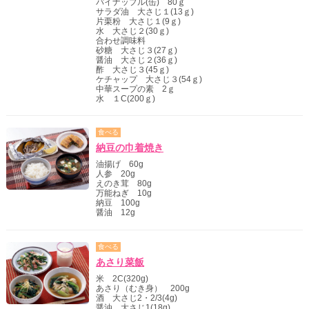
パイナップル(缶) 80ｇ
サラダ油 大さじ１(13ｇ)
片栗粉 大さじ１(9ｇ)
水 大さじ２(30ｇ)
合わせ調味料
砂糖 大さじ３(27ｇ)
醤油 大さじ２(36ｇ)
酢 大さじ３(45ｇ)
ケチャップ 大さじ３(54ｇ)
中華スープの素 2ｇ
水 １C(200ｇ)
食べる
納豆の巾着焼き
油揚げ 60g
人参 20g
えのき茸 80g
万能ねぎ 10g
納豆 100g
醤油 12g
食べる
あさり菜飯
米 2C(320g)
あさり（むき身） 200g
酒 大さじ2・2/3(4g)
醤油 大さじ1(18g)