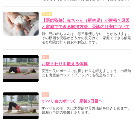
尋ねる
【医師監修】赤ちゃん（新生児）が便秘？原因
と家庭でできる解消方法、受診の目安について
新生児の赤ちゃんは、毎日排便しないことがあります。
その原因や便秘かどうかの見分け方、家庭でできる解消
法と病院に行く目安を解説します。
動く
お腹まわりを鍛える体操
安定の良いポーズでお腹まわりを鍛えましょう。出産時
にも出産後のシェイプアップにも役立ちます。
動く
すべり台のポーズ 産後5日目〜
すべり台のポーズは大臀筋や骨盤底筋をひきしめます。
尿漏れ予防の効果もあります。