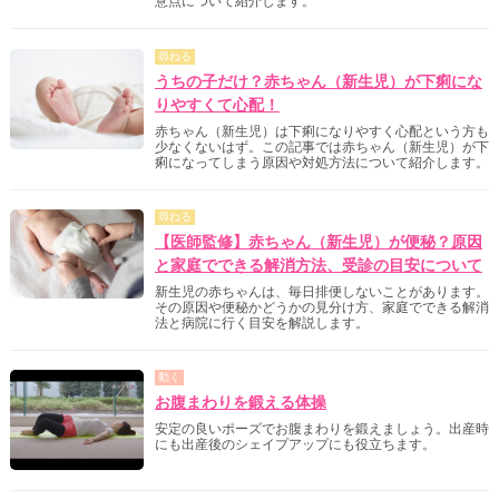
意点について紹介します。
尋ねる
うちの子だけ？赤ちゃん（新生児）が下痢にな
りやすくて心配！
赤ちゃん（新生児）は下痢になりやすく心配という方も
少なくないはず。この記事では赤ちゃん（新生児）が下
痢になってしまう原因や対処方法について紹介します。
尋ねる
【医師監修】赤ちゃん（新生児）が便秘？原因
と家庭でできる解消方法、受診の目安について
新生児の赤ちゃんは、毎日排便しないことがあります。
その原因や便秘かどうかの見分け方、家庭でできる解消
法と病院に行く目安を解説します。
動く
お腹まわりを鍛える体操
安定の良いポーズでお腹まわりを鍛えましょう。出産時
にも出産後のシェイプアップにも役立ちます。