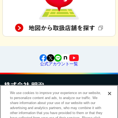
公式アカウント一覧
We use cookies to improve your experience on our website,
to personalize content and ads, to analyze our traffic. We
お問い合わせ
サイトマップ
個人情報保護について
電子公告
アクセシビリティへの対応方針
ご利用規約
明治グループのDX
share information about your use of our website with our
Cookie Settings
advertising and analytics partners, who may combine it with
other information that you have provided to them or that they
have collected from your use of their services. Please click