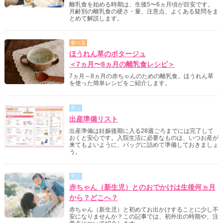
離乳食を始める時期は、生後5〜6ヵ月頃が目安です。
月齢別の離乳食の硬さ・量、注意点、よくある疑問をま
とめて解説します。
食べる
ほうれん草のポタージュ
＜7ヵ月〜8ヵ月の離乳食レシピ＞
7ヵ月～8ヵ月の赤ちゃんのための離乳食。ほうれん草
を使った簡単レシピをご紹介します。
学ぶ
出産準備リスト
出産準備は妊娠後期に入る28週ごろまでには完了して
おくと安心です。入院生活に必要なものは、いつお産が
来てもよいように、バッグに詰めて準備しておきましょ
う。
学ぶ
赤ちゃん（新生児）とのおでかけは生後何ヵ月
から？どこへ？
赤ちゃん（新生児）と初めてお出かけすることに少し不
安になりませんか？この記事では、初外出の時期や、注