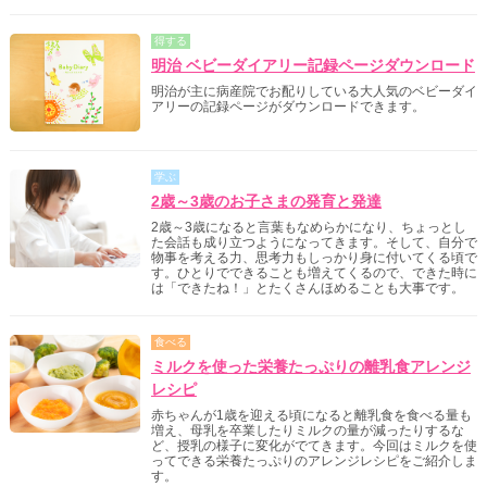
得する
明治 ベビーダイアリー記録ページダウンロード
明治が主に病産院でお配りしている大人気のベビーダイ
アリーの記録ページがダウンロードできます。
学ぶ
2歳～3歳のお子さまの発育と発達
2歳～3歳になると言葉もなめらかになり、ちょっとし
た会話も成り立つようになってきます。そして、自分で
物事を考える力、思考力もしっかり身に付いてくる頃で
す。ひとりでできることも増えてくるので、できた時に
は「できたね！」とたくさんほめることも大事です。
食べる
ミルクを使った栄養たっぷりの離乳食アレンジ
レシピ
赤ちゃんが1歳を迎える頃になると離乳食を食べる量も
増え、母乳を卒業したりミルクの量が減ったりするな
ど、授乳の様子に変化がでてきます。今回はミルクを使
ってできる栄養たっぷりのアレンジレシピをご紹介しま
す。