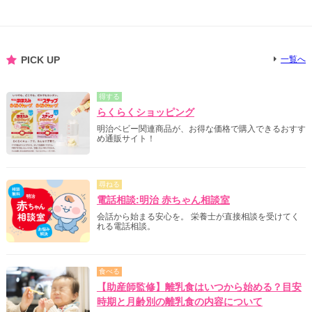
PICK UP
一覧へ
得する
らくらくショッピング
明治ベビー関連商品が、お得な価格で購入できるおすす
め通販サイト！
尋ねる
電話相談:明治 赤ちゃん相談室
会話から始まる安心を。 栄養士が直接相談を受けてく
れる電話相談。
食べる
【助産師監修】離乳食はいつから始める？目安
時期と月齢別の離乳食の内容について