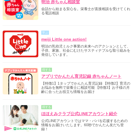
明治 赤ちゃん相談室
会話から始まる安心を。栄養士が直接相談を受けてくれ
る電話相談
学ぶ
meiji Little one action!
明治の乳幼児ミルク事業の未来へのアクションとして、
子供、家族、社会にむけたサスティナブルな取り組みを
発信しています。
得する
アプリでかんたん育児記録 赤ちゃんノート
【特徴1】1タップでかんたん育児記録 【特徴2】育児の
お悩みを無料で栄養士に相談可能 【特徴3】お子様の月
齢に合ったお役立ち情報をお届け
得する
ほほえみクラブ公式LINEアカウント紹介
公式LINEアカウントではママ・パパを応援するための
情報をお届けいたします。60秒でかんたん友だち登
録！