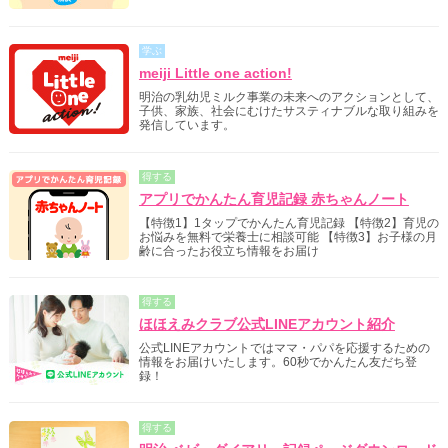
学ぶ
meiji Little one action!
明治の乳幼児ミルク事業の未来へのアクションとして、
子供、家族、社会にむけたサスティナブルな取り組みを
発信しています。
得する
アプリでかんたん育児記録 赤ちゃんノート
【特徴1】1タップでかんたん育児記録 【特徴2】育児の
お悩みを無料で栄養士に相談可能 【特徴3】お子様の月
齢に合ったお役立ち情報をお届け
得する
ほほえみクラブ公式LINEアカウント紹介
公式LINEアカウントではママ・パパを応援するための
情報をお届けいたします。60秒でかんたん友だち登
録！
得する