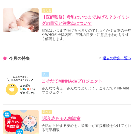
尋ねる
【医師監修】母乳はいつまであげる？タイミン
グの目安と注意点について
母乳はいつまであげるべきなのでしょうか？日本の平均
やWHOの推奨内容、卒乳の目安・注意点をわかりやす
く解説します。
今月の特集
過去の特集一覧へ
学ぶ
こそだてMINNAdeプロジェクト
みんなで考え、みんなでよりよく。こそだてMINNAde
プロジェクト
尋ねる
明治 赤ちゃん相談室
会話から始まる安心を。栄養士が直接相談を受けてくれ
る電話相談