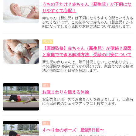
うちの子だけ？赤ちゃん（新生児）が下痢にな
りやすくて心配！
赤ちゃん（新生児）は下痢になりやすく心配という方も
少なくないはず。この記事では赤ちゃん（新生児）が下
痢になってしまう原因や対処方法について紹介します。
尋ねる
【医師監修】赤ちゃん（新生児）が便秘？原因
と家庭でできる解消方法、受診の目安について
新生児の赤ちゃんは、毎日排便しないことがあります。
その原因や便秘かどうかの見分け方、家庭でできる解消
法と病院に行く目安を解説します。
動く
お腹まわりを鍛える体操
安定の良いポーズでお腹まわりを鍛えましょう。出産時
にも出産後のシェイプアップにも役立ちます。
動く
すべり台のポーズ 産後5日目〜