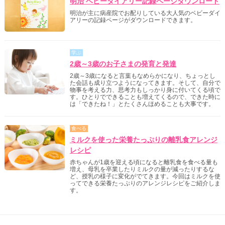
明治 ベビーダイアリー記録ページダウンロード
明治が主に病産院でお配りしている大人気のベビーダイ
アリーの記録ページがダウンロードできます。
学ぶ
2歳～3歳のお子さまの発育と発達
2歳～3歳になると言葉もなめらかになり、ちょっとし
た会話も成り立つようになってきます。そして、自分で
物事を考える力、思考力もしっかり身に付いてくる頃で
す。ひとりでできることも増えてくるので、できた時に
は「できたね！」とたくさんほめることも大事です。
食べる
ミルクを使った栄養たっぷりの離乳食アレンジ
レシピ
赤ちゃんが1歳を迎える頃になると離乳食を食べる量も
増え、母乳を卒業したりミルクの量が減ったりするな
ど、授乳の様子に変化がでてきます。今回はミルクを使
ってできる栄養たっぷりのアレンジレシピをご紹介しま
す。