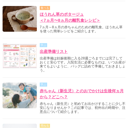
食べる
ほうれん草のポタージュ
＜7ヵ月〜8ヵ月の離乳食レシピ＞
7ヵ月～8ヵ月の赤ちゃんのための離乳食。ほうれん草
を使った簡単レシピをご紹介します。
学ぶ
出産準備リスト
出産準備は妊娠後期に入る28週ごろまでには完了して
おくと安心です。入院生活に必要なものは、いつお産が
来てもよいように、バッグに詰めて準備しておきましょ
う。
学ぶ
赤ちゃん（新生児）とのおでかけは生後何ヵ月
から？どこへ？
赤ちゃん（新生児）と初めてお出かけすることに少し不
安になりませんか？この記事では、初外出の時期や、注
意点について紹介します。
尋ねる