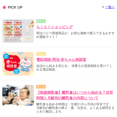
PICK UP
一覧へ
得する
らくらくショッピング
明治ベビー関連商品が、お得な価格で購入できるおすす
め通販サイト！
尋ねる
電話相談:明治 赤ちゃん相談室
会話から始まる安心を。 栄養士が直接相談を受けてく
れる電話相談。
食べる
【助産師監修】離乳食はいつから始める？目安
時期と月齢別の離乳食の内容について
離乳食を始める時期は、生後5〜6ヵ月頃が目安です。
月齢別の離乳食の硬さ・量、注意点、よくある疑問をま
とめて解説します。