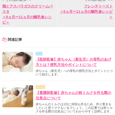
鶏とアスパラガスのクリームパ
フレンチトースト
スタ
＜9ヵ月〜11ヵ月の離乳食レシピ
＜9ヵ月〜11ヵ月の離乳食レシ
＞
ピ＞
関連記事
学ぶ
【医師監修】赤ちゃん（新生児）の母乳のあげ
方とは？授乳方法やポイントについて
赤ちゃん（新生児）への母乳の授乳方法とポイントにつ
いて紹介します。
尋ねる
【看護師監修】赤ちゃんの粉ミルクを作る際の
注意点について
赤ちゃんのミルクは1日に何回も作るため、作り置きを
したいと思うママもいるでしょう。この記事では粉ミル
クを作る際の注意点についてわかりやすく説明します。