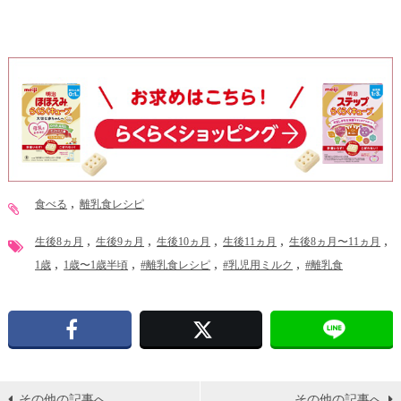
食べる
離乳食レシピ
生後8ヵ月
生後9ヵ月
生後10ヵ月
生後11ヵ月
生後8ヵ月〜11ヵ月
1歳
1歳〜1歳半頃
#離乳食レシピ
#乳児用ミルク
#離乳食
Facebook
X
その他の記事へ
その他の記事へ