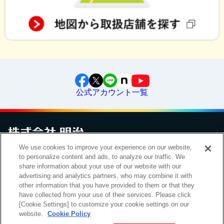
公式アカウント一覧
We use cookies to improve your experience on our website,
お問い合わせ
サイトマップ
個人情報保護について
電子公告
to personalize content and ads, to analyze our traffic. We
アクセシビリティへの対応方針
ご利用規約
明治グループのDX
share information about your use of our website with our
Cookie Settings
advertising and analytics partners, who may combine it with
other information that you have provided to them or that they
have collected from your use of their services. Please click
[Cookie Settings] to customize your cookie settings on our
（
｜
）
明治ホールディングス株式会社
EN
簡体
website.
Cookie Policy
Meiji Seika ファルマ株式会社