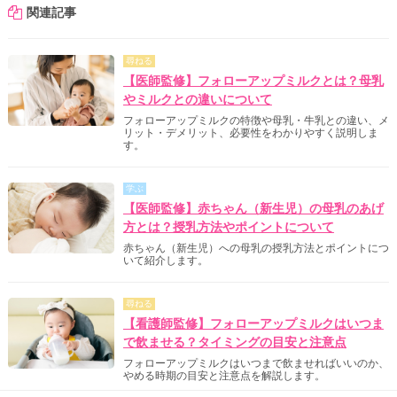
関連記事
尋ねる
【医師監修】フォローアップミルクとは？母乳
やミルクとの違いについて
フォローアップミルクの特徴や母乳・牛乳との違い、メ
リット・デメリット、必要性をわかりやすく説明しま
す。
学ぶ
【医師監修】赤ちゃん（新生児）の母乳のあげ
方とは？授乳方法やポイントについて
赤ちゃん（新生児）への母乳の授乳方法とポイントにつ
いて紹介します。
尋ねる
【看護師監修】フォローアップミルクはいつま
で飲ませる？タイミングの目安と注意点
フォローアップミルクはいつまで飲ませればいいのか、
やめる時期の目安と注意点を解説します。