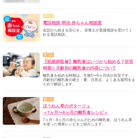
尋ねる
電話相談:明治 赤ちゃん相談室
会話から始まる安心を。 栄養士が直接相談を受けてく
れる電話相談。
食べる
【助産師監修】離乳食はいつから始める？目安
時期と月齢別の離乳食の内容について
離乳食を始める時期は、生後5〜6ヵ月頃が目安です。
月齢別の離乳食の硬さ・量、注意点、よくある疑問をま
とめて解説します。
食べる
ほうれん草のポタージュ
＜7ヵ月〜8ヵ月の離乳食レシピ＞
7ヵ月～8ヵ月の赤ちゃんのための離乳食。ほうれん草
を使った簡単レシピをご紹介します。