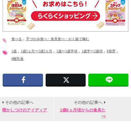
食べる
手づかみ食べ・食具食べ・おく歯で噛む
1歳
1歳1ヵ月〜1歳5ヵ月
1歳〜1歳半頃
1歳半〜2歳頃
#発育
#離乳食
Facebook
X
その他の記事へ
その他の記事へ
寝かしつけのアイディア
1歳6ヵ月頃からの食具た
べ