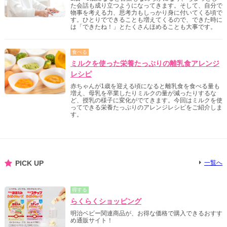
た会話も成り立つようになってきます。そして、自分で
物事を考える力、思考力もしっかり身に付いてくる頃で
す。ひとりでできることも増えてくるので、できた時に
は「できたね！」とたくさんほめることも大事です。
食べる
ミルクを使った栄養たっぷりの離乳食アレンジ
レシピ
赤ちゃんが1歳を迎える頃になると離乳食を食べる量も
増え、母乳を卒業したりミルクの量が減ったりするな
ど、授乳の様子に変化がでてきます。今回はミルクを使
ってできる栄養たっぷりのアレンジレシピをご紹介しま
す。
PICK UP
一覧へ
得する
らくらくショッピング
明治ベビー関連商品が、お得な価格で購入できるおすす
め通販サイト！