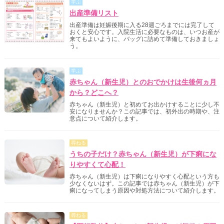
学ぶ
出産準備リスト
出産準備は妊娠後期に入る28週ごろまでには完了して
おくと安心です。入院生活に必要なものは、いつお産が
来てもよいように、バッグに詰めて準備しておきましょ
う。
学ぶ
赤ちゃん（新生児）とのおでかけは生後何ヵ月
から？どこへ？
赤ちゃん（新生児）と初めてお出かけすることに少し不
安になりませんか？この記事では、初外出の時期や、注
意点について紹介します。
尋ねる
うちの子だけ？赤ちゃん（新生児）が下痢にな
りやすくて心配！
赤ちゃん（新生児）は下痢になりやすく心配という方も
少なくないはず。この記事では赤ちゃん（新生児）が下
痢になってしまう原因や対処方法について紹介します。
尋ねる