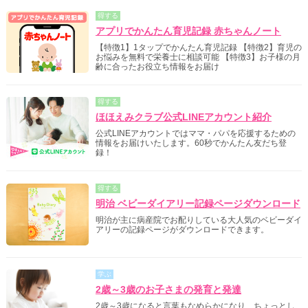
得する
アプリでかんたん育児記録 赤ちゃんノート
【特徴1】1タップでかんたん育児記録 【特徴2】育児の
お悩みを無料で栄養士に相談可能 【特徴3】お子様の月
齢に合ったお役立ち情報をお届け
得する
ほほえみクラブ公式LINEアカウント紹介
公式LINEアカウントではママ・パパを応援するための
情報をお届けいたします。60秒でかんたん友だち登
録！
得する
明治 ベビーダイアリー記録ページダウンロード
明治が主に病産院でお配りしている大人気のベビーダイ
アリーの記録ページがダウンロードできます。
学ぶ
2歳～3歳のお子さまの発育と発達
2歳～3歳になると言葉もなめらかになり、ちょっとし