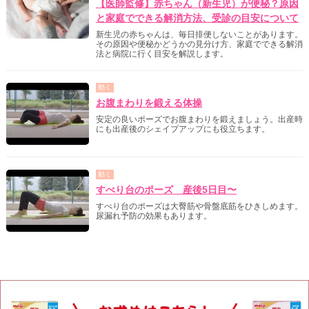
【医師監修】赤ちゃん（新生児）が便秘？原因
と家庭でできる解消方法、受診の目安について
新生児の赤ちゃんは、毎日排便しないことがあります。
その原因や便秘かどうかの見分け方、家庭でできる解消
法と病院に行く目安を解説します。
動く
お腹まわりを鍛える体操
安定の良いポーズでお腹まわりを鍛えましょう。出産時
にも出産後のシェイプアップにも役立ちます。
動く
すべり台のポーズ 産後5日目〜
すべり台のポーズは大臀筋や骨盤底筋をひきしめます。
尿漏れ予防の効果もあります。