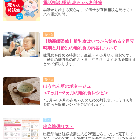
電話相談:明治 赤ちゃん相談室
会話から始まる安心を。 栄養士が直接相談を受けてく
れる電話相談。
食べる
【助産師監修】離乳食はいつから始める？目安
時期と月齢別の離乳食の内容について
離乳食を始める時期は、生後5〜6ヵ月頃が目安です。
月齢別の離乳食の硬さ・量、注意点、よくある疑問をま
とめて解説します。
食べる
ほうれん草のポタージュ
＜7ヵ月〜8ヵ月の離乳食レシピ＞
7ヵ月～8ヵ月の赤ちゃんのための離乳食。ほうれん草
を使った簡単レシピをご紹介します。
学ぶ
出産準備リスト
出産準備は妊娠後期に入る28週ごろまでには完了して
おくと安心です。入院生活に必要なものは、いつお産が