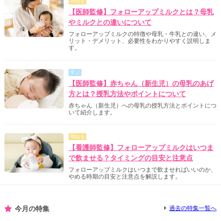
尋ねる
【医師監修】フォローアップミルクとは？母乳
やミルクとの違いについて
フォローアップミルクの特徴や母乳・牛乳との違い、メ
リット・デメリット、必要性をわかりやすく説明しま
す。
学ぶ
【医師監修】赤ちゃん（新生児）の母乳のあげ
方とは？授乳方法やポイントについて
赤ちゃん（新生児）への母乳の授乳方法とポイントにつ
いて紹介します。
尋ねる
【看護師監修】フォローアップミルクはいつま
で飲ませる？タイミングの目安と注意点
フォローアップミルクはいつまで飲ませればいいのか、
やめる時期の目安と注意点を解説します。
今月の特集
過去の特集一覧へ