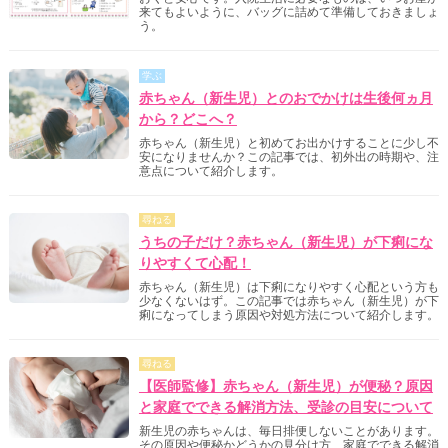
来てもよいように、バッグに詰めて準備しておきましょ
う。
学ぶ
赤ちゃん（新生児）とのおでかけは生後何ヵ月
から？どこへ？
赤ちゃん（新生児）と初めてお出かけすることに少し不
安になりませんか？この記事では、初外出の時期や、注
意点について紹介します。
尋ねる
うちの子だけ？赤ちゃん（新生児）が下痢にな
りやすくて心配！
赤ちゃん（新生児）は下痢になりやすく心配という方も
少なくないはず。この記事では赤ちゃん（新生児）が下
痢になってしまう原因や対処方法について紹介します。
尋ねる
【医師監修】赤ちゃん（新生児）が便秘？原因
と家庭でできる解消方法、受診の目安について
新生児の赤ちゃんは、毎日排便しないことがあります。
その原因や便秘かどうかの見分け方、家庭でできる解消