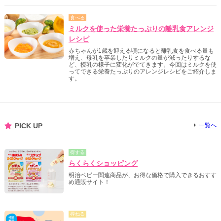
食べる
ミルクを使った栄養たっぷりの離乳食アレンジ
レシピ
赤ちゃんが1歳を迎える頃になると離乳食を食べる量も
増え、母乳を卒業したりミルクの量が減ったりするな
ど、授乳の様子に変化がでてきます。今回はミルクを使
ってできる栄養たっぷりのアレンジレシピをご紹介しま
す。
PICK UP
一覧へ
得する
らくらくショッピング
明治ベビー関連商品が、お得な価格で購入できるおすす
め通販サイト！
尋ねる