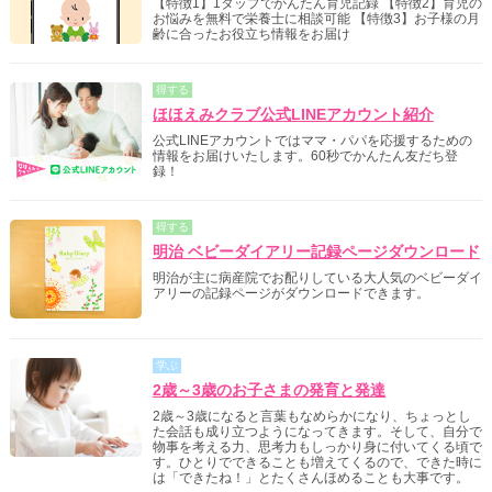
【特徴1】1タップでかんたん育児記録 【特徴2】育児の
お悩みを無料で栄養士に相談可能 【特徴3】お子様の月
齢に合ったお役立ち情報をお届け
得する
ほほえみクラブ公式LINEアカウント紹介
公式LINEアカウントではママ・パパを応援するための
情報をお届けいたします。60秒でかんたん友だち登
録！
得する
明治 ベビーダイアリー記録ページダウンロード
明治が主に病産院でお配りしている大人気のベビーダイ
アリーの記録ページがダウンロードできます。
学ぶ
2歳～3歳のお子さまの発育と発達
2歳～3歳になると言葉もなめらかになり、ちょっとし
た会話も成り立つようになってきます。そして、自分で
物事を考える力、思考力もしっかり身に付いてくる頃で
す。ひとりでできることも増えてくるので、できた時に
は「できたね！」とたくさんほめることも大事です。