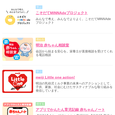
学ぶ
こそだてMINNAdeプロジェクト
みんなで考え、みんなでよりよく。こそだてMINNAde
プロジェクト
尋ねる
明治 赤ちゃん相談室
会話から始まる安心を。栄養士が直接相談を受けてくれ
る電話相談
学ぶ
meiji Little one action!
明治の乳幼児ミルク事業の未来へのアクションとして、
子供、家族、社会にむけたサスティナブルな取り組みを
発信しています。
得する
アプリでかんたん育児記録 赤ちゃんノート