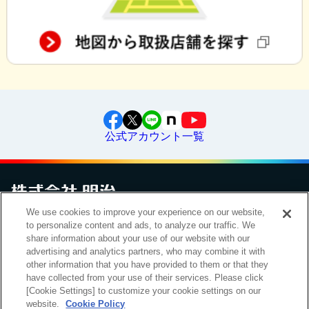
公式アカウント一覧
We use cookies to improve your experience on our website,
お問い合わせ
サイトマップ
個人情報保護について
電子公告
to personalize content and ads, to analyze our traffic. We
アクセシビリティへの対応方針
ご利用規約
明治グループのDX
share information about your use of our website with our
Cookie Settings
advertising and analytics partners, who may combine it with
other information that you have provided to them or that they
have collected from your use of their services. Please click
[Cookie Settings] to customize your cookie settings on our
（
｜
）
明治ホールディングス株式会社
EN
簡体
website.
Cookie Policy