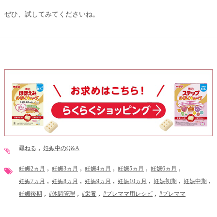
ぜひ、試してみてくださいね。
尋ねる
妊娠中のQ&A
妊娠2ヵ月
妊娠3ヵ月
妊娠4ヵ月
妊娠5ヵ月
妊娠6ヵ月
妊娠7ヵ月
妊娠8ヵ月
妊娠9ヵ月
妊娠10ヵ月
妊娠初期
妊娠中期
妊娠後期
#体調管理
#栄養
#プレママ用レシピ
#プレママ