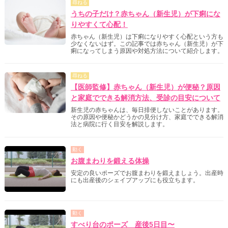
尋ねる
うちの子だけ？赤ちゃん（新生児）が下痢にな
りやすくて心配！
赤ちゃん（新生児）は下痢になりやすく心配という方も
少なくないはず。この記事では赤ちゃん（新生児）が下
痢になってしまう原因や対処方法について紹介します。
尋ねる
【医師監修】赤ちゃん（新生児）が便秘？原因
と家庭でできる解消方法、受診の目安について
新生児の赤ちゃんは、毎日排便しないことがあります。
その原因や便秘かどうかの見分け方、家庭でできる解消
法と病院に行く目安を解説します。
動く
お腹まわりを鍛える体操
安定の良いポーズでお腹まわりを鍛えましょう。出産時
にも出産後のシェイプアップにも役立ちます。
動く
すべり台のポーズ 産後5日目〜