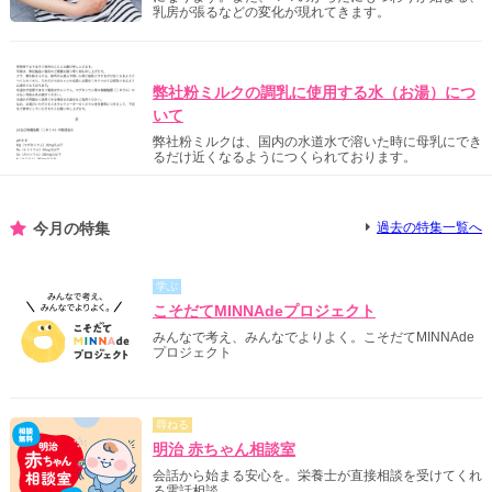
乳房が張るなどの変化が現れてきます。
明治からのご案内
弊社粉ミルクの調乳に使用する水（お湯）につ
いて
弊社粉ミルクは、国内の水道水で溶いた時に母乳にでき
るだけ近くなるようにつくられております。
今月の特集
過去の特集一覧へ
学ぶ
こそだてMINNAdeプロジェクト
みんなで考え、みんなでよりよく。こそだてMINNAde
プロジェクト
尋ねる
明治 赤ちゃん相談室
会話から始まる安心を。栄養士が直接相談を受けてくれ
る電話相談