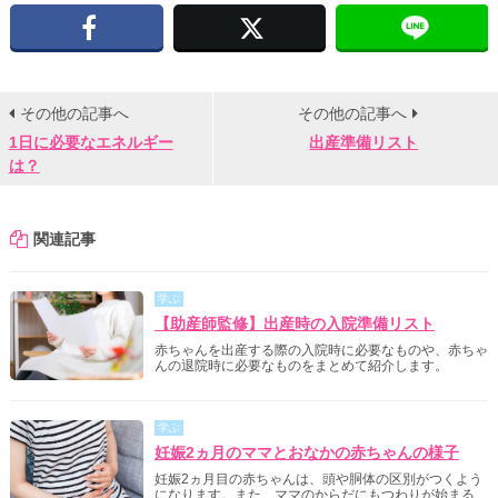
Facebook
X
その他の記事へ
その他の記事へ
1日に必要なエネルギー
出産準備リスト
は？
関連記事
学ぶ
【助産師監修】出産時の入院準備リスト
赤ちゃんを出産する際の入院時に必要なものや、赤ちゃ
んの退院時に必要なものをまとめて紹介します。
学ぶ
妊娠2ヵ月のママとおなかの赤ちゃんの様子
妊娠2ヵ月目の赤ちゃんは、頭や胴体の区別がつくよう
になります。また、ママのからだにもつわりが始まる、