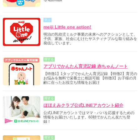
学ぶ
meiji Little one action!
明治の乳幼児ミルク事業の未来へのアクションとして、
子供、家族、社会にむけたサスティナブルな取り組みを
発信しています。
得する
アプリでかんたん育児記録 赤ちゃんノート
【特徴1】1タップでかんたん育児記録 【特徴2】育児の
お悩みを無料で栄養士に相談可能 【特徴3】お子様の月
齢に合ったお役立ち情報をお届け
得する
ほほえみクラブ公式LINEアカウント紹介
公式LINEアカウントではママ・パパを応援するための
情報をお届けいたします。60秒でかんたん友だち登
録！
得する