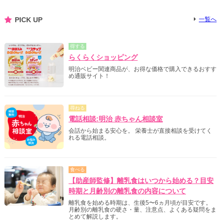
PICK UP
一覧へ
得する
らくらくショッピング
明治ベビー関連商品が、お得な価格で購入できるおすす
め通販サイト！
尋ねる
電話相談:明治 赤ちゃん相談室
会話から始まる安心を。 栄養士が直接相談を受けてく
れる電話相談。
食べる
【助産師監修】離乳食はいつから始める？目安
時期と月齢別の離乳食の内容について
離乳食を始める時期は、生後5〜6ヵ月頃が目安です。
月齢別の離乳食の硬さ・量、注意点、よくある疑問をま
とめて解説します。