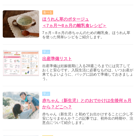
食べる
ほうれん草のポタージュ
＜7ヵ月〜8ヵ月の離乳食レシピ＞
7ヵ月～8ヵ月の赤ちゃんのための離乳食。ほうれん草
を使った簡単レシピをご紹介します。
学ぶ
出産準備リスト
出産準備は妊娠後期に入る28週ごろまでには完了して
おくと安心です。入院生活に必要なものは、いつお産が
来てもよいように、バッグに詰めて準備しておきましょ
う。
学ぶ
赤ちゃん（新生児）とのおでかけは生後何ヵ月
から？どこへ？
赤ちゃん（新生児）と初めてお出かけすることに少し不
安になりませんか？この記事では、初外出の時期や、注
意点について紹介します。