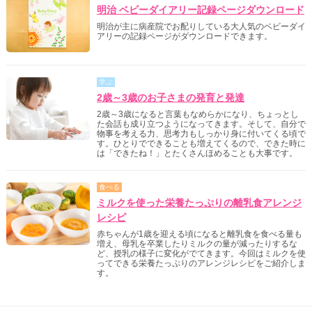
明治 ベビーダイアリー記録ページダウンロード
明治が主に病産院でお配りしている大人気のベビーダイ
アリーの記録ページがダウンロードできます。
学ぶ
2歳～3歳のお子さまの発育と発達
2歳～3歳になると言葉もなめらかになり、ちょっとし
た会話も成り立つようになってきます。そして、自分で
物事を考える力、思考力もしっかり身に付いてくる頃で
す。ひとりでできることも増えてくるので、できた時に
は「できたね！」とたくさんほめることも大事です。
食べる
ミルクを使った栄養たっぷりの離乳食アレンジ
レシピ
赤ちゃんが1歳を迎える頃になると離乳食を食べる量も
増え、母乳を卒業したりミルクの量が減ったりするな
ど、授乳の様子に変化がでてきます。今回はミルクを使
ってできる栄養たっぷりのアレンジレシピをご紹介しま
す。