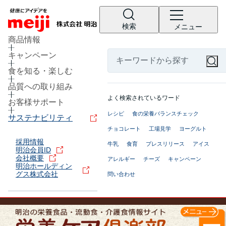
検索
メニュー
商品情報
キャンペーン
食を知る・楽しむ
品質への取り組み
よく検索されているワード
お客様サポート
レシピ
食の栄養バランスチェック
サステナビリティ
チョコレート
工場見学
ヨーグルト
採用情報
牛乳
食育
プレスリリース
アイス
明治会員ID
会社概要
アレルギー
チーズ
キャンペーン
明治ホールディン
グス株式会社
問い合わせ