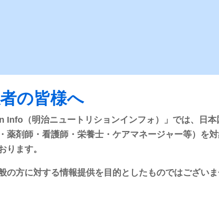
Nice!
経腸栄養の基礎
シリーズ
係者の皆様へ
rition Info（明治ニュートリションインフォ）」では
主に看護師さま向けの情報誌で
経腸栄養に関連する様々な基礎
す。「クスリの話」や「カンタン
識を掲載しています。クイズ形
・薬剤師・看護師・栄養士・ケアマネージャー等）を対
生理学」など、色々な角度から一
になっており、とても分かりや
おります。
つのテーマにスポットを当ててい
いですよ！
ます。情報盛りだくさん！
般の方に対する情報提供を目的としたものではございま
バックナンバー一覧
バックナンバー一覧