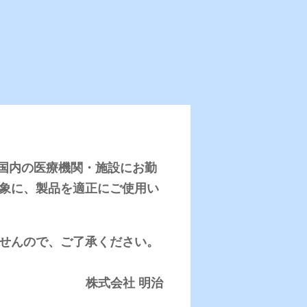
使用報告
、日本国内の医療機関・施設にお勤
知
さまざまな特徴をもった商品の使
式
用報告をまとめました。現場の皆
象に、製品を適正にご使用い
す
様からのレポートをお届けしま
す！
せんので、ご了承ください。
バックナンバー一覧
株式会社 明治