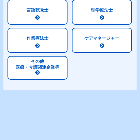
コーンスープのムース
言語聴覚士
理学療法士
[使用商品]
明治メイバランスぎゅっと
Mini（コーンスープ味）
作業療法士
ケアマネージャー
しっとりカステラ コーヒ
その他
ー風味
医療・介護関連企業等
[使用商品]
明治メイバランスぎゅっと
Mini（コーヒー味）
NEW
商品から探す
主食