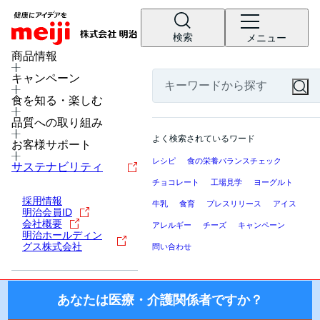
検索
メニュー
MENU
商品情報
キャンペーン
食を楽しむレシピ
食を知る・楽しむ
医療・介護関係者の皆様へ
明治の栄養食品・流動食・介護食と旬の食材を利用し
品質への取り組み
ここから先の「meiji Nutrition Info（明治ニュートリション
たレシピです。主食・おかず・デザートなど献立別に
よく検索されているワード
インフォ）」では、日本国内の医療機関・施設にお勤めの医
お客様サポート
レシピをご紹介します。
療・介護関係者（医師・薬剤師・看護師・栄養士・ケアマネ
レシピ
食の栄養バランスチェック
サステナビリティ
ージャー等）を対象に、製品を適正にご使用いただくための
チョコレート
工場見学
ヨーグルト
情報を提供しております。
採用情報
牛乳
食育
プレスリリース
アイス
明治会員ID
国外の医療・介護関係者、一般の方に対する情報提供を目的
会社概要
アレルギー
チーズ
キャンペーン
としたものではございませんので、ご了承ください。
明治ホールディン
グス株式会社
問い合わせ
株式会社 明治
あなたは医療・介護関係者ですか？