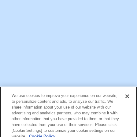
公式アカウント一覧
We use cookies to improve your experience on our website,
お問い合わせ
サイトマップ
個人情報保護について
電子公告
to personalize content and ads, to analyze our traffic. We
アクセシビリティへの対応方針
ご利用規約
明治グループのDX
share information about your use of our website with our
Cookie Settings
advertising and analytics partners, who may combine it with
other information that you have provided to them or that they
have collected from your use of their services. Please click
[Cookie Settings] to customize your cookie settings on our
（
｜
）
明治ホールディングス株式会社
EN
簡体
website.
Cookie Policy
Meiji Seika ファルマ株式会社