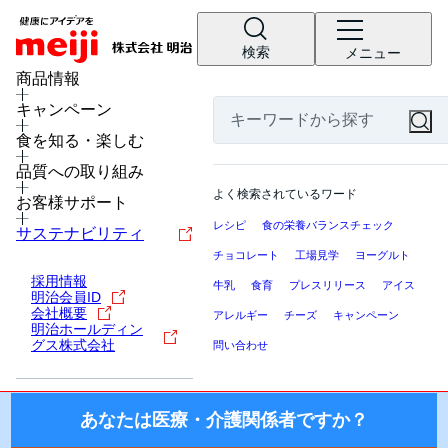
検索
メニュー
MENU
商品情報
キャンペーン
食を楽しむレシピ
食を知る・楽しむ
医療・介護関係者の皆様へ
明治の栄養食品・流動食・介護食と旬の食材を利用し
品質への取り組み
ここから先の「meiji Nutrition Info（明治ニュートリション
たレシピです。主食・おかず・デザートなど献立別に
よく検索されているワード
インフォ）」では、日本国内の医療機関・施設にお勤めの医
お客様サポート
レシピをご紹介します。
療・介護関係者（医師・薬剤師・看護師・栄養士・ケアマネ
レシピ
食の栄養バランスチェック
サステナビリティ
ージャー等）を対象に、製品を適正にご使用いただくための
チョコレート
工場見学
ヨーグルト
情報を提供しております。
採用情報
牛乳
食育
プレスリリース
アイス
明治会員ID
国外の医療・介護関係者、一般の方に対する情報提供を目的
会社概要
アレルギー
チーズ
キャンペーン
としたものではございませんので、ご了承ください。
明治ホールディン
グス株式会社
問い合わせ
株式会社 明治
あなたは医療・介護関係者ですか？