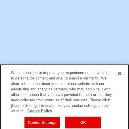
公式アカウント一覧
We use cookies to improve your experience on our website,
お問い合わせ
サイトマップ
個人情報保護について
電子公告
to personalize content and ads, to analyze our traffic. We
アクセシビリティへの対応方針
ご利用規約
明治グループのDX
share information about your use of our website with our
Cookie Settings
advertising and analytics partners, who may combine it with
other information that you have provided to them or that they
have collected from your use of their services. Please click
[Cookie Settings] to customize your cookie settings on our
（
｜
）
明治ホールディングス株式会社
EN
簡体
website.
Cookie Policy
Meiji Seika ファルマ株式会社
Cookie Settings
OK
Copyright Meiji Co., Ltd. All Rights Reserved.