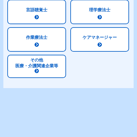
コーンスープのムース
言語聴覚士
理学療法士
[使用商品]
明治メイバランスぎゅっと
Mini（コーンスープ味）
作業療法士
ケアマネージャー
明治メイバランスブリッ
その他
クゼリーで田楽味噌・み
医療・介護関連企業等
たらし
[使用商品]
明治メイバランスブリックゼ
リー（プレーン）
コロッケグラタン
[使用商品]
明治メイバランスMiniカップ
（オニオンスープ味）